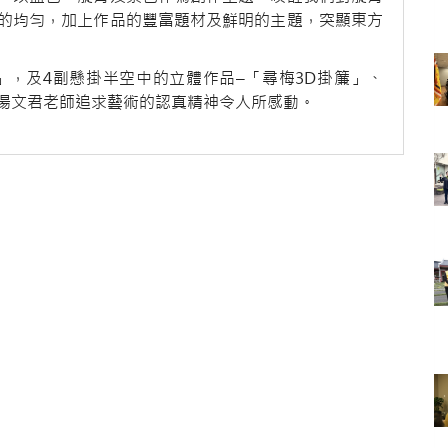
的均匀，加上作品的豐富題材及鮮明的主題，突顯東方
」，及4副懸掛半空中的立體作品–「尋梅3D掛簾」、
湯文君老師追求藝術的認真精神令人所感動。