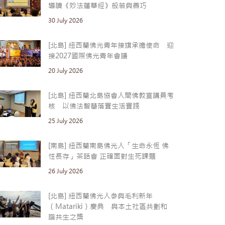
導讀《妙法蓮華經》般若與善巧
30 July 2026
[北島] 紐西蘭佛光青年接旗承擔使命 迎
接2027國際佛光青年會議
20 July 2026
[北島] 紐西蘭北島協會人間佛教宣講員考
核 以佛法智慧落實生活實踐
25 July 2026
[南島] 紐西蘭南島佛光人「生命永恆 佛
性長存」茶話會 正確面對生死課題
26 July 2026
[北島] 紐西蘭佛光人參與毛利新年
（Matariki）慶典 與本土社區共劃和
諧共生之槳