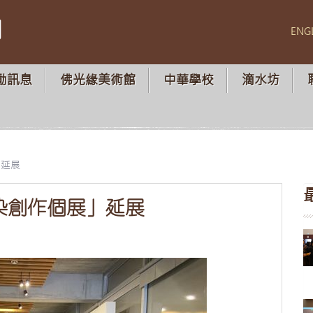
山
ENG
動訊息
佛光緣美術館
中華學校
滴水坊
」延展
染創作個展」延展