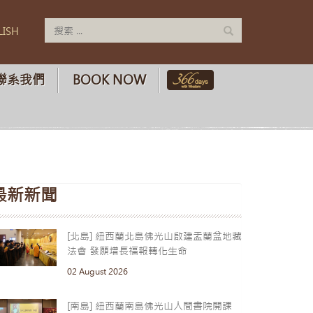
LISH
聯系我們
BOOK NOW
最新新聞
[北島] 紐西蘭北島佛光山啟建盂蘭盆地藏
法會 發願增長福報轉化生命
02 August 2026
[南島] 紐西蘭南島佛光山人間書院開課