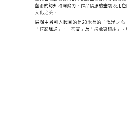
藝術的認知和洞察力。作品精細的畫功及用色
文化之美。
展場中最引人矚目的是20米長的「海洋之心
「荷影飄逸」、「梅香」及「紛飛掛飾組」，