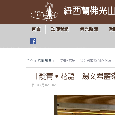
紐西蘭佛光
首頁
認識我們
佛光新聞
活
首頁
»
活動訊息
»
「靛青•花語—湯文君藍染創作個展
「靛青•花語—湯文君藍
03 月 02, 2023