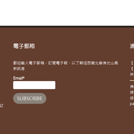
電子郵箱
歡迎輸入電子郵箱，訂閱電子報，以了解紐西蘭北島佛光山最
【
新訊息
【
供
Email*
佛
線
絡
pa
NZ