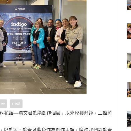
rev
next
青•花語—湯文君藍染創作個展」以來深獲好評，二館將
，以藍色、靛青及紫色作為創作主題，喚醒我們對靛青