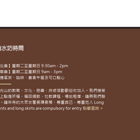
滴水坊時間
北島】星期二至星期日 9:30am - 2pm
南島】星期二至星期日 9am - 3pm
應茗茶、咖啡、素食午餐及可口點心
光山的教育，文化，慈善，共修活動歡迎你加入。我們接受
上點燈祈福，福田捐款，社教課程，場地租借，請與我們聯
。請來寺的大眾衣著長褲長裙，尊重自己，尊重他人 Long
nts and long skirts are compulsory for entry
點擊查詢 >