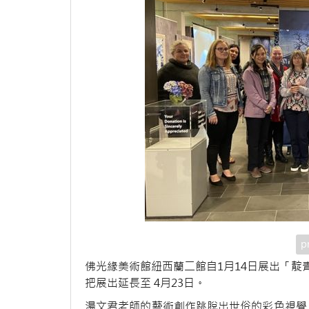
p
佛光緣美術館紐西蘭二館自1月14日展出「靛
把展出延長至 4月23日。
湯文君老師的藝術創作跳脫出世俗的彩色視覺