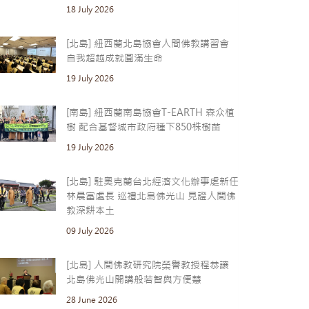
18 July 2026
[北島] 紐西蘭北島協會人間佛教講習會
自我超越成就圓滿生命
19 July 2026
[南島] 紐西蘭南島協會T-EARTH 森众植
樹 配合基督城市政府種下850株樹苗
19 July 2026
[北島] 駐奧克蘭台北經濟文化辦事處新任
林晨富處長 巡禮北島佛光山 見證人間佛
教深耕本土
09 July 2026
[北島] 人間佛教研究院榮譽教授程恭讓
北島佛光山開講般若智與方便慧
28 June 2026