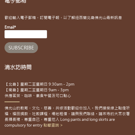
電子郵箱
歡迎輸入電子郵箱，訂閱電子報，以了解紐西蘭北島佛光山最新訊息
Email*
滴水坊時間
【北島】星期二至星期日 9:30am - 2pm
【南島】星期二至星期日 9am - 3pm
供應茗茶、咖啡、素食午餐及可口點心
佛光山的教育，文化，慈善，共修活動歡迎你加入。我們接受線上點燈祈
福，福田捐款，社教課程，場地租借，請與我們聯絡。請來寺的大眾衣著
長褲長裙，尊重自己，尊重他人 Long pants and long skirts are
compulsory for entry
點擊查詢 >