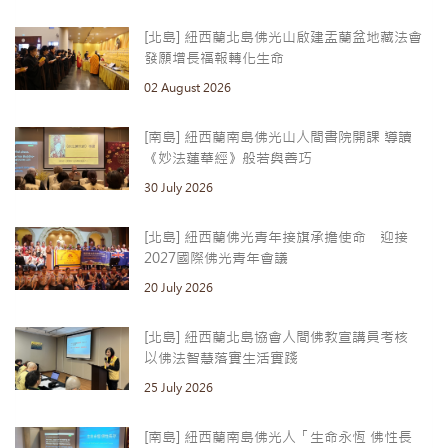
[北島] 紐西蘭北島佛光山啟建盂蘭盆地藏法會
發願增長福報轉化生命
02 August 2026
[南島] 紐西蘭南島佛光山人間書院開課 導讀
《妙法蓮華經》般若與善巧
30 July 2026
[北島] 紐西蘭佛光青年接旗承擔使命 迎接
2027國際佛光青年會議
20 July 2026
[北島] 紐西蘭北島協會人間佛教宣講員考核
以佛法智慧落實生活實踐
25 July 2026
[南島] 紐西蘭南島佛光人「生命永恆 佛性長