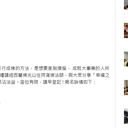
修行成佛的方法，是想要度脫煩惱， 成就大事業的人所
點禮請紐西蘭佛光山住持滿信法師，與大眾分享「幸福之
沾法益。座位有限，請早登記 ! 報名詳情如下：
1