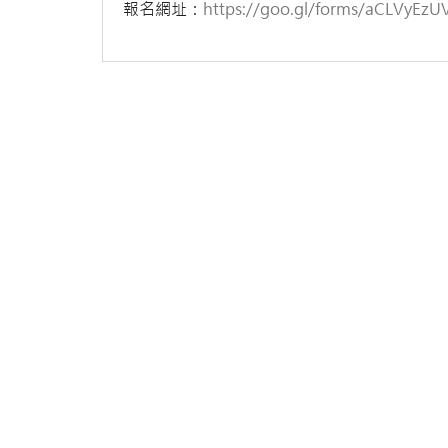
報名網址：
https://goo.gl/forms/aCLVyEzU