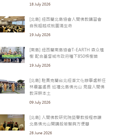
18 July 2026
[北島] 紐西蘭北島協會人間佛教講習會
自我超越成就圓滿生命
19 July 2026
[南島] 紐西蘭南島協會T-EARTH 森众植
樹 配合基督城市政府種下850株樹苗
19 July 2026
[北島] 駐奧克蘭台北經濟文化辦事處新任
林晨富處長 巡禮北島佛光山 見證人間佛
教深耕本土
09 July 2026
[北島] 人間佛教研究院榮譽教授程恭讓
北島佛光山開講般若智與方便慧
28 June 2026