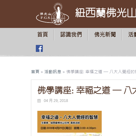
紐西蘭佛光
首頁
認識我們
佛光新聞
活
首頁
»
活動訊息
»
佛學講座: 幸福之道 — 八大人覺經的
佛學講座: 幸福之道 — 
04 月 29, 2018