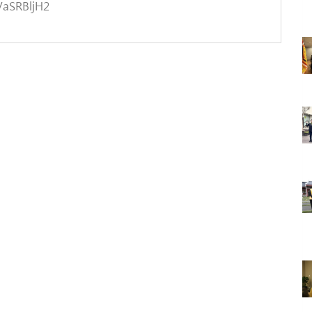
VaSRBljH2