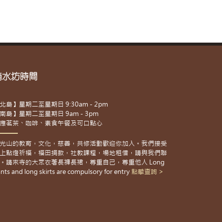
滴水坊時間
北島】星期二至星期日 9:30am - 2pm
南島】星期二至星期日 9am - 3pm
應茗茶、咖啡、素食午餐及可口點心
光山的教育，文化，慈善，共修活動歡迎你加入。我們接受
上點燈祈福，福田捐款，社教課程，場地租借，請與我們聯
。請來寺的大眾衣著長褲長裙，尊重自己，尊重他人 Long
nts and long skirts are compulsory for entry
點擊查詢 >