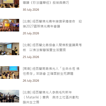
導讀《妙法蓮華經》般若與善巧
30 July 2026
[北島] 紐西蘭佛光青年接旗承擔使命 迎
接2027國際佛光青年會議
20 July 2026
[北島] 紐西蘭北島協會人間佛教宣講員考
核 以佛法智慧落實生活實踐
25 July 2026
[南島] 紐西蘭南島佛光人「生命永恆 佛
性長存」茶話會 正確面對生死課題
26 July 2026
[北島] 紐西蘭佛光人參與毛利新年
（Matariki）慶典 與本土社區共劃和
諧共生之槳