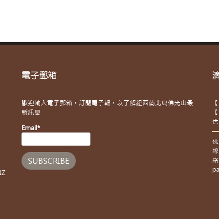
電子郵箱
歡迎輸入電子郵箱，訂閱電子報，以了解紐西蘭北島佛光山最
【
新訊息
【
供
Email*
佛
線
絡
pa
NZ