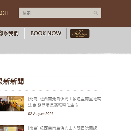
LISH
聯系我們
BOOK NOW
最新新聞
[北島] 紐西蘭北島佛光山啟建盂蘭盆地藏
法會 發願增長福報轉化生命
02 August 2026
[南島] 紐西蘭南島佛光山人間書院開課