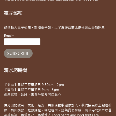
電子郵箱
歡迎輸入電子郵箱，訂閱電子報，以了解紐西蘭北島佛光山最新訊息
Email*
滴水坊時間
【北島】星期二至星期日 9:30am - 2pm
【南島】星期二至星期日 9am - 3pm
供應茗茶、咖啡、素食午餐及可口點心
佛光山的教育，文化，慈善，共修活動歡迎你加入。我們接受線上點燈祈
福，福田捐款，社教課程，場地租借，請與我們聯絡。請來寺的大眾衣著
長褲長裙，尊重自己，尊重他人 Long pants and long skirts are