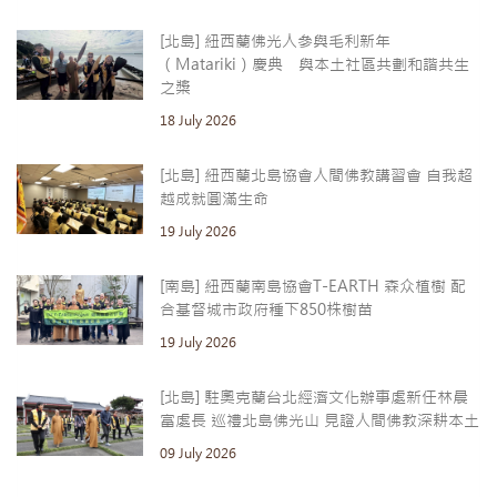
[北島] 紐西蘭佛光人參與毛利新年
（Matariki）慶典 與本土社區共劃和諧共生
之槳
18 July 2026
[北島] 紐西蘭北島協會人間佛教講習會 自我超
越成就圓滿生命
19 July 2026
[南島] 紐西蘭南島協會T-EARTH 森众植樹 配
合基督城市政府種下850株樹苗
19 July 2026
[北島] 駐奧克蘭台北經濟文化辦事處新任林晨
富處長 巡禮北島佛光山 見證人間佛教深耕本土
09 July 2026