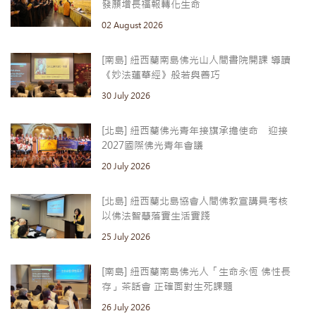
發願增長福報轉化生命
02 August 2026
[南島] 紐西蘭南島佛光山人間書院開課 導讀
《妙法蓮華經》般若與善巧
30 July 2026
[北島] 紐西蘭佛光青年接旗承擔使命 迎接
2027國際佛光青年會議
20 July 2026
[北島] 紐西蘭北島協會人間佛教宣講員考核
以佛法智慧落實生活實踐
25 July 2026
[南島] 紐西蘭南島佛光人「生命永恆 佛性長
存」茶話會 正確面對生死課題
26 July 2026