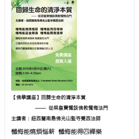
【佛學講座】回歸生命的清淨本質
—— 從梁皇寶懺談佛教懺悔法門
主講者：紐西蘭南島佛光山監寺覺西法師
懺悔能燒煩惱薪 懺悔能得四禪樂