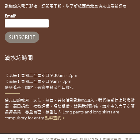
歡迎輸入電子郵箱，訂閱電子報，以了解紐西蘭北島佛光山最新訊息
Email*
滴水坊時間
【北島】星期二至星期日 9:30am - 2pm
【南島】星期二至星期日 9am - 3pm
供應茗茶、咖啡、素食午餐及可口點心
佛光山的教育，文化，慈善，共修活動歡迎你加入。我們接受線上點燈祈
福，福田捐款，社教課程，場地租借，請與我們聯絡。請來寺的大眾衣著
長褲長裙，尊重自己，尊重他人 Long pants and long skirts are
compulsory for entry
點擊查詢 >
開山星雲大師
|
佛光山全球資訊網
|
佛光山佛陀紀念館
|
國際佛光會世界總