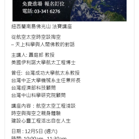
紐西蘭南島佛光山 法寶講座
從航空太空時空談掏空
– 天上科學與人間佛教的對話
主講人: 蕭庭郎 教授
美國伊利諾大學航太工程博士
曾任: 台灣成功大學航太系教授
台灣中正大學機械系主任兼所長
台灣經濟部科技顧問
台灣中山科學研究院顧問
講座內容：航空太空工程淺談
時空與掏空之親身體驗
建設心靈工程活出自在人生
日期 : 12月5日 (週六)
時間: 10:00am -11:30am