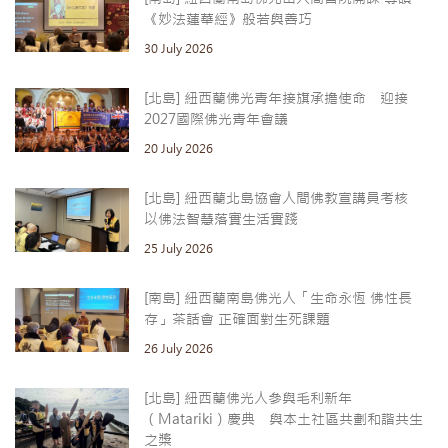
《妙法蓮華經》般若與善巧
30 July 2026
[北島] 紐西蘭佛光青年接旗承擔使命 迎接
2027國際佛光青年會議
20 July 2026
[北島] 紐西蘭北島協會人間佛教宣講員考核
以佛法智慧落實生活實踐
25 July 2026
[南島] 紐西蘭南島佛光人「生命永恆 佛性長
存」茶話會 正確面對生死課題
26 July 2026
[北島] 紐西蘭佛光人參與毛利新年
（Matariki）慶典 與本土社區共劃和諧共生
之槳