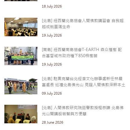
18 July 2026
[北島] 紐西蘭北島協會人間佛教講習會 自我超
越成就圓滿生命
19 July 2026
[南島] 紐西蘭南島協會T-EARTH 森众植樹 配
合基督城市政府種下850株樹苗
19 July 2026
[北島] 駐奧克蘭台北經濟文化辦事處新任林晨
富處長 巡禮北島佛光山 見證人間佛教深耕本土
09 July 2026
[北島] 人間佛教研究院榮譽教授程恭讓 北島佛
光山開講般若智與方便慧
28 June 2026