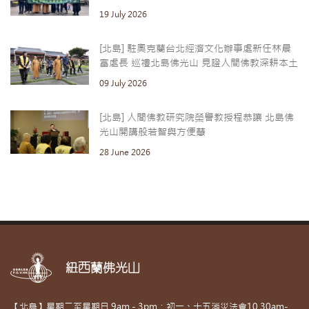
19 July 2026
[北島] 駐奧克蘭台北經濟文化辦事處新任林晨
富處長 巡禮北島佛光山 見證人間佛教深耕本土
09 July 2026
[北島] 人間佛教研究院榮譽教授程恭讓 北島佛
光山開講般若智與方便慧
28 June 2026
紐西蘭佛光山
【北島】星期二至星期日 9am - 3pm；初一、十五消災法會10.30am-