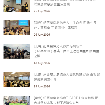
以佛法智慧落實生活實踐
25 July 2026
[南島] 紐西蘭南島佛光人「生命永恆 佛性長
存」茶話會 正確面對生死課題
26 July 2026
[北島] 紐西蘭佛光人參與毛利新年
（Matariki）慶典 與本土社區共劃和諧共生
之槳
18 July 2026
[北島] 紐西蘭北島協會人間佛教講習會 自我超
越成就圓滿生命
19 July 2026
[南島] 紐西蘭南島協會T-EARTH 森众植樹 配
合基督城市政府種下850株樹苗