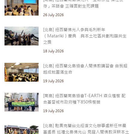
存」茶話會 正確面對生死課題
26 July 2026
[北島] 紐西蘭佛光人參與毛利新年
（Matariki）慶典 與本土社區共劃和諧共生
之槳
18 July 2026
[北島] 紐西蘭北島協會人間佛教講習會 自我超
越成就圓滿生命
19 July 2026
[南島] 紐西蘭南島協會T-EARTH 森众植樹 配
合基督城市政府種下850株樹苗
19 July 2026
[北島] 駐奧克蘭台北經濟文化辦事處新任林晨
富處長 巡禮北島佛光山 見證人間佛教深耕本土