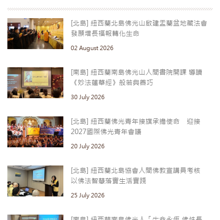
[北島] 紐西蘭北島佛光山啟建盂蘭盆地藏法會
發願增長福報轉化生命
02 August 2026
[南島] 紐西蘭南島佛光山人間書院開課 導讀
《妙法蓮華經》般若與善巧
30 July 2026
[北島] 紐西蘭佛光青年接旗承擔使命 迎接
2027國際佛光青年會議
20 July 2026
[北島] 紐西蘭北島協會人間佛教宣講員考核
以佛法智慧落實生活實踐
25 July 2026
[南島] 紐西蘭南島佛光人「生命永恆 佛性長