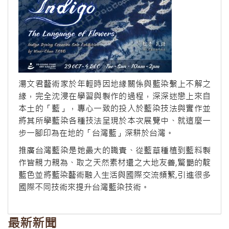
湯文君藝術家於年輕時因地緣關係與藍染繫上不解之
緣，完全沈浸在學習與製作的過程，深深迷戀上來自
本土的「藍」，專心一致的投入於藍染技法與實作並
將其所學藍染各種技法呈現於本次展覽中、就這麼一
步一腳印為在地的「台灣藍」深耕於台灣。
推廣台灣藍染是她最大的職責、從藍草種植到藍料製
作皆親力親為、取之天然素材還之大地友善,驚艷的靛
藍色並將藍染藝術融入生活與國際交流頻繁,引進很多
國際不同技術來提升台灣藍染技術。
最新新聞