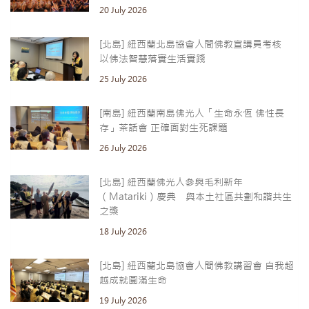
20 July 2026
[北島] 紐西蘭北島協會人間佛教宣講員考核
以佛法智慧落實生活實踐
25 July 2026
[南島] 紐西蘭南島佛光人「生命永恆 佛性長
存」茶話會 正確面對生死課題
26 July 2026
[北島] 紐西蘭佛光人參與毛利新年
（Matariki）慶典 與本土社區共劃和諧共生
之槳
18 July 2026
[北島] 紐西蘭北島協會人間佛教講習會 自我超
越成就圓滿生命
19 July 2026