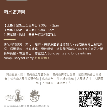
滴水坊時間
【北島】星期二至星期日 9:30am - 2pm
【南島】星期二至星期日 9am - 3pm
供應茗茶、咖啡、素食午餐及可口點心
佛光山的教育，文化，慈善，共修活動歡迎你加入。我們接受線上點燈祈
福，福田捐款，社教課程，場地租借，請與我們聯絡。請來寺的大眾衣著
長褲長裙，尊重自己，尊重他人 Long pants and long skirts are
compulsory for entry
點擊查詢 >
開山星雲大師
|
佛光山全球資訊網
|
佛光山佛陀紀念館
|
國際佛光會世界總
會
|
佛光山人間佛教研究院
|
佛光青年
|
佛光緣美術館
|
人間通訊社
|
人間福
報
|
人間衛視
|
澳洲南天寺
本網站由紐西蘭北島佛光山協助製作