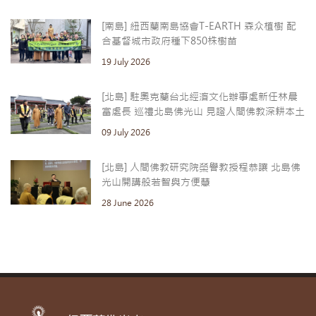
[南島] 紐西蘭南島協會T-EARTH 森众植樹 配
合基督城市政府種下850株樹苗
19 July 2026
[北島] 駐奧克蘭台北經濟文化辦事處新任林晨
富處長 巡禮北島佛光山 見證人間佛教深耕本土
09 July 2026
[北島] 人間佛教研究院榮譽教授程恭讓 北島佛
光山開講般若智與方便慧
28 June 2026