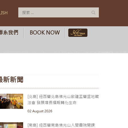
LISH
聯系我們
BOOK NOW
最新新聞
[北島] 紐西蘭北島佛光山啟建盂蘭盆地藏
法會 發願增長福報轉化生命
02 August 2026
[南島] 紐西蘭南島佛光山人間書院開課