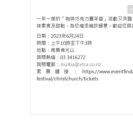
p
一年一度的「咖啡巧克力嘉年華」活動又來臨
味素食及甜點，為您增添幾許暖意。歡迎您與
日期：2023年6月24日
時間：上午10時至下午3時
地點：南島佛光山
詢問熱綫：03 3416272
詢問電郵：
snziba@xtra.co.nz
索票鏈接：https://www.eventfinda.co.nz/
festival/christchurch/tickets