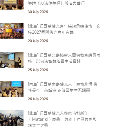
導讀《妙法蓮華經》般若與善巧
30 July 2026
[北島] 紐西蘭佛光青年接旗承擔使命 迎
接2027國際佛光青年會議
20 July 2026
[北島] 紐西蘭北島協會人間佛教宣講員考
核 以佛法智慧落實生活實踐
25 July 2026
[南島] 紐西蘭南島佛光人「生命永恆 佛
性長存」茶話會 正確面對生死課題
26 July 2026
[北島] 紐西蘭佛光人參與毛利新年
（Matariki）慶典 與本土社區共劃和
諧共生之槳