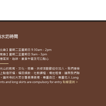
滴水坊時間
北島】星期二至星期日 9:30am - 2pm
南島】星期二至星期日 9am - 3pm
應茗茶、咖啡、素食午餐及可口點心
光山的教育，文化，慈善，共修活動歡迎你加入。我們接受
上點燈祈福，福田捐款，社教課程，場地租借，請與我們聯
。請來寺的大眾衣著長褲長裙，尊重自己，尊重他人 Long
nts and long skirts are compulsory for entry
點擊查詢 >