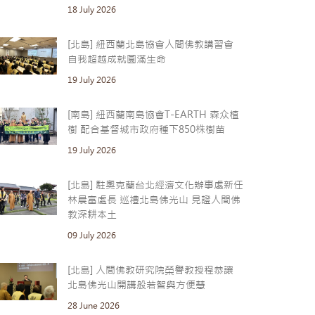
18 July 2026
[北島] 紐西蘭北島協會人間佛教講習會
自我超越成就圓滿生命
19 July 2026
[南島] 紐西蘭南島協會T-EARTH 森众植
樹 配合基督城市政府種下850株樹苗
19 July 2026
[北島] 駐奧克蘭台北經濟文化辦事處新任
林晨富處長 巡禮北島佛光山 見證人間佛
教深耕本土
09 July 2026
[北島] 人間佛教研究院榮譽教授程恭讓
北島佛光山開講般若智與方便慧
28 June 2026