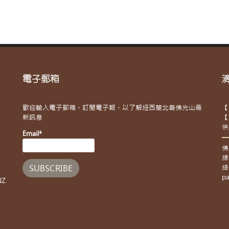
電子郵箱
歡迎輸入電子郵箱，訂閱電子報，以了解紐西蘭北島佛光山最
【
新訊息
【
供
Email*
佛
線
絡
pa
NZ