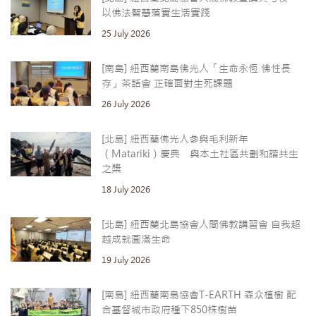
以佛法智慧落實生活實踐
25 July 2026
[南島] 紐西蘭南島佛光人「生命永恆 佛性長
存」茶話會 正確面對生死課題
26 July 2026
[北島] 紐西蘭佛光人參與毛利新年
（Matariki）慶典 與本土社區共劃和諧共生
之槳
18 July 2026
[北島] 紐西蘭北島協會人間佛教講習會 自我超
越成就圓滿生命
19 July 2026
[南島] 紐西蘭南島協會T-EARTH 森众植樹 配
合基督城市政府種下850株樹苗