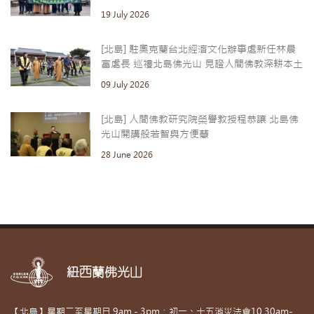
19 July 2026
[北島] 駐奧克蘭台北經濟文化辦事處新任林晨
富處長 巡禮北島佛光山 見證人間佛教深耕本土
09 July 2026
[北島] 人間佛教研究院榮譽教授程恭讓 北島佛
光山開講般若智與方便慧
28 June 2026
紐西蘭佛光山
【北島】星期二至星期日 9am - 3pm；初一、十五消災法會10.30am-