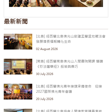
最新新聞
[北島] 紐西蘭北島佛光山啟建盂蘭盆地藏法會
發願增長福報轉化生命
02 August 2026
[南島] 紐西蘭南島佛光山人間書院開課 導讀
《妙法蓮華經》般若與善巧
30 July 2026
[北島] 紐西蘭佛光青年接旗承擔使命 迎接
2027國際佛光青年會議
20 July 2026
[北島] 紐西蘭北島協會人間佛教宣講員考核