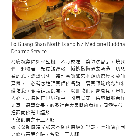
Fo Guang Shan North Island NZ Medicine Buddha
Dharma Service
為慶祝藥師如來聖誕，本寺啟建「藥師法會」，讓我
們一起懷著一顆虔誠禮敬，慚愧懺悔過去所造一切惡
業的心，燃燈供佛，禮拜藥師如來本願功德經及藥師
寶懺，一心稱念禮拜藥師佛名號，讓藥師琉璃光如來
護佑您，並禮請法師開示，以此敦化社會風氣，淨化
人心，功德回向世界和平，國泰民安；信施檀那吉祥
如意，福慧增長，敬邀社會大眾閤府參加，同霑法益
紐西蘭佛光山謹啟
「藥師佛之十二大願」
據《藥師琉璃光如來本願功德經》記載，藥師佛在因
地修行菩薩道時，曾發十二大願：