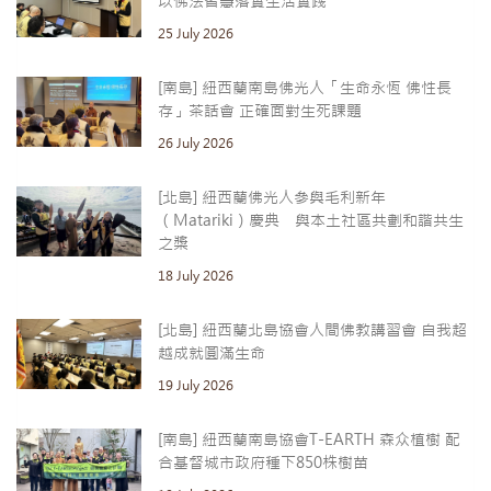
以佛法智慧落實生活實踐
25 July 2026
[南島] 紐西蘭南島佛光人「生命永恆 佛性長
存」茶話會 正確面對生死課題
26 July 2026
[北島] 紐西蘭佛光人參與毛利新年
（Matariki）慶典 與本土社區共劃和諧共生
之槳
18 July 2026
[北島] 紐西蘭北島協會人間佛教講習會 自我超
越成就圓滿生命
19 July 2026
[南島] 紐西蘭南島協會T-EARTH 森众植樹 配
合基督城市政府種下850株樹苗