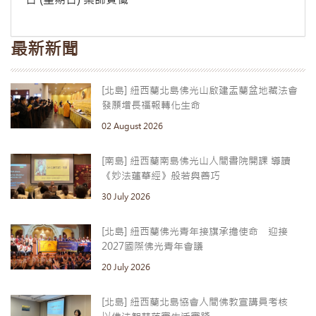
最新新聞
[北島] 紐西蘭北島佛光山啟建盂蘭盆地藏法會
發願增長福報轉化生命
02 August 2026
[南島] 紐西蘭南島佛光山人間書院開課 導讀
《妙法蓮華經》般若與善巧
30 July 2026
[北島] 紐西蘭佛光青年接旗承擔使命 迎接
2027國際佛光青年會議
20 July 2026
[北島] 紐西蘭北島協會人間佛教宣講員考核