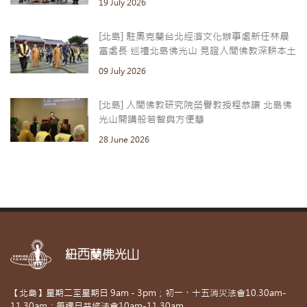
19 July 2026
[北島] 駐奧克蘭台北經濟文化辦事處新任林晨
富處長 巡禮北島佛光山 見證人間佛教深耕本土
09 July 2026
[北島] 人間佛教研究院榮譽教授程恭讓 北島佛
光山開講般若智與方便慧
28 June 2026
紐西蘭佛光山
【北島】星期二至星期日 9am - 3pm；初一、十五消災法會10.30am-
11.30am；每週日共修法會10am-11.30am