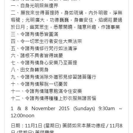
一、自身光明照無邊界
二、願我來世得菩提時，身如琉璃，內外明徹，淨無
瑕穢；光明廣大，功德巍巍，身善安住，焰網莊嚴過
於日月；幽冥眾生，悉蒙開曉，隨意所趣，作諸事業
三、令諸有情悉皆圓滿
四、令一切眾生行者安住大乘法宗
五、令諸有情修行梵行如法清淨
六、諸根不具者皆得端嚴
七、令諸有情身心安樂乃至菩提
八、由女身轉男身
九、令諸有情消除外道邪見修習諸菩薩行
十、令諸有情解脫一切憂苦
十一、令諸有情隨意飽滿令住安樂
十二、令諸有情得種種上妙衣服無諸苦惱
1 & 8 November 2015 (Sundays) 9:30am ~
12:00noon
日期：11月1日 (星期日) 藥師如來本願功德經 / 11月8
日 (星期日) 藥師寶懺