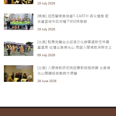
19 July 2026
[南島] 紐西蘭南島協會T-EARTH 森众植樹 配
合基督城市政府種下850株樹苗
19 July 2026
[北島] 駐奧克蘭台北經濟文化辦事處新任林晨
富處長 巡禮北島佛光山 見證人間佛教深耕本土
09 July 2026
[北島] 人間佛教研究院榮譽教授程恭讓 北島佛
光山開講般若智與方便慧
28 June 2026