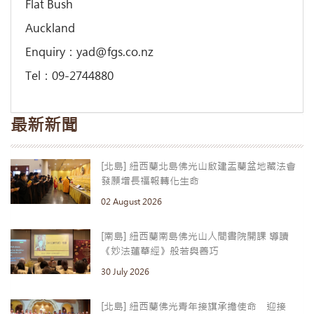
Flat Bush
Auckland
Enquiry：yad@fgs.co.nz
Tel：09-2744880
最新新聞
[北島] 紐西蘭北島佛光山啟建盂蘭盆地藏法會
發願增長福報轉化生命
02 August 2026
[南島] 紐西蘭南島佛光山人間書院開課 導讀
《妙法蓮華經》般若與善巧
30 July 2026
[北島] 紐西蘭佛光青年接旗承擔使命 迎接