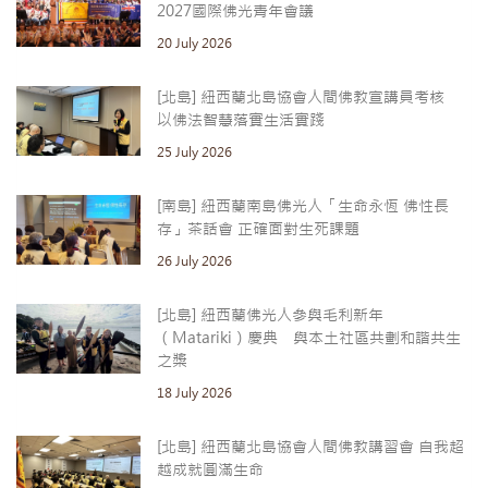
2027國際佛光青年會議
20 July 2026
[北島] 紐西蘭北島協會人間佛教宣講員考核
以佛法智慧落實生活實踐
25 July 2026
[南島] 紐西蘭南島佛光人「生命永恆 佛性長
存」茶話會 正確面對生死課題
26 July 2026
[北島] 紐西蘭佛光人參與毛利新年
（Matariki）慶典 與本土社區共劃和諧共生
之槳
18 July 2026
[北島] 紐西蘭北島協會人間佛教講習會 自我超
越成就圓滿生命