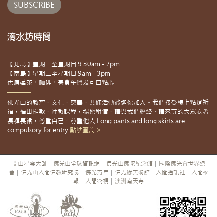
滴水坊時間
【北島】星期二至星期日 9:30am - 2pm
【南島】星期二至星期日 9am - 3pm
供應茗茶、咖啡、素食午餐及可口點心
佛光山的教育，文化，慈善，共修活動歡迎你加入。我們接受線上點燈祈
福，福田捐款，社教課程，場地租借，請與我們聯絡。請來寺的大眾衣著
長褲長裙，尊重自己，尊重他人 Long pants and long skirts are
compulsory for entry
點擊查詢 >
開山星雲大師
|
佛光山全球資訊網
|
佛光山佛陀紀念館
|
國際佛光會世界總
會
|
佛光山人間佛教研究院
|
佛光青年
|
佛光緣美術館
|
人間通訊社
|
人間福
報
|
人間衛視
|
澳洲南天寺