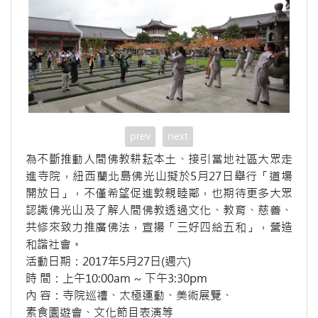
prev
next
為不斷推動人間佛教耕耘本土、接引當地社區大眾走
進寺院，紐西蘭北島佛光山擬於5月27日舉行「道場
開放日」，不僅希望促進敦親睦鄰，也期待更多大眾
認識佛光山及了解人間佛教透過文化、教育、慈善、
共修來致力推廣佛法，宣揚「三好四給五和」，營造
和諧社會。
活動日期：2017年5月27日(週六)
時 間：上午10:00am ~ 下午3:30pm
內 容：寺院巡禮、太極運動、美術展覽、
素食園遊會、文化節目表演等