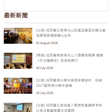
最新新聞
[北島] 紐西蘭北島佛光山啟建盂蘭盆地藏法會
發願增長福報轉化生命
02 August 2026
[南島] 紐西蘭南島佛光山人間書院開課 導讀
《妙法蓮華經》般若與善巧
30 July 2026
[北島] 紐西蘭佛光青年接旗承擔使命 迎接
2027國際佛光青年會議
20 July 2026
[北島] 紐西蘭北島協會人間佛教宣講員考核
以佛法智慧落實生活實踐