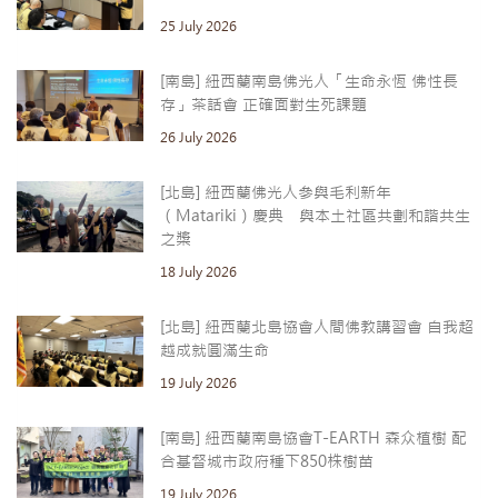
25 July 2026
[南島] 紐西蘭南島佛光人「生命永恆 佛性長
存」茶話會 正確面對生死課題
26 July 2026
[北島] 紐西蘭佛光人參與毛利新年
（Matariki）慶典 與本土社區共劃和諧共生
之槳
18 July 2026
[北島] 紐西蘭北島協會人間佛教講習會 自我超
越成就圓滿生命
19 July 2026
[南島] 紐西蘭南島協會T-EARTH 森众植樹 配
合基督城市政府種下850株樹苗
19 July 2026