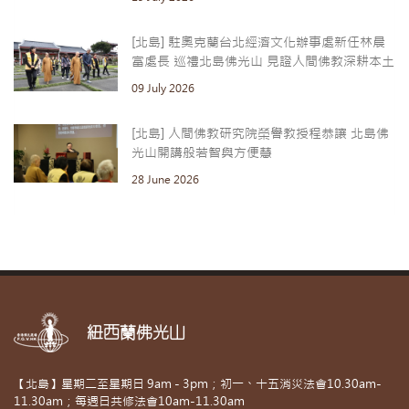
[北島] 駐奧克蘭台北經濟文化辦事處新任林晨
富處長 巡禮北島佛光山 見證人間佛教深耕本土
09 July 2026
[北島] 人間佛教研究院榮譽教授程恭讓 北島佛
光山開講般若智與方便慧
28 June 2026
紐西蘭佛光山
【北島】星期二至星期日 9am - 3pm；初一、十五消災法會10.30am-
11.30am；每週日共修法會10am-11.30am