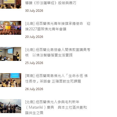
導讀《妙法蓮華經》般若與善巧
30 July 2026
[北島] 紐西蘭佛光青年接旗承擔使命 迎
接2027國際佛光青年會議
20 July 2026
[北島] 紐西蘭北島協會人間佛教宣講員考
核 以佛法智慧落實生活實踐
25 July 2026
[南島] 紐西蘭南島佛光人「生命永恆 佛
性長存」茶話會 正確面對生死課題
26 July 2026
[北島] 紐西蘭佛光人參與毛利新年
（Matariki）慶典 與本土社區共劃和
諧共生之槳