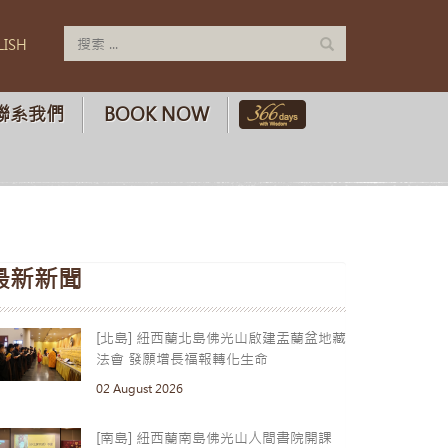
LISH
聯系我們
BOOK NOW
最新新聞
[北島] 紐西蘭北島佛光山啟建盂蘭盆地藏
法會 發願增長福報轉化生命
02 August 2026
[南島] 紐西蘭南島佛光山人間書院開課