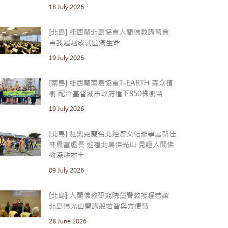
18 July 2026
[北島] 紐西蘭北島協會人間佛教講習會
自我超越成就圓滿生命
19 July 2026
[南島] 紐西蘭南島協會T-EARTH 森众植
樹 配合基督城市政府種下850株樹苗
19 July 2026
[北島] 駐奧克蘭台北經濟文化辦事處新任
林晨富處長 巡禮北島佛光山 見證人間佛
教深耕本土
09 July 2026
[北島] 人間佛教研究院榮譽教授程恭讓
北島佛光山開講般若智與方便慧
28 June 2026