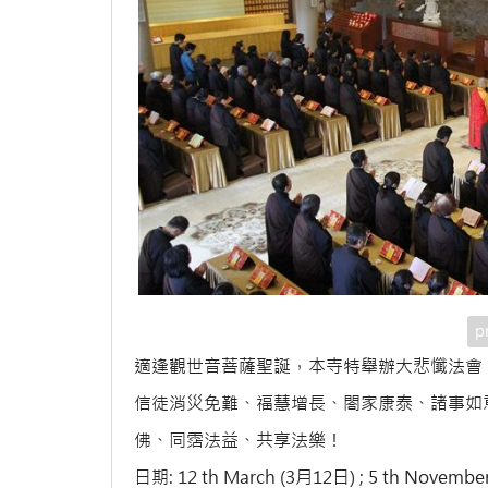
p
適逢觀世音菩薩聖誕，本寺特舉辦大悲懺法會
信徒消災免難、福慧增長、閤家康泰、諸事如
佛、同霑法益、共享法樂！
日期: 12 th March (3月12日) ; 5 th Novembe