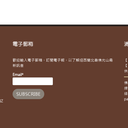
電子郵箱
歡迎輸入電子郵箱，訂閱電子報，以了解紐西蘭北島佛光山最
【
新訊息
【
供
Email*
佛
線
絡
pa
NZ