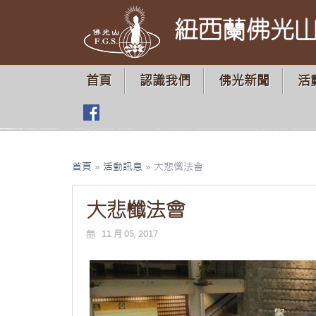
紐西蘭佛光
首頁
認識我們
佛光新聞
活
首頁
»
活動訊息
»
大悲懺法會
大悲懺法會
11 月 05, 2017