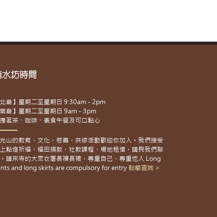
滴水坊時間
北島】星期二至星期日 9:30am - 2pm
南島】星期二至星期日 9am - 3pm
應茗茶、咖啡、素食午餐及可口點心
光山的教育，文化，慈善，共修活動歡迎你加入。我們接受
上點燈祈福，福田捐款，社教課程，場地租借，請與我們聯
。請來寺的大眾衣著長褲長裙，尊重自己，尊重他人 Long
nts and long skirts are compulsory for entry
點擊查詢 >