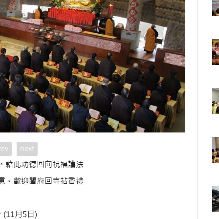
rev
next
。藉此功德回向祝福護法
意。歡迎闔府回寺拈香禮
r (11月5日)