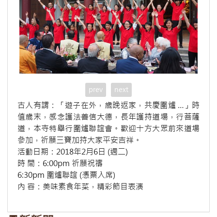
prev
next
古人有謂：「遊子在外，歲晚返家，共慶圍爐 …」時
值歲末，感念護法善信大德，長年護持道場，行菩薩
道，本寺特舉行圍爐聯誼會。歡迎十方大眾前來道場
參加，祈願三寶加持大家平安吉祥。
活動日期：2018年2月6日 (週二)
時 間：6:00pm 祈願祝禱
6:30pm 圍爐聯誼 (憑票入席)
內 容：美味素食年菜，精彩節目表演