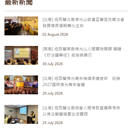
最新新聞
[北島] 紐西蘭北島佛光山啟建盂蘭盆地藏法會
發願增長福報轉化生命
02 August 2026
[南島] 紐西蘭南島佛光山人間書院開課 導讀
《妙法蓮華經》般若與善巧
30 July 2026
[北島] 紐西蘭佛光青年接旗承擔使命 迎接
2027國際佛光青年會議
20 July 2026
[北島] 紐西蘭北島協會人間佛教宣講員考核
以佛法智慧落實生活實踐
25 July 2026