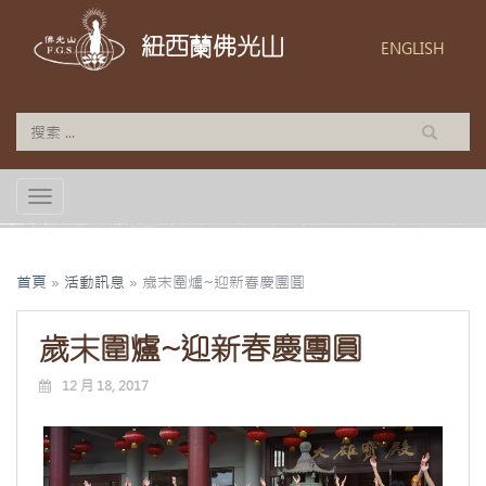
紐西蘭佛光山
ENGLISH
TOGGLE NAVIGATION
首頁
»
活動訊息
»
歲末圍爐~迎新春慶團圓
歲末圍爐~迎新春慶團圓
12 月 18, 2017