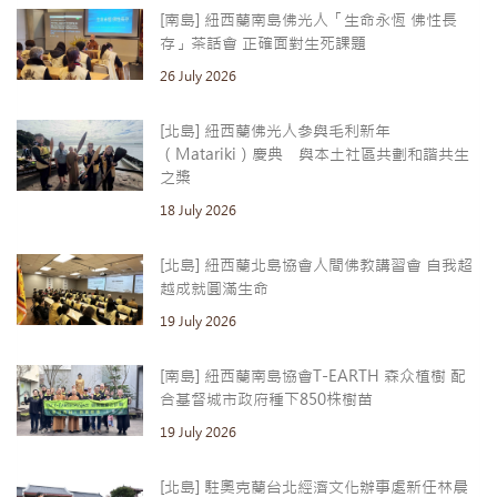
[南島] 紐西蘭南島佛光人「生命永恆 佛性長
存」茶話會 正確面對生死課題
26 July 2026
[北島] 紐西蘭佛光人參與毛利新年
（Matariki）慶典 與本土社區共劃和諧共生
之槳
18 July 2026
[北島] 紐西蘭北島協會人間佛教講習會 自我超
越成就圓滿生命
19 July 2026
[南島] 紐西蘭南島協會T-EARTH 森众植樹 配
合基督城市政府種下850株樹苗
19 July 2026
[北島] 駐奧克蘭台北經濟文化辦事處新任林晨