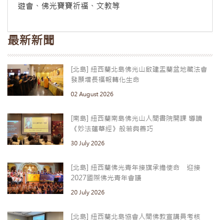
遊會、佛光寶寶祈福、文教等
最新新聞
[北島] 紐西蘭北島佛光山啟建盂蘭盆地藏法會
發願增長福報轉化生命
02 August 2026
[南島] 紐西蘭南島佛光山人間書院開課 導讀
《妙法蓮華經》般若與善巧
30 July 2026
[北島] 紐西蘭佛光青年接旗承擔使命 迎接
2027國際佛光青年會議
20 July 2026
[北島] 紐西蘭北島協會人間佛教宣講員考核