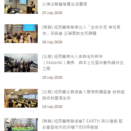
以佛法智慧落實生活實踐
25 July 2026
[南島] 紐西蘭南島佛光人「生命永恆 佛性長
存」茶話會 正確面對生死課題
26 July 2026
[北島] 紐西蘭佛光人參與毛利新年
（Matariki）慶典 與本土社區共劃和諧共生
之槳
18 July 2026
[北島] 紐西蘭北島協會人間佛教講習會 自我超
越成就圓滿生命
19 July 2026
[南島] 紐西蘭南島協會T-EARTH 森众植樹 配
合基督城市政府種下850株樹苗