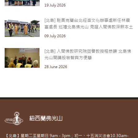
19 July 2026
[北島] 駐奧克蘭台北經濟文化辦事處新任林晨
富處長 巡禮北島佛光山 見證人間佛教深耕本土
09 July 2026
[北島] 人間佛教研究院榮譽教授程恭讓 北島佛
光山開講般若智與方便慧
28 June 2026
紐西蘭佛光山
【北島】星期二至星期日 9am - 3pm；初一、十五消災法會10.30am-