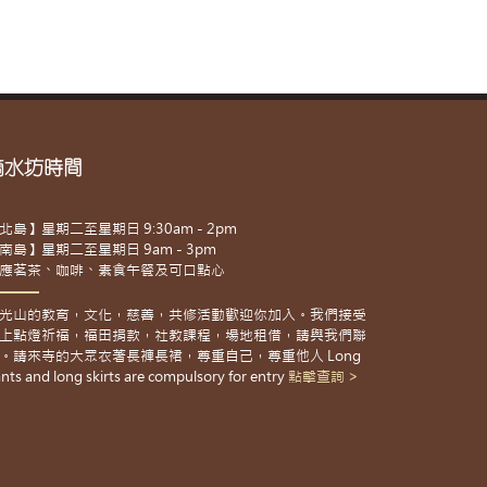
滴水坊時間
北島】星期二至星期日 9:30am - 2pm
南島】星期二至星期日 9am - 3pm
應茗茶、咖啡、素食午餐及可口點心
光山的教育，文化，慈善，共修活動歡迎你加入。我們接受
上點燈祈福，福田捐款，社教課程，場地租借，請與我們聯
。請來寺的大眾衣著長褲長裙，尊重自己，尊重他人 Long
nts and long skirts are compulsory for entry
點擊查詢 >