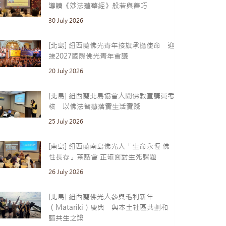
導讀《妙法蓮華經》般若與善巧
30 July 2026
[北島] 紐西蘭佛光青年接旗承擔使命 迎
接2027國際佛光青年會議
20 July 2026
[北島] 紐西蘭北島協會人間佛教宣講員考
核 以佛法智慧落實生活實踐
25 July 2026
[南島] 紐西蘭南島佛光人「生命永恆 佛
性長存」茶話會 正確面對生死課題
26 July 2026
[北島] 紐西蘭佛光人參與毛利新年
（Matariki）慶典 與本土社區共劃和
諧共生之槳