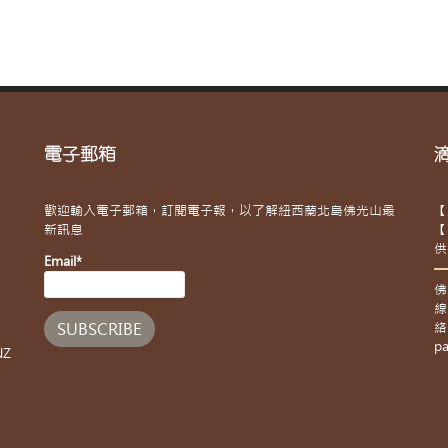
電子郵箱
歡迎輸入電子郵箱，訂閱電子報，以了解紐西蘭北島佛光山最
【
新訊息
【
供
Email*
佛
線
絡
pa
NZ