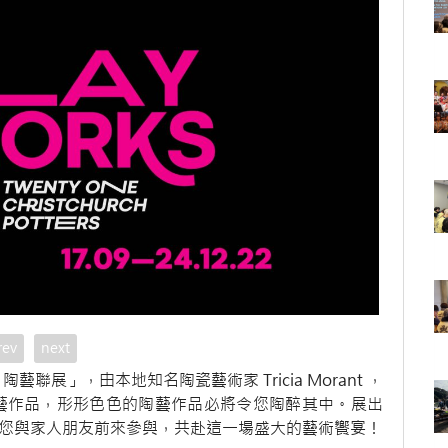
rev
next
陶藝聯展」，由本地知名陶瓷藝術家 Tricia Morant ，
陶藝作品，形形色色的陶藝作品必將令您陶醉其中。展出
誠邀您與家人朋友前來參與，共赴這一場盛大的藝術饗宴！