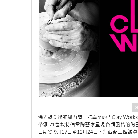
p
佛光緣美術館紐西蘭二館舉辦的「Clay Works 
帶領 21位坎特伯雷陶藝家呈現各類風格的
日期從 9月17日至12月24日。紐西蘭二館