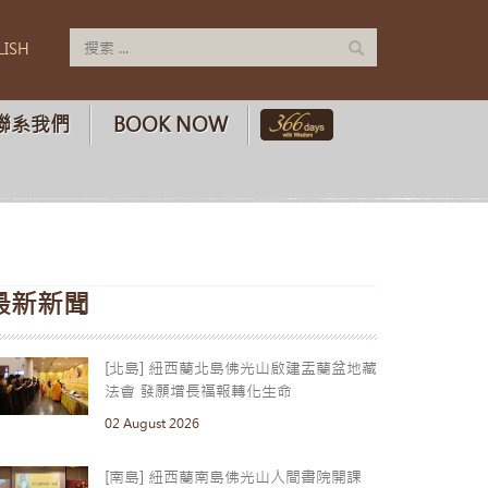
LISH
聯系我們
BOOK NOW
最新新聞
[北島] 紐西蘭北島佛光山啟建盂蘭盆地藏
法會 發願增長福報轉化生命
02 August 2026
[南島] 紐西蘭南島佛光山人間書院開課