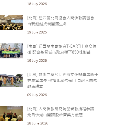
18 July 2026
[北島] 紐西蘭北島協會人間佛教講習會
自我超越成就圓滿生命
19 July 2026
[南島] 紐西蘭南島協會T-EARTH 森众植
樹 配合基督城市政府種下850株樹苗
19 July 2026
[北島] 駐奧克蘭台北經濟文化辦事處新任
林晨富處長 巡禮北島佛光山 見證人間佛
教深耕本土
09 July 2026
[北島] 人間佛教研究院榮譽教授程恭讓
北島佛光山開講般若智與方便慧
28 June 2026