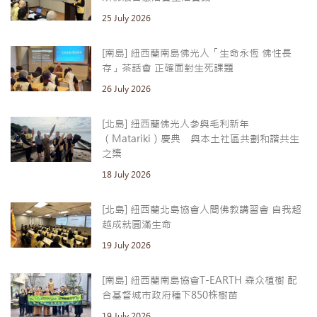
25 July 2026
[南島] 紐西蘭南島佛光人「生命永恆 佛性長
存」茶話會 正確面對生死課題
26 July 2026
[北島] 紐西蘭佛光人參與毛利新年
（Matariki）慶典 與本土社區共劃和諧共生
之槳
18 July 2026
[北島] 紐西蘭北島協會人間佛教講習會 自我超
越成就圓滿生命
19 July 2026
[南島] 紐西蘭南島協會T-EARTH 森众植樹 配
合基督城市政府種下850株樹苗
19 July 2026