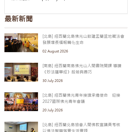
最新新聞
[北島] 紐西蘭北島佛光山啟建盂蘭盆地藏法會
發願增長福報轉化生命
02 August 2026
[南島] 紐西蘭南島佛光山人間書院開課 導讀
《妙法蓮華經》般若與善巧
30 July 2026
[北島] 紐西蘭佛光青年接旗承擔使命 迎接
2027國際佛光青年會議
20 July 2026
[北島] 紐西蘭北島協會人間佛教宣講員考核
以佛法智慧落實生活實踐