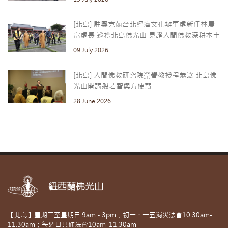
[北島] 駐奧克蘭台北經濟文化辦事處新任林晨
富處長 巡禮北島佛光山 見證人間佛教深耕本土
09 July 2026
[北島] 人間佛教研究院榮譽教授程恭讓 北島佛
光山開講般若智與方便慧
28 June 2026
紐西蘭佛光山
【北島】星期二至星期日 9am - 3pm；初一、十五消災法會10.30am-
11.30am；每週日共修法會10am-11.30am