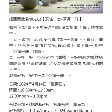
紐西蘭北島佛光山【安住一念-茶禪一味】
如何無念?當下不與妄念相應,淨念相續,「禪」就在其
中。
手到、眼到、心到,安心專注於──温壺、、賞茶、聞
香、品茗等一道道的次第,靜心當下,當下專一,即得
「茶禪一味」精髓。
奉上一杯「好」茶,無形中也傳遞了三好四給之道;透過
體驗茶禪,品茶的味道-苦及澀都是當然爾,如同我們的
人生。
歡迎報名「安住一念~茶禪一味」。
日期: 2024年4月14日「星期日」
時間 : 10:30am-11:30am
12:00noon – 1:00pm
有欲參加者請盡速報名，名額有限，額滿為止
報名鏈接： http://tiny.cc/2024teameditation