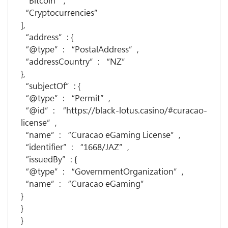
“Bitcoin”,
“Cryptocurrencies”
],
“address”: {
“@type”: “PostalAddress”,
“addressCountry”: “NZ”
},
“subjectOf”: {
“@type”: “Permit”,
“@id”: “https://black-lotus.casino/#curacao-
license”,
“name”: “Curacao eGaming License”,
“identifier”: “1668/JAZ”,
“issuedBy”: {
“@type”: “GovernmentOrganization”,
“name”: “Curacao eGaming”
}
}
}