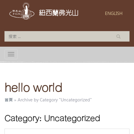
紐西蘭佛光山
ENGLISH
TOGGLE NAVIGATION
hello world
首頁
»
Archive by Category "Uncategorized"
Category:
Uncategorized