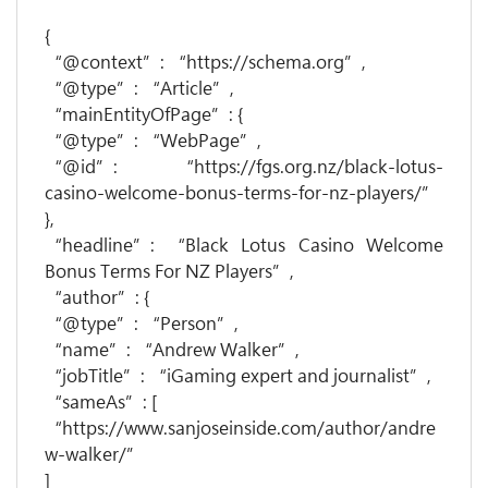
{
“@context”: “https://schema.org”,
“@type”: “Article”,
“mainEntityOfPage”: {
“@type”: “WebPage”,
“@id”: “https://fgs.org.nz/black-lotus-
casino-welcome-bonus-terms-for-nz-players/”
},
“headline”: “Black Lotus Casino Welcome
Bonus Terms For NZ Players”,
“author”: {
“@type”: “Person”,
“name”: “Andrew Walker”,
“jobTitle”: “iGaming expert and journalist”,
“sameAs”: [
“https://www.sanjoseinside.com/author/andre
w-walker/”
]