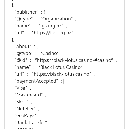
},
“publisher”: {
“@type”: “Organization”,
“name”: “fgs.org.nz”,
“url”: “https://fgs.org.nz”
},
“about”: {
“@type”: “Casino”,
“@id”: “https://black-lotus.casino/#casino”,
“name”: “Black Lotus Casino”,
“url”: “https://black-lotus.casino”,
“paymentAccepted”: [
“Visa”,
“Mastercard”,
“Skrill”,
“Neteller”,
“ecoPayz”,
“Bank transfer”,