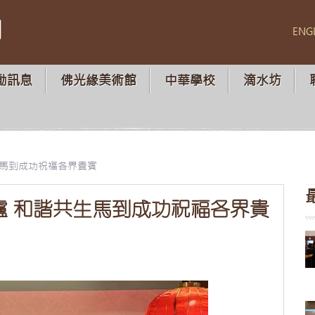
山
ENG
動訊息
佛光緣美術館
中華學校
滴水坊
生馬到成功祝福各界貴賓
爐 和諧共生馬到成功祝福各界貴