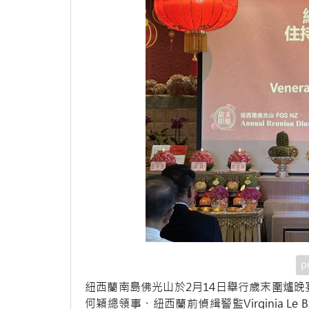
p
紐西蘭南島佛光山於2月14日舉行歲末圍爐
何穎總領事、紐西蘭前偵緝警監Virginia Le B