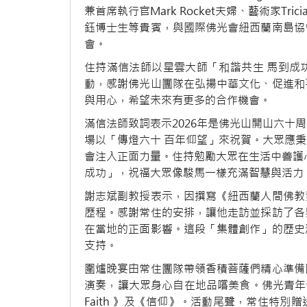
兼首席執行官Mark Rocket夫婦、藝術家Tr
鈺博士生等貴賓，與國際佛光會紐西蘭南島協
會。
住持滿信法師以星雲大師「和諧共生 馬到成
動，感謝佛光山團隊在弘揚中華文化、促進和
與用心，希望未來有更多的合作機會。
滿信法師致詞表示2026年是佛光山開山六十
場以「傳燈六十 百年仰望」來祝賀。大眾應
會注入正面力量。住持勉勵大眾在生活中善護
成功」，祝福大眾像駿馬一樣充滿智慧與活力
謝志斌副教授表示，因撰寫《紐西蘭人間佛教
歷程。感謝常住的安排，讓他走訪並採訪了各
在當地的正面影響。這段「集體創作」的歷史
支持。
圍爐晚宴由常住團隊帶領香積菩薩們精心準備
演奏，讓大眾身心自在地品嚐美食。佛光青年也
Faith 》及《信仰》。活動尾聲，常住特