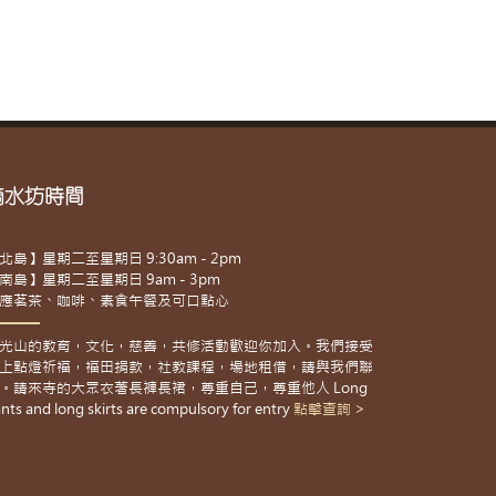
滴水坊時間
北島】星期二至星期日 9:30am - 2pm
南島】星期二至星期日 9am - 3pm
應茗茶、咖啡、素食午餐及可口點心
光山的教育，文化，慈善，共修活動歡迎你加入。我們接受
上點燈祈福，福田捐款，社教課程，場地租借，請與我們聯
。請來寺的大眾衣著長褲長裙，尊重自己，尊重他人 Long
nts and long skirts are compulsory for entry
點擊查詢 >