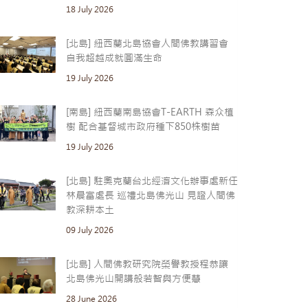
18 July 2026
[北島] 紐西蘭北島協會人間佛教講習會
自我超越成就圓滿生命
19 July 2026
[南島] 紐西蘭南島協會T-EARTH 森众植
樹 配合基督城市政府種下850株樹苗
19 July 2026
[北島] 駐奧克蘭台北經濟文化辦事處新任
林晨富處長 巡禮北島佛光山 見證人間佛
教深耕本土
09 July 2026
[北島] 人間佛教研究院榮譽教授程恭讓
北島佛光山開講般若智與方便慧
28 June 2026