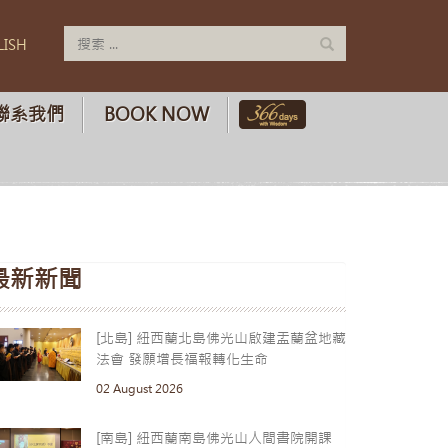
LISH
聯系我們
BOOK NOW
最新新聞
[北島] 紐西蘭北島佛光山啟建盂蘭盆地藏
法會 發願增長福報轉化生命
02 August 2026
[南島] 紐西蘭南島佛光山人間書院開課