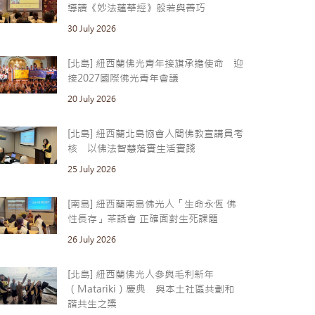
導讀《妙法蓮華經》般若與善巧
30 July 2026
[北島] 紐西蘭佛光青年接旗承擔使命 迎
接2027國際佛光青年會議
20 July 2026
[北島] 紐西蘭北島協會人間佛教宣講員考
核 以佛法智慧落實生活實踐
25 July 2026
[南島] 紐西蘭南島佛光人「生命永恆 佛
性長存」茶話會 正確面對生死課題
26 July 2026
[北島] 紐西蘭佛光人參與毛利新年
（Matariki）慶典 與本土社區共劃和
諧共生之槳