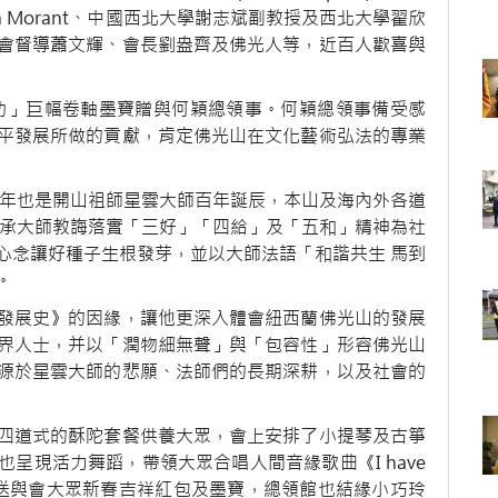
icia Morant、中國西北大學謝志斌副教授及西北大學翟欣
會督導蕭文輝、會長劉盎齊及佛光人等，近百人歡喜與
功」巨幅卷軸墨寶贈與何穎總領事。何穎總領事備受感
平發展所做的貢獻，肯定佛光山在文化藝術弘法的專業
周年也是開山祖師星雲大師百年誕辰，本山及海內外各道
秉承大師教誨落實「三好」「四給」及「五和」精神為社
心念讓好種子生根發芽，並以大師法語「和諧共生 馬到
。
發展史》的因緣，讓他更深入體會紐西蘭佛光山的發展
界人士，并以「潤物細無聲」與「包容性」形容佛光山
源於星雲大師的悲願、法師們的長期深耕，以及社會的
四道式的酥陀套餐供養大眾，會上安排了小提琴及古箏
呈現活力舞蹈，帶領大眾合唱人間音緣歌曲《I have
別贈送與會大眾新春吉祥紅包及墨寶，總領館也結緣小巧玲