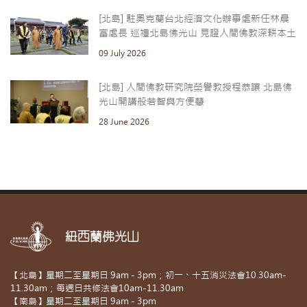
[北島] 駐奧克蘭台北經濟文化辦事處新任林晨
富處長 巡禮北島佛光山 見證人間佛教深耕本土
09 July 2026
[北島] 人間佛教研究院榮譽教授程恭讓 北島佛
光山開講般若智與方便慧
28 June 2026
紐西蘭佛光山
【北島】星期二至星期日 9am - 3pm；初一、十五消災法會10.30am-
11.30am；每週日共修法會10am-11.30am
【南島】星期二至星期日 9am - 3pm