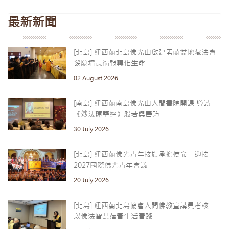
最新新聞
[北島] 紐西蘭北島佛光山啟建盂蘭盆地藏法會
發願增長福報轉化生命
02 August 2026
[南島] 紐西蘭南島佛光山人間書院開課 導讀
《妙法蓮華經》般若與善巧
30 July 2026
[北島] 紐西蘭佛光青年接旗承擔使命 迎接
2027國際佛光青年會議
20 July 2026
[北島] 紐西蘭北島協會人間佛教宣講員考核
以佛法智慧落實生活實踐