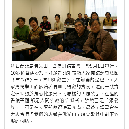
紐西蘭北島佛光山「菩提班讀書會」於5月1日舉行，
10多位菩薩參加。莊緻靜師姐帶領大家閱讀慈惠法師
《古今譚》─〈信仰如救星〉。在討論的過程中，大
家紛紛舉出許多藉著信仰而得救的實例，進而一致肯
定信仰對於身心健康具不可思議的「療效」。在座的
香積菩薩都是人間佛教的信仰者，雖然已是「銀髮
族」，可是在大寮卻做得法喜充滿。最後，讀書會在
大家合唱「我們的家鄉在佛光山」嘹亮歌聲中劃下歡
樂的句點。