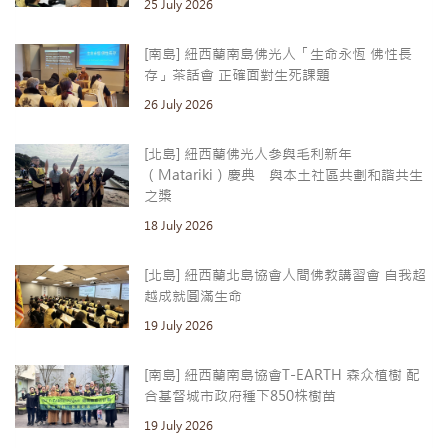
25 July 2026
[南島] 紐西蘭南島佛光人「生命永恆 佛性長
存」茶話會 正確面對生死課題
26 July 2026
[北島] 紐西蘭佛光人參與毛利新年
（Matariki）慶典 與本土社區共劃和諧共生
之槳
18 July 2026
[北島] 紐西蘭北島協會人間佛教講習會 自我超
越成就圓滿生命
19 July 2026
[南島] 紐西蘭南島協會T-EARTH 森众植樹 配
合基督城市政府種下850株樹苗
19 July 2026