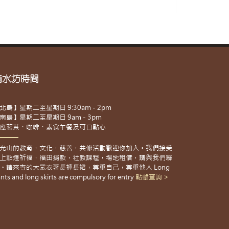
滴水坊時間
北島】星期二至星期日 9:30am - 2pm
南島】星期二至星期日 9am - 3pm
應茗茶、咖啡、素食午餐及可口點心
光山的教育，文化，慈善，共修活動歡迎你加入。我們接受
上點燈祈福，福田捐款，社教課程，場地租借，請與我們聯
。請來寺的大眾衣著長褲長裙，尊重自己，尊重他人 Long
nts and long skirts are compulsory for entry
點擊查詢 >