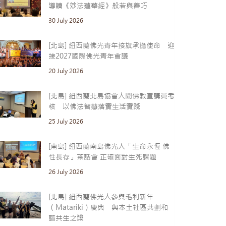
導讀《妙法蓮華經》般若與善巧
30 July 2026
[北島] 紐西蘭佛光青年接旗承擔使命 迎
接2027國際佛光青年會議
20 July 2026
[北島] 紐西蘭北島協會人間佛教宣講員考
核 以佛法智慧落實生活實踐
25 July 2026
[南島] 紐西蘭南島佛光人「生命永恆 佛
性長存」茶話會 正確面對生死課題
26 July 2026
[北島] 紐西蘭佛光人參與毛利新年
（Matariki）慶典 與本土社區共劃和
諧共生之槳