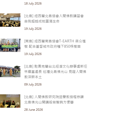
18 July 2026
[北島] 紐西蘭北島協會人間佛教講習會
自我超越成就圓滿生命
19 July 2026
[南島] 紐西蘭南島協會T-EARTH 森众植
樹 配合基督城市政府種下850株樹苗
19 July 2026
[北島] 駐奧克蘭台北經濟文化辦事處新任
林晨富處長 巡禮北島佛光山 見證人間佛
教深耕本土
09 July 2026
[北島] 人間佛教研究院榮譽教授程恭讓
北島佛光山開講般若智與方便慧
28 June 2026