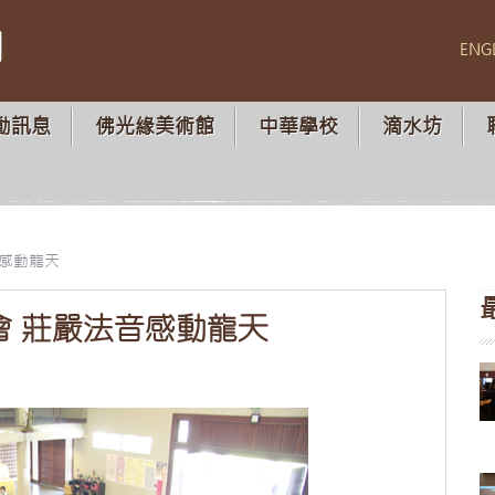
山
ENG
動訊息
佛光緣美術館
中華學校
滴水坊
感動龍天
 莊嚴法音感動龍天