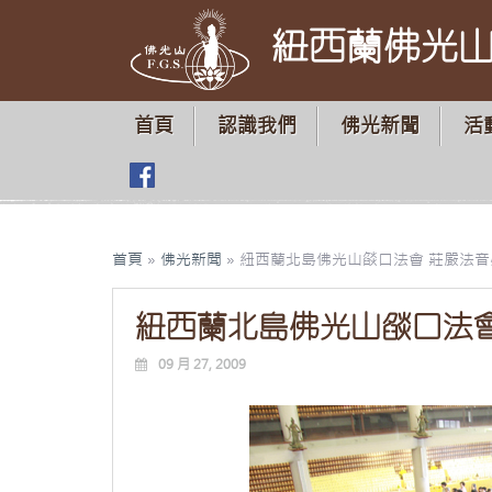
紐西蘭佛光
首頁
認識我們
佛光新聞
活
首頁
»
佛光新聞
»
紐西蘭北島佛光山燄口法會 莊嚴法音
紐西蘭北島佛光山燄口法會
09 月 27, 2009