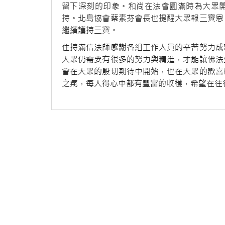
留下深刻的印象。和尚在法會圓滿時為大眾
持。北島協會蔡素芬會長也提醒大眾報三寶恩
繼續護持三寶。
住持滿信法師感謝各組工作人員的辛苦努力成
大眾仍需要有很多的努力與精進，才能讓佛法
會在大眾的殷切期待中開始，也在大眾的歡喜
之氣，每人得心中都有豐富的收穫，希望在往