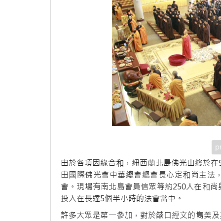
p
由於各項因緣合和，紐西蘭北島佛光山終於在9
由國際佛光會中華總會總會長心定和尚主法
會。現場有南北島會員信眾等約250人在和
投入在長達5個半小時的法會當中。
許多大眾是第一參加，對於燄口經文的雋美及