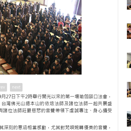
rev
next
月27日下午2時舉行開光以來的第一場瑜伽燄口法會，
，台灣佛光山總本山的依培法師及諸位法師一起共襄盛
尚與諸位法師莊嚴慈悲的音聲帶領下虔誠專注、身心攝受
其深刻的意涵相當感動，尤其對梵唄婉轉優美的音聲，