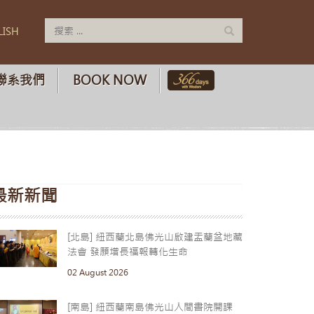
LISH
聯系我們
BOOK NOW
最新新聞
[北島] 紐西蘭北島佛光山啟建盂蘭盆地藏
法會 發願增長福報轉化生命
02 August 2026
[南島] 紐西蘭南島佛光山人間書院開課