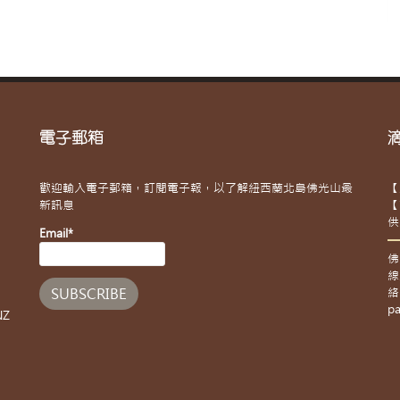
電子郵箱
歡迎輸入電子郵箱，訂閱電子報，以了解紐西蘭北島佛光山最
【
新訊息
【
供
Email*
佛
線
絡
pa
NZ