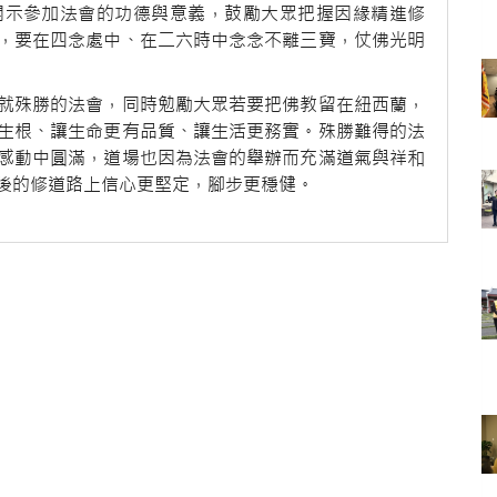
開示參加法會的功德與意義，鼓勵大眾把握因緣精進修
，要在四念處中、在二六時中念念不離三寶，仗佛光明
就殊勝的法會，同時勉勵大眾若要把佛教留在紐西蘭，
生根、讓生命更有品質、讓生活更務實。殊勝難得的法
感動中圓滿，道場也因為法會的舉辦而充滿道氣與祥和
後的修道路上信心更堅定，腳步更穩健。