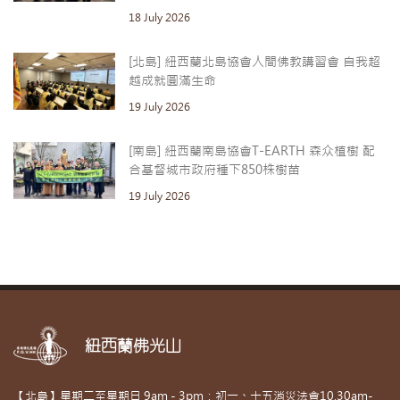
18 July 2026
[北島] 紐西蘭北島協會人間佛教講習會 自我超
越成就圓滿生命
19 July 2026
[南島] 紐西蘭南島協會T-EARTH 森众植樹 配
合基督城市政府種下850株樹苗
19 July 2026
紐西蘭佛光山
【北島】星期二至星期日 9am - 3pm；初一、十五消災法會10.30am-