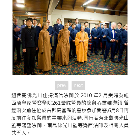
prev
next
紐西蘭佛光山住持滿信法師於 2010 年2 月受聘為紐
西蘭皇家警察學院261營隊警員的終身心靈輔導師,曾
經兩次前往位於首都威靈頓的警校參加閱警,6月8日再
度前往參加警員的畢業系列活動,同行者有北島佛光山
監寺滿望法師、南島佛光山監寺覺西法師及相關人員
共五人。