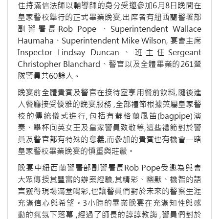
住持滿信法師以輔導師的身分受邀參加6月8日晚間在
皇家警校舉行的正式畢業晚宴,出席者有紐西蘭警署部
副警署長Rob Pope 、Superintendent Wallace
Haumaha、Superintendent Mike Wilson, 宴會主席
Inspector Lindsay Duncan、班主任Sergeant
Christopher Blanchard、警官以及全體畢業的261營
隊警員共60餘人。
晚宴前全體貴賓及警官在接待室享用餐前飲料,隨後進
入餐廳接受優雅的晚宴服務 ,全部禮節根據英屬皇家警
校的傳統儀式進行,包括有蘇格蘭風笛(bagpipe)演
奏、舉杯向英女王及皇家警員致敬等,這些禮節對於警
員及警官都有特殊的意義,而參加的貴賓也有機會一睹
皇家警校畢業晚宴的慎重與莊嚴。
晚宴中紐西蘭警署部副警署長Rob Pope受邀為與會
大眾傳授其豐富的辦案經驗,其精彩、幽默、機智的語
言獲得現場滿堂喝彩,也讓警員們對於未來的警察生涯
充滿信心與希望。3小時的畢業晚宴在充滿知性與感
動的氣氛下落幕 ,經過了師長的諄諄教誨 ,警員們對於