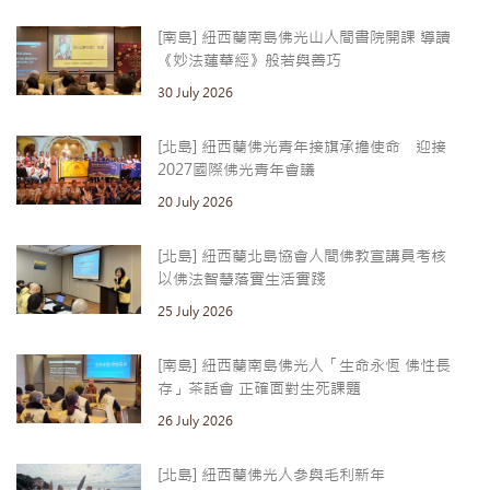
[南島] 紐西蘭南島佛光山人間書院開課 導讀
《妙法蓮華經》般若與善巧
30 July 2026
[北島] 紐西蘭佛光青年接旗承擔使命 迎接
2027國際佛光青年會議
20 July 2026
[北島] 紐西蘭北島協會人間佛教宣講員考核
以佛法智慧落實生活實踐
25 July 2026
[南島] 紐西蘭南島佛光人「生命永恆 佛性長
存」茶話會 正確面對生死課題
26 July 2026
[北島] 紐西蘭佛光人參與毛利新年