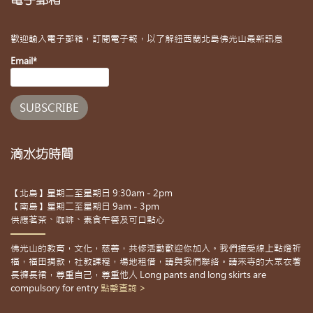
歡迎輸入電子郵箱，訂閱電子報，以了解紐西蘭北島佛光山最新訊息
Email*
滴水坊時間
【北島】星期二至星期日 9:30am - 2pm
【南島】星期二至星期日 9am - 3pm
供應茗茶、咖啡、素食午餐及可口點心
佛光山的教育，文化，慈善，共修活動歡迎你加入。我們接受線上點燈祈
福，福田捐款，社教課程，場地租借，請與我們聯絡。請來寺的大眾衣著
長褲長裙，尊重自己，尊重他人 Long pants and long skirts are
compulsory for entry
點擊查詢 >