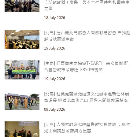
（Matariki）慶典 與本土社區共劃和諧共生
之槳
18 July 2026
[北島] 紐西蘭北島協會人間佛教講習會 自我超
越成就圓滿生命
19 July 2026
[南島] 紐西蘭南島協會T-EARTH 森众植樹 配
合基督城市政府種下850株樹苗
19 July 2026
[北島] 駐奧克蘭台北經濟文化辦事處新任林晨
富處長 巡禮北島佛光山 見證人間佛教深耕本土
09 July 2026
[北島] 人間佛教研究院榮譽教授程恭讓 北島佛
光山開講般若智與方便慧