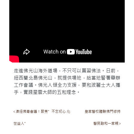
走進佛光山海外道場，不只可以薰習佛法。日前，
紐西蘭北島佛光山，就提供場地，給當地警署舉辦
工作會議。佛光人傾全力支援，要和波麗士大人攜
手，實踐星雲大師的五和理念。
Post navigation
澳紐佛青會議！聚焦”不忘初心.化
皇家警校體驗佛門修持
世益人”
警民融和一家親