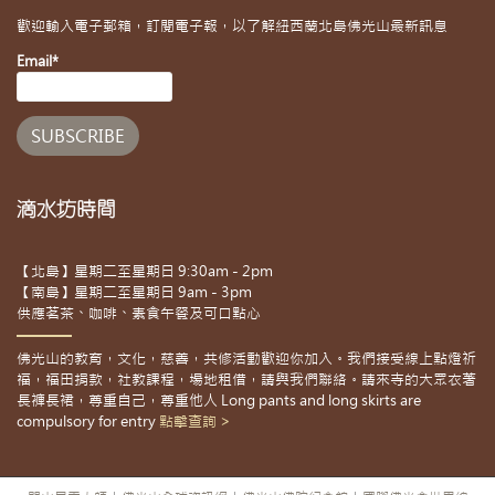
歡迎輸入電子郵箱，訂閱電子報，以了解紐西蘭北島佛光山最新訊息
Email*
滴水坊時間
【北島】星期二至星期日 9:30am - 2pm
【南島】星期二至星期日 9am - 3pm
供應茗茶、咖啡、素食午餐及可口點心
佛光山的教育，文化，慈善，共修活動歡迎你加入。我們接受線上點燈祈
福，福田捐款，社教課程，場地租借，請與我們聯絡。請來寺的大眾衣著
長褲長裙，尊重自己，尊重他人 Long pants and long skirts are
compulsory for entry
點擊查詢 >