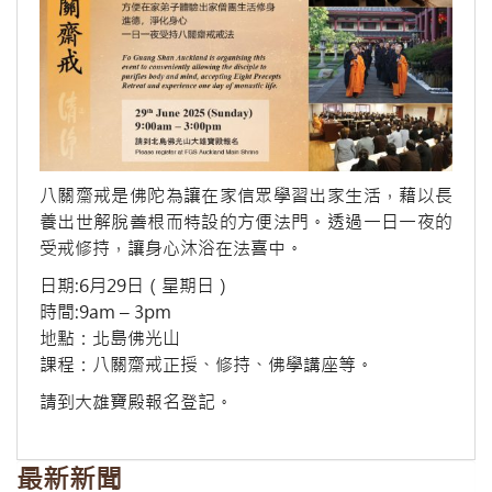
八關齋戒是佛陀為讓在家信眾學習出家生活，藉以長
養出世解脫善根而特設的方便法門。透過一日一夜的
受戒修持，讓身心沐浴在法喜中。
日期:6月29日（星期日）
時間:9am – 3pm
地點：北島佛光山
課程：八關齋戒正授、修持、佛學講座等。
請到大雄寶殿報名登記。
最新新聞