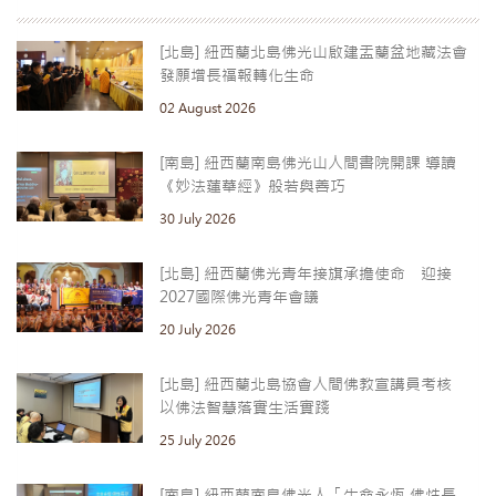
[北島] 紐西蘭北島佛光山啟建盂蘭盆地藏法會
發願增長福報轉化生命
02 August 2026
[南島] 紐西蘭南島佛光山人間書院開課 導讀
《妙法蓮華經》般若與善巧
30 July 2026
[北島] 紐西蘭佛光青年接旗承擔使命 迎接
2027國際佛光青年會議
20 July 2026
[北島] 紐西蘭北島協會人間佛教宣講員考核
以佛法智慧落實生活實踐
25 July 2026
[南島] 紐西蘭南島佛光人「生命永恆 佛性長