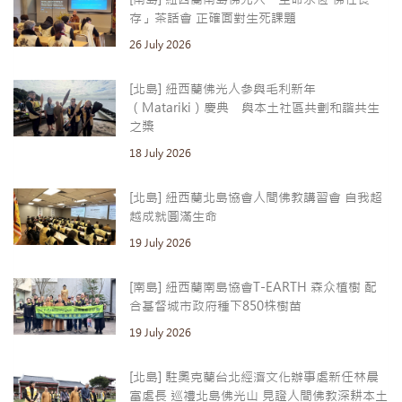
存」茶話會 正確面對生死課題
26 July 2026
[北島] 紐西蘭佛光人參與毛利新年
（Matariki）慶典 與本土社區共劃和諧共生
之槳
18 July 2026
[北島] 紐西蘭北島協會人間佛教講習會 自我超
越成就圓滿生命
19 July 2026
[南島] 紐西蘭南島協會T-EARTH 森众植樹 配
合基督城市政府種下850株樹苗
19 July 2026
[北島] 駐奧克蘭台北經濟文化辦事處新任林晨
富處長 巡禮北島佛光山 見證人間佛教深耕本土