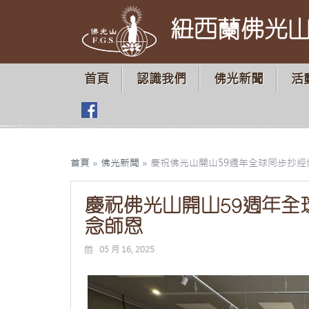
紐西蘭佛光
首頁
認識我們
佛光新聞
活
首頁
»
佛光新聞
»
慶祝佛光山開山59週年全球同步抄經
慶祝佛光山開山59週年全
念師恩
05 月 16, 2025