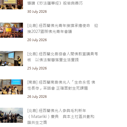
導讀《妙法蓮華經》般若與善巧
30 July 2026
[北島] 紐西蘭佛光青年接旗承擔使命 迎
接2027國際佛光青年會議
20 July 2026
[北島] 紐西蘭北島協會人間佛教宣講員考
核 以佛法智慧落實生活實踐
25 July 2026
[南島] 紐西蘭南島佛光人「生命永恆 佛
性長存」茶話會 正確面對生死課題
26 July 2026
[北島] 紐西蘭佛光人參與毛利新年
（Matariki）慶典 與本土社區共劃和
諧共生之槳