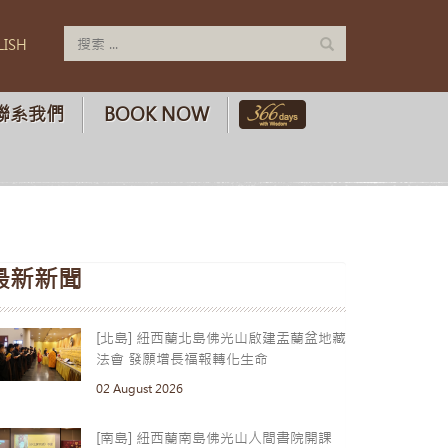
LISH
聯系我們
BOOK NOW
最新新聞
[北島] 紐西蘭北島佛光山啟建盂蘭盆地藏
法會 發願增長福報轉化生命
02 August 2026
[南島] 紐西蘭南島佛光山人間書院開課