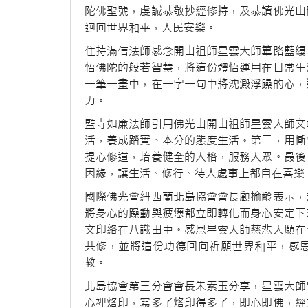
陀佛聖號，虔誠恭敬抄經修持，及恭讀佛光山
迴向世界和平，人民安樂。
住持滿信法師感念開山祖師星雲大師篳路藍縷
悟佛陀的般若智慧，將這份體悟運用在日常生
一筆一畫中，在一字一句中將沈澱浮躁的心，
力。
監寺如廉法師引用佛光山開山祖師星雲大師文
活，養成踏實、本分的態度生活。第二，用慚
提心修道，培養健全的人格，服務大眾。最後
因緣，讓生活、修行、待人處事上都自在喜樂
國際佛光會紐西蘭北島協會會長顧榆齡表示，
將身心的躁動與疲憊都立即轉化而身心安定下
文印絡在八識田中。感恩星雲大師慈悲大願在
共修，並將這份功德回向祈願世界和平，感
教。
北島協會第三分會會長朱素玉分享，星雲大師
心裡烙印，寫多了烙印得多了，即心即佛，經