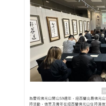
p
為慶祝佛光山開山59週年，紐西蘭北島佛光山於
持活動，信眾及青年在紐西蘭佛光山住持滿信