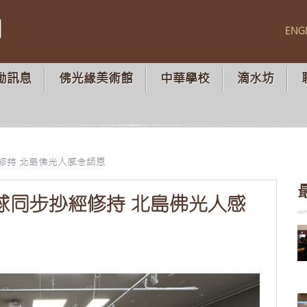
山
ENG
動訊息
佛光緣美術館
中華學校
滴水坊
修持 北島佛光人感念師恩
球同步抄經修持 北島佛光人感