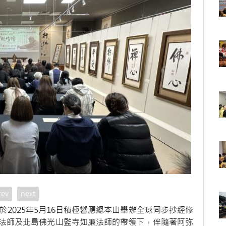
rev
next
2025年5月16日積極響應總本山舉辦全球同步抄經修
法師及北島佛光山監寺如廉法師的帶領下，伴隨著阿弥