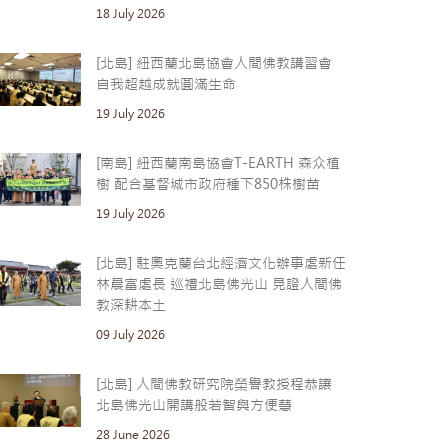
18 July 2026
[北島] 紐西蘭北島協會人間佛教講習會
自我超越成就圓滿生命
19 July 2026
[南島] 紐西蘭南島協會T-EARTH 森众植
樹 配合基督城市政府種下850株樹苗
19 July 2026
[北島] 駐奧克蘭台北經濟文化辦事處新任
林晨富處長 巡禮北島佛光山 見證人間佛
教深耕本土
09 July 2026
[北島] 人間佛教研究院榮譽教授程恭讓
北島佛光山開講般若智與方便慧
28 June 2026