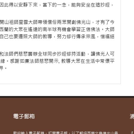
因此得以安靜下來，當下的一念，能夠安坐在這抄經，
山開山祖師星雲大師帶領僧俗兩眾開創佛光山，才有了今
西蘭的大眾在遙遠的南半球有機會學習正信佛法。大師
自己也要遵照大師的教導，努力修行傳承宗風，惜福結
和法師們慈悲籌辦全球同步抄經修持活動，讓佛光人可
緣。感謝如廉法師慈悲開示, 教導大眾在生活中常懷平
界。
電子郵箱
歡迎輸入電子郵箱，訂閱電子報，以了解紐西蘭北島佛光山最
【