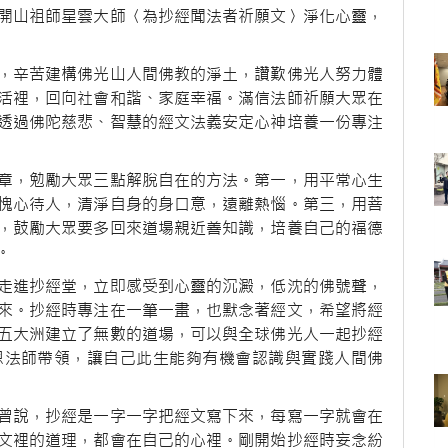
開山祖師星雲大師〈為抄經聞法者祈願文〉淨化心靈，
，辛苦建構佛光山人間佛教的淨土，讚歎佛光人努力體
活裡，回向社會和諧、家庭幸福。滿信法師祈願大眾在
透過佛陀慈悲、智慧的經文法義安定心神培養一份專注
章，勉勵大眾三點解脫自在的方法。第一，用平常心生
愧心待人，清淨自身的身口意，遠離熱惱。第三，用菩
，鼓勵大眾要多回來道場親近善知識，培養自己的福德
。
走進抄經堂，立即感受到心靈的沉澱，低沈的佛號聲，
來。抄經時專注在一筆一畫，也默念著經文，希望將經
五大洲建立了無數的道場，可以與全球佛光人一起抄經
恩法師帶領，讓自己此生能夠有機會認識與實踐人間佛
曾說，抄經是一字一字把經文寫下來，每寫一字就會在
文裡的道理，都會在自己的心裡。剛開始抄經時妄念紛