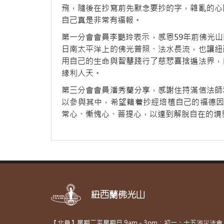
飛，隨後在抄寫前先默念要抄的字，雜亂的心
自己真是非常有福報。
第一分會會員李艷玲表示，感恩59年前佛光
日南太平洋上的佛光普照、法水長流，也讓紐
用自己的生命與智慧踐行了慈悲喜捨遍法界，
緣利人天。
第三分會會員潘秀蘭分享，感謝住持滿信法師
以參與其中，希望籍着抄經培植自己的福德因
常心、慚愧心、菩提心，以達到解脫自在的境
紐西蘭佛光山
【北島】星期二至星期日 9am - 3pm；初一、十五消災法會