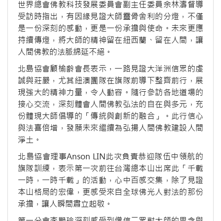
世界總會佛教科技發展委員會副主任委員余林濤督導
受訪時指出，有因緣見證大師靈骨舍利的分燈，不僅
是一份深刻的感動，更是一份承擔與使命。未來更應
持續傳燈，將大師的精神留在紐西蘭、留在人間，讓
人間佛教的法脈綿延不絕。
北島協會顧榆齡會長表示，一路見證大洋洲信眾的虔
誠與莊嚴，尤其紐澳團隊在旗隊前導下整齊前行，展
現強大的精神力量，令人動容。隨行參訪各地道場的
接心交流，深刻體會人間佛教弘法的自在與多元，充
份體現大師倡導的「傳統與創新的融合」。此行信心
與法喜倍增，發願未來繼續為弘揚人間佛教建設人間
淨土。
北島協會理事Anson LIN此次負責恭迎隊伍中領航的
旗隊訓練，表示第一次前往台灣總本山出席此「千載
一時，一時千載」的活動，心中百感交集，除了見證
本山格局的宏偉，更感受來自全球佛光人對法的那份
承擔，讓人瞬間肅立起敬。
第一分會李艷玲深刻感受到僧信二眾對大師的思念與