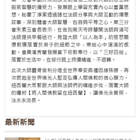
般若智慧的攝受力，發願跟上學習充實內心以豐富思
想。秘書丁淳潔透過諸位法師分享與大師互動的禪意
故事，深刻體會大師智慧、包容與平等之心。第三分
會朱素玉會長表示，在告別南天寺時慧開法師與滿可
法師提供早餐送行，見證大師「以人為本」的慈悲關
懷教導落實於弟子的細節之中，帶給心中滿滿的感
動。會員潘秀蘭發願當下依教奉行，以「三好四給」
落實於生活中，在修行路上持續精進、不退轉。
此次大師靈骨舍利分燈全世界奉安典禮因緣殊勝，再
次燃起全世界佛光人堅定弘傳人間佛教的信心願力。
紐西蘭大眾緊跟大師與法師們的精進步伐，落實大師
的囑咐【將人間佛教留在紐西蘭】，讓佛光永普照，
法水永流長。
最新新聞