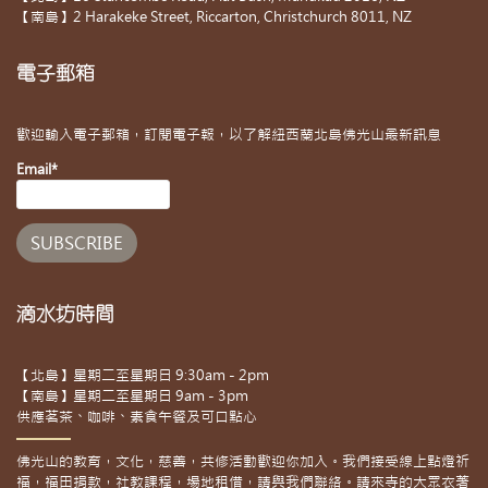
【南島】2 Harakeke Street, Riccarton, Christchurch 8011, NZ
電子郵箱
歡迎輸入電子郵箱，訂閱電子報，以了解紐西蘭北島佛光山最新訊息
Email*
滴水坊時間
【北島】星期二至星期日 9:30am - 2pm
【南島】星期二至星期日 9am - 3pm
供應茗茶、咖啡、素食午餐及可口點心
佛光山的教育，文化，慈善，共修活動歡迎你加入。我們接受線上點燈祈
福，福田捐款，社教課程，場地租借，請與我們聯絡。請來寺的大眾衣著