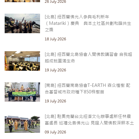
26 July 2026
[北島] 紐西蘭佛光人參與毛利新年
（Matariki）慶典 與本土社區共劃和諧共生
之槳
18 July 2026
[北島] 紐西蘭北島協會人間佛教講習會 自我超
越成就圓滿生命
19 July 2026
[南島] 紐西蘭南島協會T-EARTH 森众植樹 配
合基督城市政府種下850株樹苗
19 July 2026
[北島] 駐奧克蘭台北經濟文化辦事處新任林晨
富處長 巡禮北島佛光山 見證人間佛教深耕本土
09 July 2026