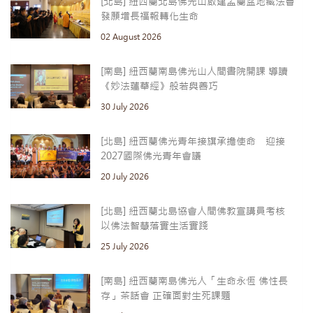
[北島] 紐西蘭北島佛光山啟建盂蘭盆地藏法會
發願增長福報轉化生命
02 August 2026
[南島] 紐西蘭南島佛光山人間書院開課 導讀
《妙法蓮華經》般若與善巧
30 July 2026
[北島] 紐西蘭佛光青年接旗承擔使命 迎接
2027國際佛光青年會議
20 July 2026
[北島] 紐西蘭北島協會人間佛教宣講員考核
以佛法智慧落實生活實踐
25 July 2026
[南島] 紐西蘭南島佛光人「生命永恆 佛性長
存」茶話會 正確面對生死課題