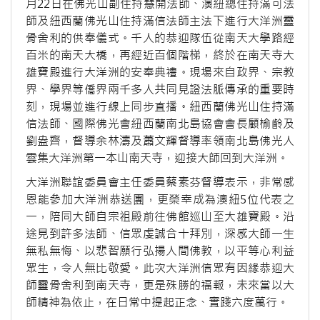
月22日在佛光山副住持慧開法師、澳紐總住持滿可法
師及紐西蘭佛光山住持滿信法師主法下進行大洋洲靈
骨舍利的供奉儀式。千人的恭迎隊伍從南天大學路經
百米的南天大橋，再經近百個階梯，終於在南天寺大
雄寶殿進行大洋洲的安奉典禮。現場來自政界、宗教
界、學界等僑界兩千多人共同見證法脈傳承的重要時
刻，現場並進行線上同步直播。紐西蘭佛光山住持滿
信法師、國際佛光會紐西蘭南北島協會會長顧榆齡及
劉盎齊，督導余林濤及蕭文輝督導率領南北島佛光人
雲集大洋洲第一本山南天寺，迎接大師回到大洋洲。
大洋洲聯誼委員會主任委員蔡素芬督導表示，非常感
恩能參加大洋洲恭送團，更榮幸成為澳紐5位代表之
一，陪同大師自宗祖殿前往佛館巡山至大雄寶殿。沿
途見到許多法師、信眾虔誠合十拜別，深感大師一生
無私無悔、以悲智願行弘揚人間佛教，以平等心利益
眾生，令人無比敬愛。此次大洋洲信眾有因緣恭迎大
師靈骨舍利到南天寺，更是殊勝的福報，未來當以大
師精神為依止，在日常中提起正念、實踐六度萬行。