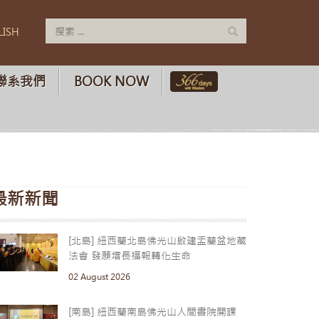
LISH
聯系我們
BOOK NOW
最新新聞
[北島] 紐西蘭北島佛光山啟建盂蘭盆地藏
法會 發願增長福報轉化生命
02 August 2026
[南島] 紐西蘭南島佛光山人間書院開課