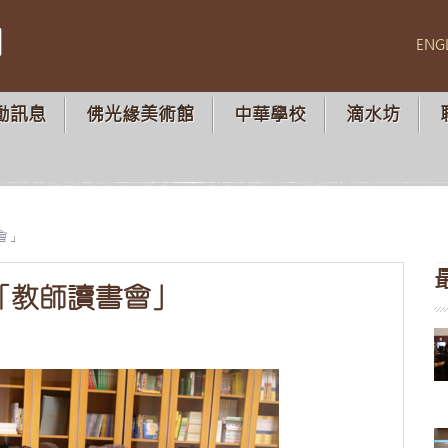
山
ENG
動訊息
佛光緣美術館
中華學校
滴水坊
會」
「教師讀書會」