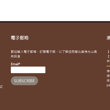
電子郵箱
歡迎輸入電子郵箱，訂閱電子報，以了解紐西蘭北島佛光山最
【
新訊息
【
供
Email*
佛
線
絡
pa
NZ