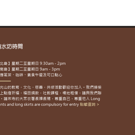
滴水坊時間
北島】星期二至星期日 9:30am - 2pm
南島】星期二至星期日 9am - 3pm
應茗茶、咖啡、素食午餐及可口點心
光山的教育，文化，慈善，共修活動歡迎你加入。我們接受
上點燈祈福，福田捐款，社教課程，場地租借，請與我們聯
。請來寺的大眾衣著長褲長裙，尊重自己，尊重他人 Long
nts and long skirts are compulsory for entry
點擊查詢 >