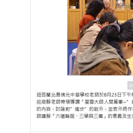
p
紐西蘭北島佛光中華學校老師於8月23日下
莊緻靜老師帶領導讀「星雲大師人間萬事~”
的內容，討論對”進步”的啟示，並表示將作
師講解「六道輪廻、三學與三毒」的意義及生