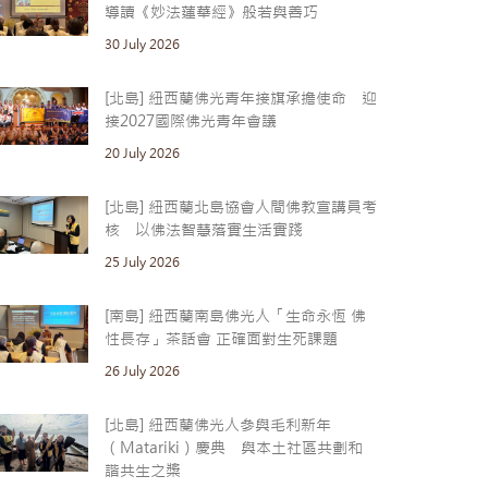
導讀《妙法蓮華經》般若與善巧
30 July 2026
[北島] 紐西蘭佛光青年接旗承擔使命 迎
接2027國際佛光青年會議
20 July 2026
[北島] 紐西蘭北島協會人間佛教宣講員考
核 以佛法智慧落實生活實踐
25 July 2026
[南島] 紐西蘭南島佛光人「生命永恆 佛
性長存」茶話會 正確面對生死課題
26 July 2026
[北島] 紐西蘭佛光人參與毛利新年
（Matariki）慶典 與本土社區共劃和
諧共生之槳