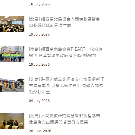
18 July 2026
[北島] 紐西蘭北島協會人間佛教講習會
自我超越成就圓滿生命
19 July 2026
[南島] 紐西蘭南島協會T-EARTH 森众植
樹 配合基督城市政府種下850株樹苗
19 July 2026
[北島] 駐奧克蘭台北經濟文化辦事處新任
林晨富處長 巡禮北島佛光山 見證人間佛
教深耕本土
09 July 2026
[北島] 人間佛教研究院榮譽教授程恭讓
北島佛光山開講般若智與方便慧
28 June 2026