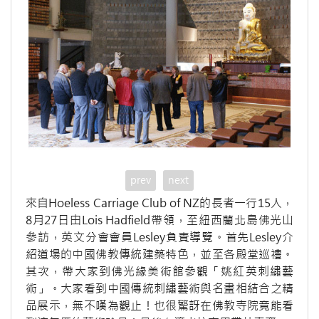
prev
next
來自Hoeless Carriage Club of NZ的長者一行15人，
8月27日由Lois Hadfield帶領，至紐西蘭北島佛光山
參訪，英文分會會員Lesley負責導覽。首先Lesley介
紹道場的中國佛教傳統建築特色，並至各殿堂巡禮。
其次，帶大家到佛光緣美術館參觀「姚紅英刺繡藝
術」。大家看到中國傳統刺繡藝術與名畫相結合之精
品展示，無不嘆為觀止！也很驚訝在佛教寺院竟能看