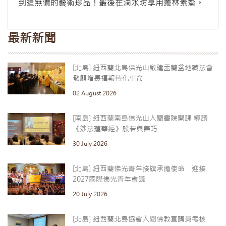
到這無價的藝術珍品！最後在滴水坊享用叢林素齋。
最新新聞
[北島] 紐西蘭北島佛光山啟建盂蘭盆地藏法會
發願增長福報轉化生命
02 August 2026
[南島] 紐西蘭南島佛光山人間書院開課 導讀
《妙法蓮華經》般若與善巧
30 July 2026
[北島] 紐西蘭佛光青年接旗承擔使命 迎接
2027國際佛光青年會議
20 July 2026
[北島] 紐西蘭北島協會人間佛教宣講員考核