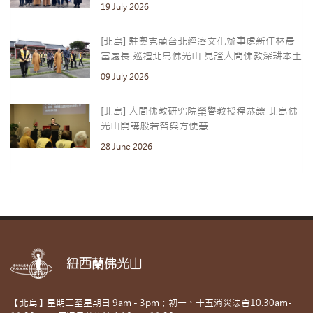
19 July 2026
[北島] 駐奧克蘭台北經濟文化辦事處新任林晨
富處長 巡禮北島佛光山 見證人間佛教深耕本土
09 July 2026
[北島] 人間佛教研究院榮譽教授程恭讓 北島佛
光山開講般若智與方便慧
28 June 2026
紐西蘭佛光山
【北島】星期二至星期日 9am - 3pm；初一、十五消災法會10.30am-