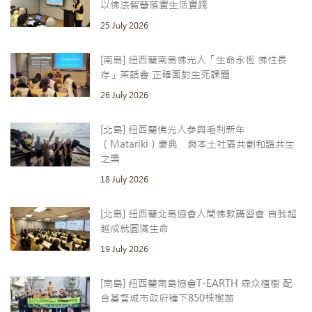
以佛法智慧落實生活實踐
25 July 2026
[南島] 紐西蘭南島佛光人「生命永恆 佛性長
存」茶話會 正確面對生死課題
26 July 2026
[北島] 紐西蘭佛光人參與毛利新年
（Matariki）慶典 與本土社區共劃和諧共生
之槳
18 July 2026
[北島] 紐西蘭北島協會人間佛教講習會 自我超
越成就圓滿生命
19 July 2026
[南島] 紐西蘭南島協會T-EARTH 森众植樹 配
合基督城市政府種下850株樹苗