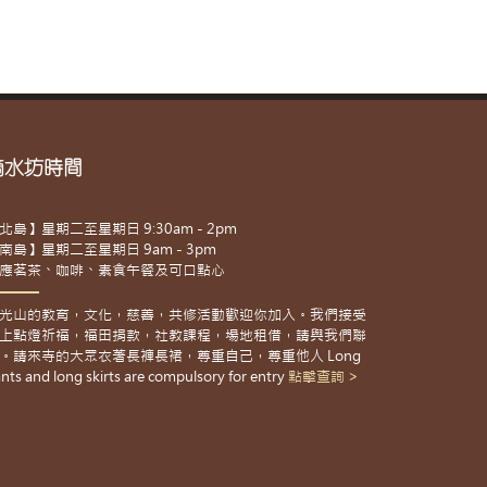
滴水坊時間
北島】星期二至星期日 9:30am - 2pm
南島】星期二至星期日 9am - 3pm
應茗茶、咖啡、素食午餐及可口點心
光山的教育，文化，慈善，共修活動歡迎你加入。我們接受
上點燈祈福，福田捐款，社教課程，場地租借，請與我們聯
。請來寺的大眾衣著長褲長裙，尊重自己，尊重他人 Long
nts and long skirts are compulsory for entry
點擊查詢 >