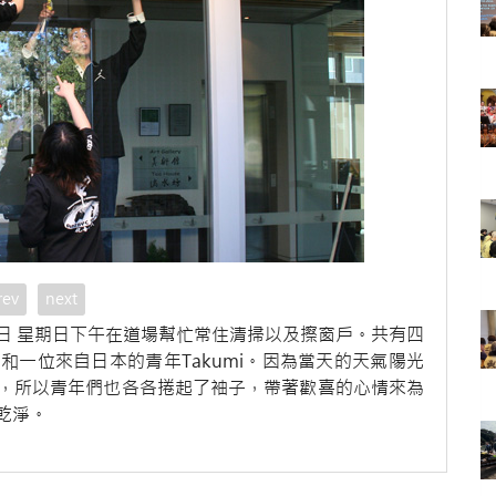
rev
next
日 星期日下午在道場幫忙常住清掃以及擦窗戶。共有四
一位來自日本的青年Takumi。因為當天的天氣陽光
，所以青年們也各各捲起了袖子，帶著歡喜的心情來為
乾淨。