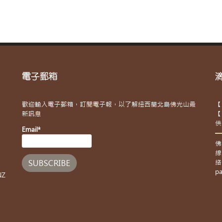
電子郵箱
歡迎輸入電子郵箱，訂閱電子報，以了解紐西蘭北島佛光山最
【
新訊息
【
供
Email*
佛
線
絡
pa
NZ