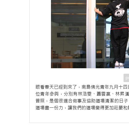
p
眼看春天已經到來了，南島佛光青年九月十四
位青年參與，分別有林浩雯、蕭雲贏、林昇漢和
普照，是個很適合做事及協助道場清潔的日子
道場盡一份力，讓我們的道場變得更加莊嚴和