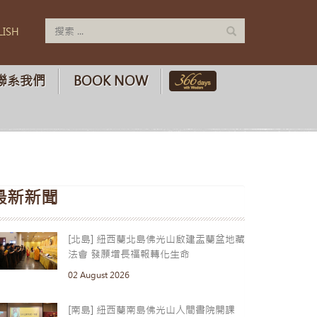
LISH
聯系我們
BOOK NOW
最新新聞
[北島] 紐西蘭北島佛光山啟建盂蘭盆地藏
法會 發願增長福報轉化生命
02 August 2026
[南島] 紐西蘭南島佛光山人間書院開課