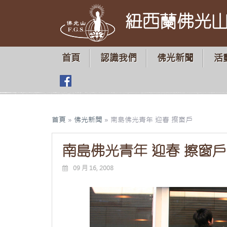
紐西蘭佛光
首頁
認識我們
佛光新聞
活
首頁
»
佛光新聞
»
南島佛光青年 迎春 擦窗戶
南島佛光青年 迎春 擦窗戶
09 月 16, 2008