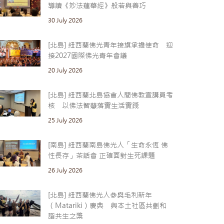
導讀《妙法蓮華經》般若與善巧
30 July 2026
[北島] 紐西蘭佛光青年接旗承擔使命 迎
接2027國際佛光青年會議
20 July 2026
[北島] 紐西蘭北島協會人間佛教宣講員考
核 以佛法智慧落實生活實踐
25 July 2026
[南島] 紐西蘭南島佛光人「生命永恆 佛
性長存」茶話會 正確面對生死課題
26 July 2026
[北島] 紐西蘭佛光人參與毛利新年
（Matariki）慶典 與本土社區共劃和
諧共生之槳