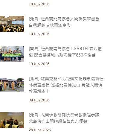
18 July 2026
[北島] 紐西蘭北島協會人間佛教講習會
自我超越成就圓滿生命
19 July 2026
[南島] 紐西蘭南島協會T-EARTH 森众植
樹 配合基督城市政府種下850株樹苗
19 July 2026
[北島] 駐奧克蘭台北經濟文化辦事處新任
林晨富處長 巡禮北島佛光山 見證人間佛
教深耕本土
09 July 2026
[北島] 人間佛教研究院榮譽教授程恭讓
北島佛光山開講般若智與方便慧
28 June 2026