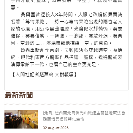
宇宙才能有星球；如果腦袋「不空」，就裝不進智
慧。
吳興國曾經投入8年時間，大膽地改編諾貝爾獎
名著「等待果陀」，將一心等待果陀出現的兩位老人
家的心境，用近似昆曲唱腔「光陰似水靜悄悄，莫要
催促，莫要傻笑，一轉眼，一剎那，雲散煙消，莫奈
何，空渺渺……」淋漓盡致地描繪「空」的意象。
透過重新創作京劇，吳興國決心穿越時空，為傳
統、現代和東西方藝術作品搭建一座橋，透過藝術表
演傳承給下一代，也讓自己的生命更充足。
【人間社記者趙莒玲 大樹報導】
最新新聞
[北島] 紐西蘭北島佛光山啟建盂蘭盆地藏法會
發願增長福報轉化生命
02 August 2026