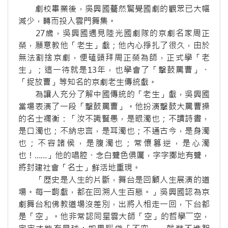
劇校畢業後，吳興國驀然驚覺國劇的觀眾已大幅
減少，轉而投入雲門舞集。
27歲，吳興國遇見陸光國劇隊的京劇名家周正
榮，願意教他「老生」戲；他內心掙扎了很久，由於
無法割捨京劇，便磕頭拜周正榮為師，正式學「老
生」；這一待就是13年，也學會了「擊鼓罵曹」、
「捉放曹」等知名的京劇老生傳統戲。
為讓人充分了解中國傳統的「老生」戲，吳興國
當場表演了一段「擊鼓罵曹」。他扮演擊鼓大罵曹操
的名士禰衡：「汝不識賢愚，是眼濁也；不讀詩書，
是口濁也；不納忠言，是耳濁也；不通古今，是身濁
也；不容諸侯，是腹濁也；常懷篡逆，是心濁
也！……」他的唱腔、念白聲色俱厲，字字擲地有聲，
將封建社會「名士」鮮活地重現。
「歷史是人生的片斷，舞台是回顧人生展演的道
場。每一齣戲，都在回溯人生百態。」吳興國認為京
劇舞台和佛教道場沒差別，出將入相走一回，下台都
是「空」。他非常認同星雲大師「空」的哲學――空，