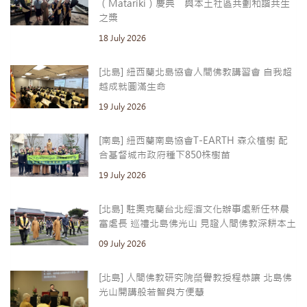
（Matariki）慶典 與本土社區共劃和諧共生
之槳
18 July 2026
[北島] 紐西蘭北島協會人間佛教講習會 自我超
越成就圓滿生命
19 July 2026
[南島] 紐西蘭南島協會T-EARTH 森众植樹 配
合基督城市政府種下850株樹苗
19 July 2026
[北島] 駐奧克蘭台北經濟文化辦事處新任林晨
富處長 巡禮北島佛光山 見證人間佛教深耕本土
09 July 2026
[北島] 人間佛教研究院榮譽教授程恭讓 北島佛
光山開講般若智與方便慧