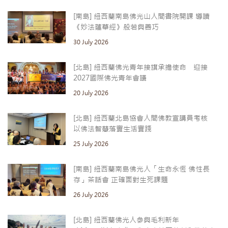
[南島] 紐西蘭南島佛光山人間書院開課 導讀
《妙法蓮華經》般若與善巧
30 July 2026
[北島] 紐西蘭佛光青年接旗承擔使命 迎接
2027國際佛光青年會議
20 July 2026
[北島] 紐西蘭北島協會人間佛教宣講員考核
以佛法智慧落實生活實踐
25 July 2026
[南島] 紐西蘭南島佛光人「生命永恆 佛性長
存」茶話會 正確面對生死課題
26 July 2026
[北島] 紐西蘭佛光人參與毛利新年