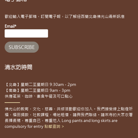
歡迎輸入電子郵箱，訂閱電子報，以了解紐西蘭北島佛光山最新訊息
Email*
滴水坊時間
【北島】星期二至星期日 9:30am - 2pm
【南島】星期二至星期日 9am - 3pm
供應茗茶、咖啡、素食午餐及可口點心
佛光山的教育，文化，慈善，共修活動歡迎你加入。我們接受線上點燈祈
福，福田捐款，社教課程，場地租借，請與我們聯絡。請來寺的大眾衣著
長褲長裙，尊重自己，尊重他人 Long pants and long skirts are
compulsory for entry
點擊查詢 >