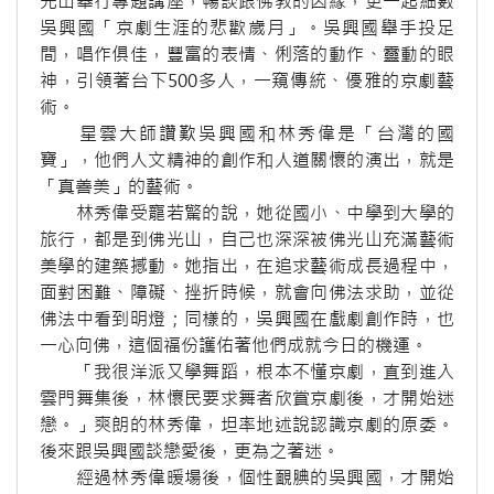
光山舉行專題講座，暢談跟佛教的因緣，更一起細數
吳興國「京劇生涯的悲歡歲月」。吳興國舉手投足
間，唱作俱佳，豐富的表情、俐落的動作、靈動的眼
神，引領著台下500多人，一窺傳統、優雅的京劇藝
術。
星雲大師讚歎吳興國和林秀偉是「台灣的國
寶」，他們人文精神的創作和人道關懷的演出，就是
「真善美」的藝術。
林秀偉受寵若驚的說，她從國小、中學到大學的
旅行，都是到佛光山，自己也深深被佛光山充滿藝術
美學的建築撼動。她指出，在追求藝術成長過程中，
面對困難、障礙、挫折時候，就會向佛法求助，並從
佛法中看到明燈；同樣的，吳興國在戲劇創作時，也
一心向佛，這個福份護佑著他們成就今日的機運。
「我很洋派又學舞蹈，根本不懂京劇，直到進入
雲門舞集後，林懷民要求舞者欣賞京劇後，才開始迷
戀。」爽朗的林秀偉，坦率地述說認識京劇的原委。
後來跟吳興國談戀愛後，更為之著迷。
經過林秀偉暖場後，個性靦腆的吳興國，才開始