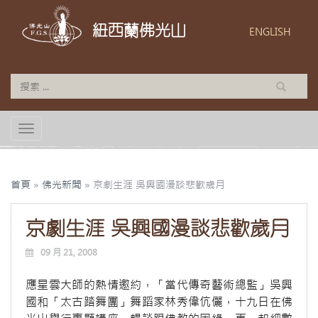
紐西蘭佛光山
ENGLISH
TOGGLE NAVIGATION
首頁
»
佛光新聞
»
京劇生涯 吳興國漫談悲歡歲月
京劇生涯 吳興國漫談悲歡歲月
09 月 21, 2008
應星雲大師的熱情邀約，「當代傳奇藝術總監」吳興
國和「太古踏舞團」舞蹈家林秀偉伉儷，十九日在佛