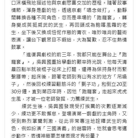
口沫橫飛地描述他與京劇悲喜交加的歷程。隨著故事
情節，渾身是戲的他，透過京劇「唱念做打」，動靜
間轉換各種不同角色，忽而是串場的「跑龍套」，轉
身變成英挺威武的武生，再回頭成為飽嚐風霜的老
生，坐下後又換成忸怩作態的青衣，唯妙唯肖的藝術
表演，讓台下觀眾目不暇給，大為驚歎，忍不住熱情
鼓掌。
「進復興劇校的前三年，我都只能在舞台上『跑
龍套』。」吳興國重拾學戲的艱辛時光說，他每天清
晨四點半就被棍子從床上打醒，還得為保持身材而緊
繫腰帶；起床後，跟著老師到有山有水的地方「吊嗓
子」，然後回校練習翻筋斗的「氈子功」和倒立20至
30分鐘。直到第四年時，因他「跑龍套」走起來虎虎
生風，才被一位老師發掘，力薦練武生。
練武生後，吳興國發現受打挨罵的次數逐漸減
少，練功更不敢懈怠。登場演第一齣戲的主角時，又
受到熱烈掌聲刺激，從此非常專注地詮釋武生的角
色，例如扮演「三國演義」的趙雲時，他就會思考邁
步動作、表情神態要怎樣表現才有份量？