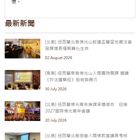
懷。
最新新聞
[北島] 紐西蘭北島佛光山啟建盂蘭盆地藏法會
發願增長福報轉化生命
02 August 2026
[南島] 紐西蘭南島佛光山人間書院開課 導讀
《妙法蓮華經》般若與善巧
30 July 2026
[北島] 紐西蘭佛光青年接旗承擔使命 迎接
2027國際佛光青年會議
20 July 2026
[北島] 紐西蘭北島協會人間佛教宣講員考核