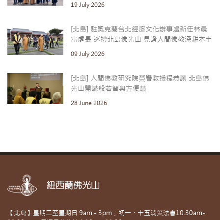
19 July 2026
[北島] 駐奧克蘭台北經濟文化辦事處新任林晨
富處長 巡禮北島佛光山 見證人間佛教深耕本土
09 July 2026
[北島] 人間佛教研究院榮譽教授程恭讓 北島佛
光山開講般若智與方便慧
28 June 2026
紐西蘭佛光山
【北島】星期二至星期日 9am - 3pm；初一、十五消災法會10.30am-