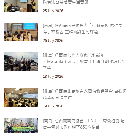
以佛法智慧落實生活實踐
25 July 2026
[南島] 紐西蘭南島佛光人「生命永恆 佛性長
存」茶話會 正確面對生死課題
26 July 2026
[北島] 紐西蘭佛光人參與毛利新年
（Matariki）慶典 與本土社區共劃和諧共生
之槳
18 July 2026
[北島] 紐西蘭北島協會人間佛教講習會 自我超
越成就圓滿生命
19 July 2026
[南島] 紐西蘭南島協會T-EARTH 森众植樹 配
合基督城市政府種下850株樹苗