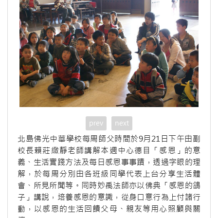
prev
next
北島佛光中華學校每周師父時間於9月21日下午由副
校長賴莊緻靜老師講解本週中心德目「感恩」的意
義、生活實踐方法及每日感恩事事蹟，透過字眼的理
解，於每周分別由各班級同學代表上台分享生活體
會、所見所聞等。同時妙禹法師亦以佛典「感恩的鴿
子」講說，培養感恩的意識，從身口意行為上付諸行
動，以感恩的生活回饋父母、親友等用心照顧與關