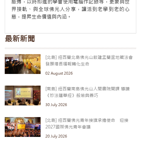
脈搏，以時即進的學會使用電腦作記錄等，更要與世
界接軌、與全球佛光人分享，讓活到老學到老的心
態，提昇生命價值與內涵。
最新新聞
[北島] 紐西蘭北島佛光山啟建盂蘭盆地藏法會
發願增長福報轉化生命
02 August 2026
[南島] 紐西蘭南島佛光山人間書院開課 導讀
《妙法蓮華經》般若與善巧
30 July 2026
[北島] 紐西蘭佛光青年接旗承擔使命 迎接
2027國際佛光青年會議
20 July 2026