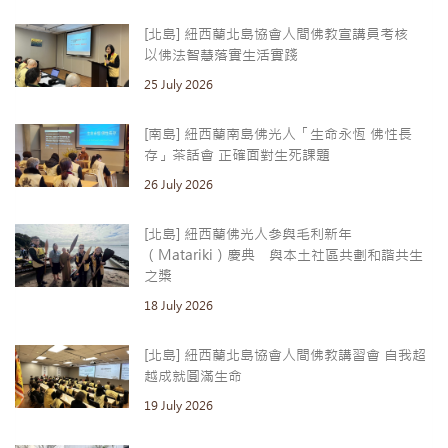
[北島] 紐西蘭北島協會人間佛教宣講員考核
以佛法智慧落實生活實踐
25 July 2026
[南島] 紐西蘭南島佛光人「生命永恆 佛性長
存」茶話會 正確面對生死課題
26 July 2026
[北島] 紐西蘭佛光人參與毛利新年
（Matariki）慶典 與本土社區共劃和諧共生
之槳
18 July 2026
[北島] 紐西蘭北島協會人間佛教講習會 自我超
越成就圓滿生命
19 July 2026