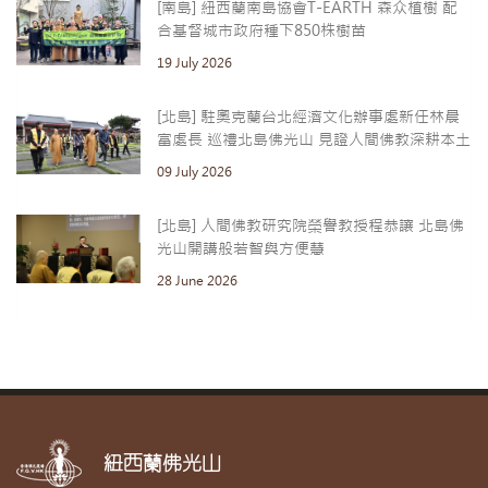
[南島] 紐西蘭南島協會T-EARTH 森众植樹 配
合基督城市政府種下850株樹苗
19 July 2026
[北島] 駐奧克蘭台北經濟文化辦事處新任林晨
富處長 巡禮北島佛光山 見證人間佛教深耕本土
09 July 2026
[北島] 人間佛教研究院榮譽教授程恭讓 北島佛
光山開講般若智與方便慧
28 June 2026
紐西蘭佛光山