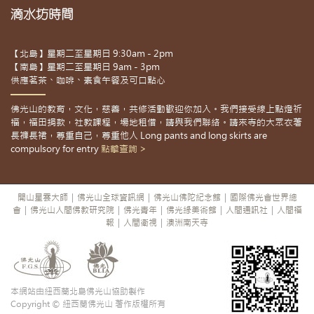
滴水坊時間
【北島】星期二至星期日 9:30am - 2pm
【南島】星期二至星期日 9am - 3pm
供應茗茶、咖啡、素食午餐及可口點心
佛光山的教育，文化，慈善，共修活動歡迎你加入。我們接受線上點燈祈
福，福田捐款，社教課程，場地租借，請與我們聯絡。請來寺的大眾衣著
長褲長裙，尊重自己，尊重他人 Long pants and long skirts are
compulsory for entry
點擊查詢 >
開山星雲大師
|
佛光山全球資訊網
|
佛光山佛陀紀念館
|
國際佛光會世界總
會
|
佛光山人間佛教研究院
|
佛光青年
|
佛光緣美術館
|
人間通訊社
|
人間福
報
|
人間衛視
|
澳洲南天寺
本網站由紐西蘭北島佛光山協助製作
Copyright © 紐西蘭佛光山 著作版權所有