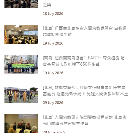
之槳
18 July 2026
[北島] 紐西蘭北島協會人間佛教講習會 自我超
越成就圓滿生命
19 July 2026
[南島] 紐西蘭南島協會T-EARTH 森众植樹 配
合基督城市政府種下850株樹苗
19 July 2026
[北島] 駐奧克蘭台北經濟文化辦事處新任林晨
富處長 巡禮北島佛光山 見證人間佛教深耕本土
09 July 2026
[北島] 人間佛教研究院榮譽教授程恭讓 北島佛
光山開講般若智與方便慧
28 June 2026