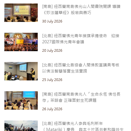
[南島] 紐西蘭南島佛光山人間書院開課 導讀
《妙法蓮華經》般若與善巧
30 July 2026
[北島] 紐西蘭佛光青年接旗承擔使命 迎接
2027國際佛光青年會議
20 July 2026
[北島] 紐西蘭北島協會人間佛教宣講員考核
以佛法智慧落實生活實踐
25 July 2026
[南島] 紐西蘭南島佛光人「生命永恆 佛性長
存」茶話會 正確面對生死課題
26 July 2026
[北島] 紐西蘭佛光人參與毛利新年
（Matariki）慶典 與本土社區共劃和諧共生