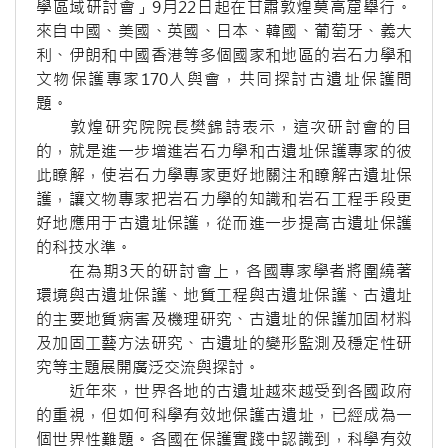
學區域研討會」9月22日起在甘肅敦煌莫高窟舉行。
來自中國、美國、英國、日本、韓國、葡萄牙、義大
利、伊朗和中國香港等多個國家和地區的岩石力學和
文物保護專家170人與會，共同探討古遺址保護問
題。
敦煌研究院院長樊錦詩表示，這次研討會的目
的，就是進一步增進岩石力學和古遺址保護專家的彼
此瞭解，使岩石力學專家更好地關注和瞭解古遺址保
護，讓文物專家把岩石力學的知識和岩石工程手段更
好地應用于古遺址保護，從而進一步提高古遺址保護
的科技水準。
在為期3天的研討會上，各國專家學者將圍繞著
環境與古遺址保護、地質工程與古遺址保護、古遺址
的主要地質病害及機理研究、古遺址的保護加固材料
及加固工藝方法研究、古遺址的變形監測及穩定性研
究等主題展開廣泛交流與探討。
近年來，世界各地的古遺址越來越受到各國政府
的重視，但如何科學有效地保護古遺址，已經成為一
個世界性難題。各國在保護實踐中認識到，科學有效