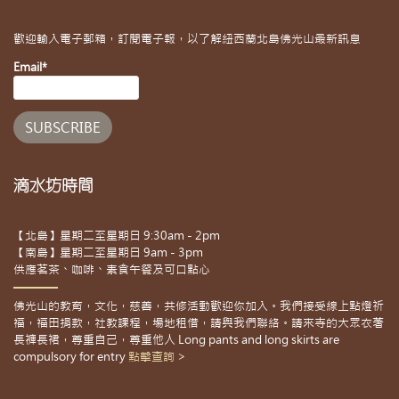
歡迎輸入電子郵箱，訂閱電子報，以了解紐西蘭北島佛光山最新訊息
Email*
滴水坊時間
【北島】星期二至星期日 9:30am - 2pm
【南島】星期二至星期日 9am - 3pm
供應茗茶、咖啡、素食午餐及可口點心
佛光山的教育，文化，慈善，共修活動歡迎你加入。我們接受線上點燈祈
福，福田捐款，社教課程，場地租借，請與我們聯絡。請來寺的大眾衣著
長褲長裙，尊重自己，尊重他人 Long pants and long skirts are
compulsory for entry
點擊查詢 >