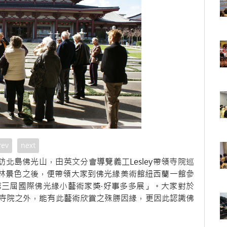
rev
next
月1日參訪北島佛光山，由英文分會導覽義工Lesley帶領寺院巡
園叢林景色之後，便帶領大家到佛光緣美術館紐西蘭一館參
三屆國際佛光緣小藝術家獎‧好事多多展」。大家對於
寺院之外，能有此藝術欣賞之殊勝因緣，更因此認識佛