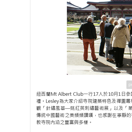
p
紐西蘭Mt Albert Club一行17人於10
禮。Lesley為大家介紹寺院建築特色及禪
觀「針繡風華—姚紅英刺繡藝術展」以及「第
傳統中國藝術之美頻頻讚嘆，也感謝在寧靜的
教寺院內涵之豐富與多樣。