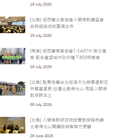
18 July 2026
[北島] 紐西蘭北島協會人間佛教講習會
自我超越成就圓滿生命
19 July 2026
[南島] 紐西蘭南島協會T-EARTH 森众植
樹 配合基督城市政府種下850株樹苗
19 July 2026
[北島] 駐奧克蘭台北經濟文化辦事處新任
林晨富處長 巡禮北島佛光山 見證人間佛
教深耕本土
09 July 2026
[北島] 人間佛教研究院榮譽教授程恭讓
北島佛光山開講般若智與方便慧
28 June 2026