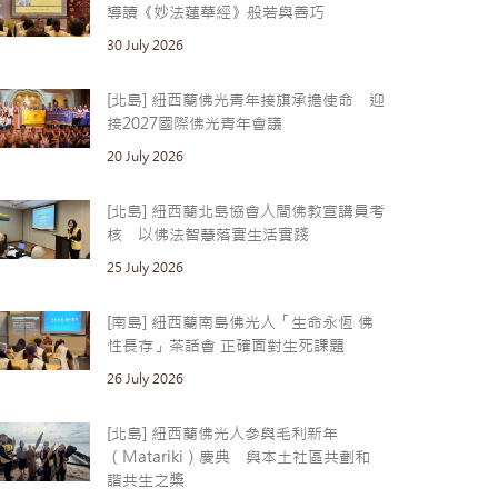
導讀《妙法蓮華經》般若與善巧
30 July 2026
[北島] 紐西蘭佛光青年接旗承擔使命 迎
接2027國際佛光青年會議
20 July 2026
[北島] 紐西蘭北島協會人間佛教宣講員考
核 以佛法智慧落實生活實踐
25 July 2026
[南島] 紐西蘭南島佛光人「生命永恆 佛
性長存」茶話會 正確面對生死課題
26 July 2026
[北島] 紐西蘭佛光人參與毛利新年
（Matariki）慶典 與本土社區共劃和
諧共生之槳