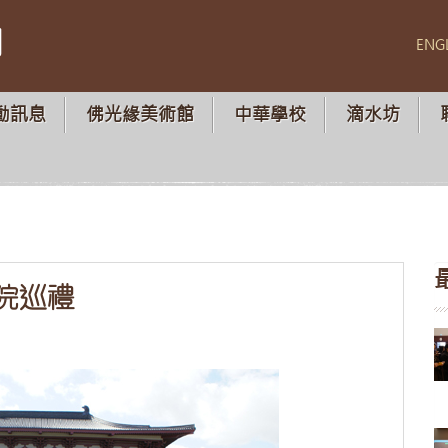
山
ENG
動訊息
佛光緣美術館
中華學校
滴水坊
院巡禮