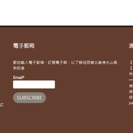
電子郵箱
歡迎輸入電子郵箱，訂閱電子報，以了解紐西蘭北島佛光山最
【
新訊息
【
供
Email*
佛
線
絡
pa
NZ