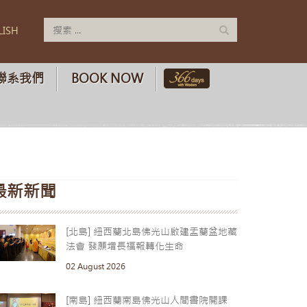
LISH
聯系我們
BOOK NOW
最新新聞
[北島] 紐西蘭北島佛光山啟建盂蘭盆地藏
法會 發願增長福報轉化生命
02 August 2026
[南島] 紐西蘭南島佛光山人間書院開課