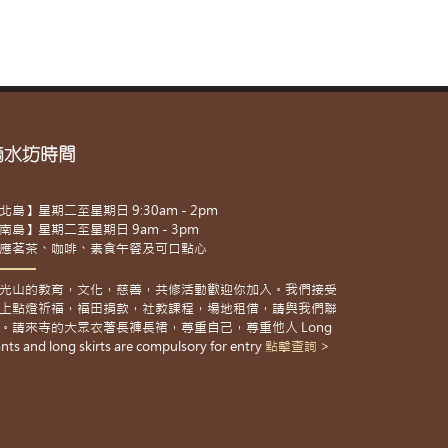
滴水坊時間
北島】星期二至星期日 9:30am - 2pm
南島】星期二至星期日 9am - 3pm
應茗茶、咖啡、素食午餐及可口點心
光山的教育，文化，慈善，共修活動歡迎你加入。我們接受
上點燈祈福，福田捐款，社教課程，場地租借，請與我們聯
。請來寺的大眾衣著長褲長裙，尊重自己，尊重他人 Long
nts and long skirts are compulsory for entry
點擊查詢 >