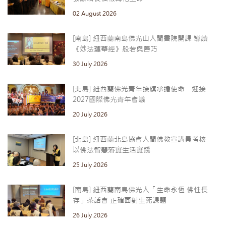
02 August 2026
[南島] 紐西蘭南島佛光山人間書院開課 導讀
《妙法蓮華經》般若與善巧
30 July 2026
[北島] 紐西蘭佛光青年接旗承擔使命 迎接
2027國際佛光青年會議
20 July 2026
[北島] 紐西蘭北島協會人間佛教宣講員考核
以佛法智慧落實生活實踐
25 July 2026
[南島] 紐西蘭南島佛光人「生命永恆 佛性長
存」茶話會 正確面對生死課題
26 July 2026