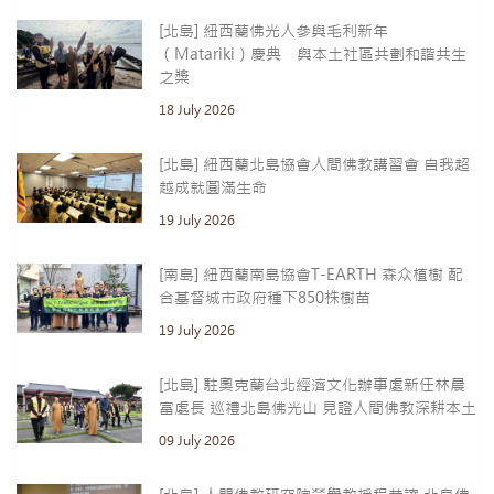
[北島] 紐西蘭佛光人參與毛利新年
（Matariki）慶典 與本土社區共劃和諧共生
之槳
18 July 2026
[北島] 紐西蘭北島協會人間佛教講習會 自我超
越成就圓滿生命
19 July 2026
[南島] 紐西蘭南島協會T-EARTH 森众植樹 配
合基督城市政府種下850株樹苗
19 July 2026
[北島] 駐奧克蘭台北經濟文化辦事處新任林晨
富處長 巡禮北島佛光山 見證人間佛教深耕本土
09 July 2026