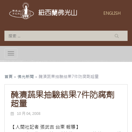
紐西蘭佛光山
ENGLISH
TOGGLE NAVIGATION
首頁
»
佛光新聞
»
醃漬蔬果抽驗結果7件防腐劑超量
醃漬蔬果抽驗結果7件防腐劑
超量
10 月 04, 2008
【人間社記者 張武吉 台東 報導】