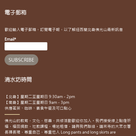
電子郵箱
歡迎輸入電子郵箱，訂閱電子報，以了解紐西蘭北島佛光山最新訊息
Email*
滴水坊時間
【北島】星期二至星期日 9:30am - 2pm
【南島】星期二至星期日 9am - 3pm
供應茗茶、咖啡、素食午餐及可口點心
佛光山的教育，文化，慈善，共修活動歡迎你加入。我們接受線上點燈祈
福，福田捐款，社教課程，場地租借，請與我們聯絡。請來寺的大眾衣著
長褲長裙，尊重自己，尊重他人 Long pants and long skirts are