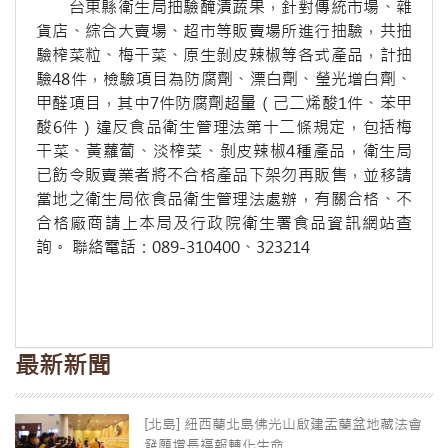
台東縣衛生局抽驗醃漬蔬果，針對傳統市場、雜
貨店、綜合大賣場、超市等販賣場所進行抽驗，共抽
驗榨菜粒、梅干菜、原生剝皮辣椒等各式產品，計抽
驗48件，檢驗項目為防腐劑、漂白劑、瑩光增白劑、
甲醛項目，其中7件防腐劑超量（己二烯酸1件、苯甲
酸6件）違反食品衛生管理法第十二條規定，包括梅
干菜、黃蘿蔔、淡榨菜、剝皮辣椒4種產品，衛生局
已飭令販賣業者將不合格產品下架勿再販售，並移請
當地之衛生局依食品衛生管理法處辦，有關合格、不
合格廠商請上本局及行政院衛生署食品資訊網站查
詢。 聯絡電話：089-310400、323214
最新新聞
[北島] 紐西蘭北島佛光山啟建盂蘭盆地藏法會
發願增長福報轉化生命