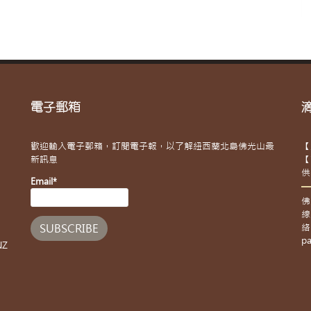
電子郵箱
歡迎輸入電子郵箱，訂閱電子報，以了解紐西蘭北島佛光山最
【
新訊息
【
供
Email*
佛
線
絡
pa
NZ