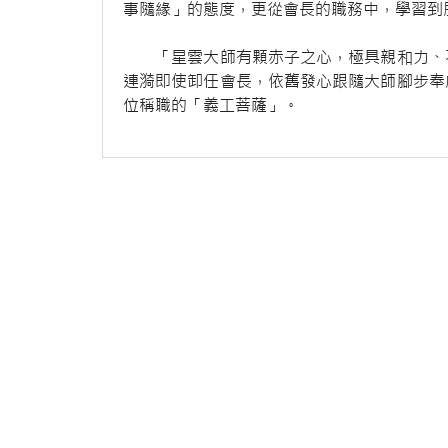
事隨緣」的態度，更從會長的職務中，學習到
「星雲大師有顆赤子之心，極具親和力、不
連漪即使卸任會長，依舊發心跟隨大師腳步奉
位稱職的「義工菩薩」。