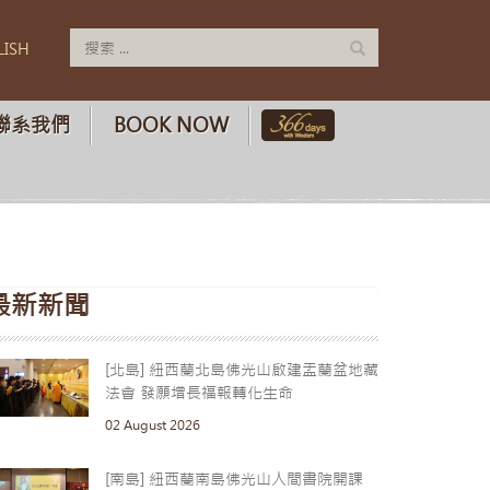
LISH
聯系我們
BOOK NOW
最新新聞
[北島] 紐西蘭北島佛光山啟建盂蘭盆地藏
法會 發願增長福報轉化生命
02 August 2026
[南島] 紐西蘭南島佛光山人間書院開課