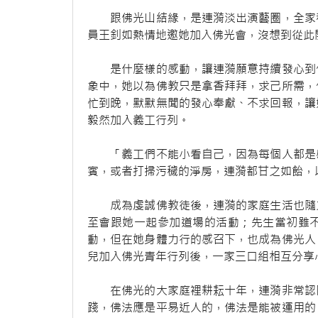
跟佛光山結緣，是連漪淡出演藝圈，全家移
員王釗如熱情地邀她加入佛光會，沒想到從此
是什麼樣的感動，讓連漪願意持續發心到佛
象中，她以為佛教只是拿香拜拜，求己所需，
忙到晚，默默無聞的發心奉獻、不求回報，讓
毅然加入義工行列。
「義工們不能小看自己，因為每個人都是感
賓，或者打掃污穢的淨房，連漪都甘之如飴，
成為虔誠佛教徒後，連漪的家庭生活也隨之
至會跟她一起參加道場的活動；先生當初雖
動，但在她身體力行的感召下，也成為佛光人
兒加入佛光青年行列後，一家三口組相互分享
在佛光的大家庭裡耕耘十年，連漪非常認同
踐，佛法應是平易近人的，佛法是能被運用的