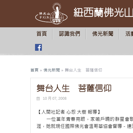
紐西蘭佛光
首頁
認識我們
佛光新聞
活
首頁
»
佛光新聞
»
舞台人生 菩薩信仰
舞台人生 菩薩信仰
10 月 07, 2008
【人間社記者 心恕 大樹 報導】
一位當年青春亮眼，家喻戶曉的群星會歌
涯，她就現任國際佛光會溫哥華協會督導－連