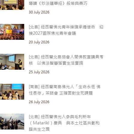
導讀《妙法蓮華經》般若與善巧
30 July 2026
[北島] 紐西蘭佛光青年接旗承擔使命 迎
接2027國際佛光青年會議
20 July 2026
[北島] 紐西蘭北島協會人間佛教宣講員考
核 以佛法智慧落實生活實踐
25 July 2026
[南島] 紐西蘭南島佛光人「生命永恆 佛
性長存」茶話會 正確面對生死課題
26 July 2026
[北島] 紐西蘭佛光人參與毛利新年
（Matariki）慶典 與本土社區共劃和
諧共生之槳