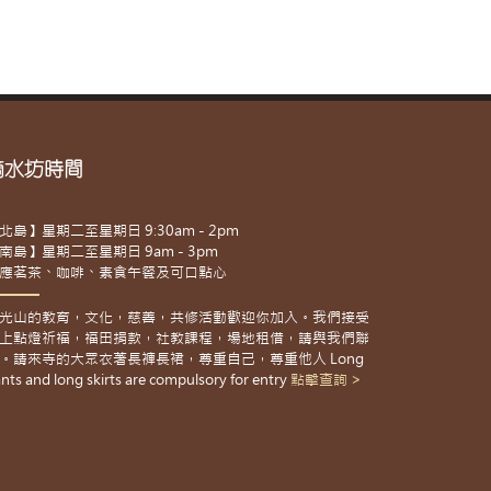
滴水坊時間
北島】星期二至星期日 9:30am - 2pm
南島】星期二至星期日 9am - 3pm
應茗茶、咖啡、素食午餐及可口點心
光山的教育，文化，慈善，共修活動歡迎你加入。我們接受
上點燈祈福，福田捐款，社教課程，場地租借，請與我們聯
。請來寺的大眾衣著長褲長裙，尊重自己，尊重他人 Long
nts and long skirts are compulsory for entry
點擊查詢 >