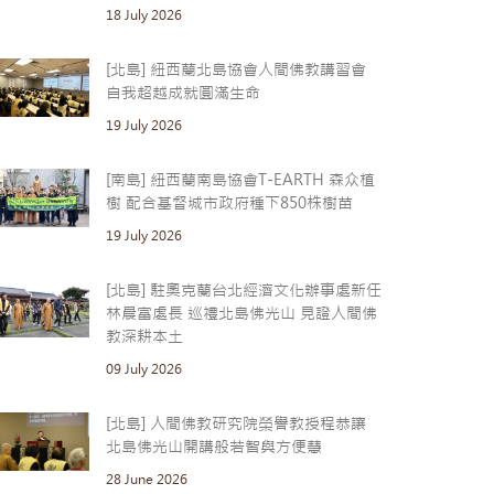
18 July 2026
[北島] 紐西蘭北島協會人間佛教講習會
自我超越成就圓滿生命
19 July 2026
[南島] 紐西蘭南島協會T-EARTH 森众植
樹 配合基督城市政府種下850株樹苗
19 July 2026
[北島] 駐奧克蘭台北經濟文化辦事處新任
林晨富處長 巡禮北島佛光山 見證人間佛
教深耕本土
09 July 2026
[北島] 人間佛教研究院榮譽教授程恭讓
北島佛光山開講般若智與方便慧
28 June 2026