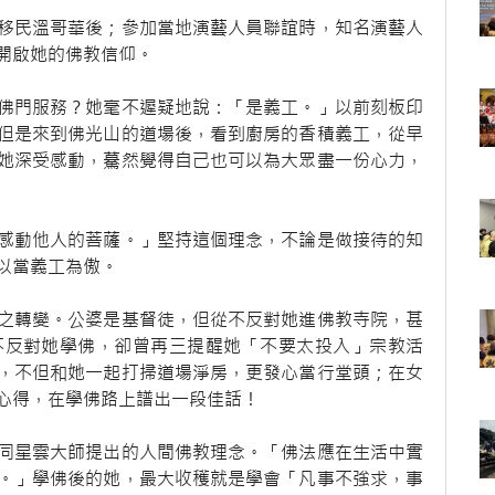
民溫哥華後；參加當地演藝人員聯誼時，知名演藝人
開啟她的佛教信仰。
門服務？她毫不遲疑地說：「是義工。」以前刻板印
但是來到佛光山的道場後，看到廚房的香積義工，從早
她深受感動，驀然覺得自己也可以為大眾盡一份心力，
動他人的菩薩。」堅持這個理念，不論是做接待的知
以當義工為傲。
轉變。公婆是基督徒，但從不反對她進佛教寺院，甚
不反對她學佛，卻曾再三提醒她「不要太投入」宗教活
，不但和她一起打掃道場淨房，更發心當行堂頭；在女
心得，在學佛路上譜出一段佳話！
星雲大師提出的人間佛教理念。「佛法應在生活中實
。」學佛後的她，最大收穫就是學會「凡事不強求，事