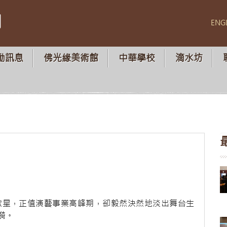
山
ENG
動訊息
佛光緣美術館
中華學校
滴水坊
星，正值演藝事業高峰期，卻毅然決然地淡出舞台生
漪。