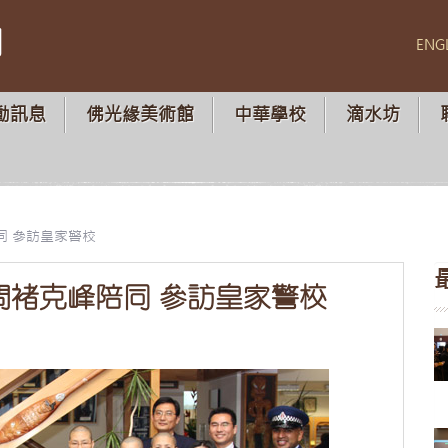
山
ENG
動訊息
佛光緣美術館
中華學校
滴水坊
同 參訪皇家警校
問褚克峰陪同 參訪皇家警校