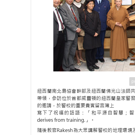
p
紐西蘭南北島協會幹部及紐西蘭佛光山法師共1
帶領，參訪位於首都威靈頓的紐西蘭皇家警察學
的邀請，於警校的重要貴賓留言簿上
寫下了祝福的話語：「和平源自智慧；智慧來自磨練—P
derives from training.」。
隨後教官Rakesh為大眾講解警校的地理環