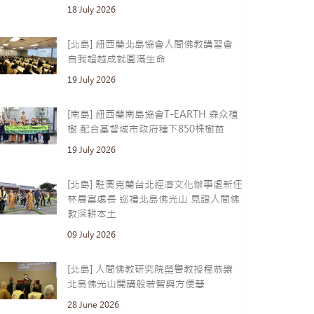
18 July 2026
[北島] 紐西蘭北島協會人間佛教講習會
自我超越成就圓滿生命
19 July 2026
[南島] 紐西蘭南島協會T-EARTH 森众植
樹 配合基督城市政府種下850株樹苗
19 July 2026
[北島] 駐奧克蘭台北經濟文化辦事處新任
林晨富處長 巡禮北島佛光山 見證人間佛
教深耕本土
09 July 2026
[北島] 人間佛教研究院榮譽教授程恭讓
北島佛光山開講般若智與方便慧
28 June 2026