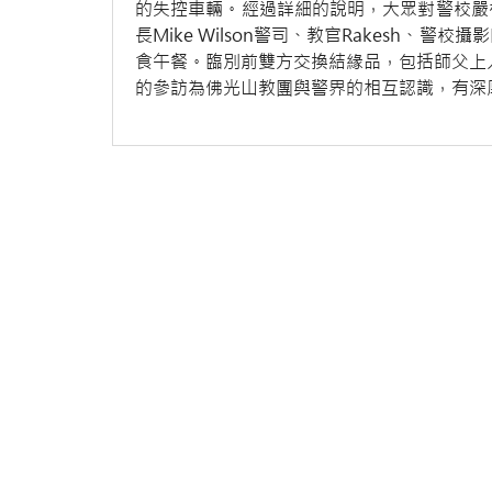
的失控車輛。經過詳細的說明，大眾對警校嚴
長Mike Wilson警司、教官Rakesh
食午餐。臨別前雙方交換結緣品，包括師父上人
的參訪為佛光山教團與警界的相互認識，有深