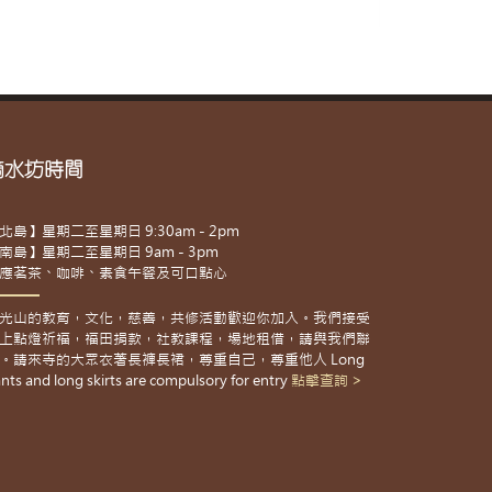
滴水坊時間
北島】星期二至星期日 9:30am - 2pm
南島】星期二至星期日 9am - 3pm
應茗茶、咖啡、素食午餐及可口點心
光山的教育，文化，慈善，共修活動歡迎你加入。我們接受
上點燈祈福，福田捐款，社教課程，場地租借，請與我們聯
。請來寺的大眾衣著長褲長裙，尊重自己，尊重他人 Long
nts and long skirts are compulsory for entry
點擊查詢 >