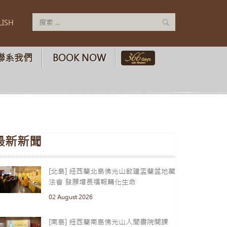
LISH
聯系我們
BOOK NOW
最新新聞
[北島] 紐西蘭北島佛光山啟建盂蘭盆地藏
法會 發願增長福報轉化生命
02 August 2026
[南島] 紐西蘭南島佛光山人間書院開課