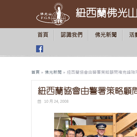
紐西蘭佛光
首頁
認識我們
佛光新聞
活
首頁
»
佛光新聞
»
紐西蘭協會由警署策略顧問褚克峰陪
紐西蘭協會由警署策略顧
10 月 24, 2008