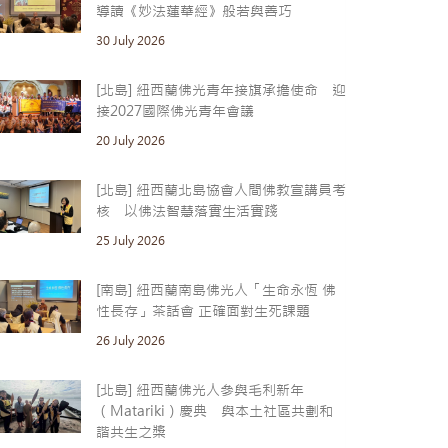
導讀《妙法蓮華經》般若與善巧
30 July 2026
[北島] 紐西蘭佛光青年接旗承擔使命 迎
接2027國際佛光青年會議
20 July 2026
[北島] 紐西蘭北島協會人間佛教宣講員考
核 以佛法智慧落實生活實踐
25 July 2026
[南島] 紐西蘭南島佛光人「生命永恆 佛
性長存」茶話會 正確面對生死課題
26 July 2026
[北島] 紐西蘭佛光人參與毛利新年
（Matariki）慶典 與本土社區共劃和
諧共生之槳