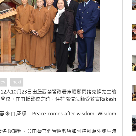
rev
next
2人10月23日由紐西蘭警政署策略顧問褚克峰先生的
校。在甫扺警校之時，住持滿信法師受教官Rakesh
eace comes after wisdom. Wisdom
境及各類課程，並由警官們實際教導如何控制意外發生時