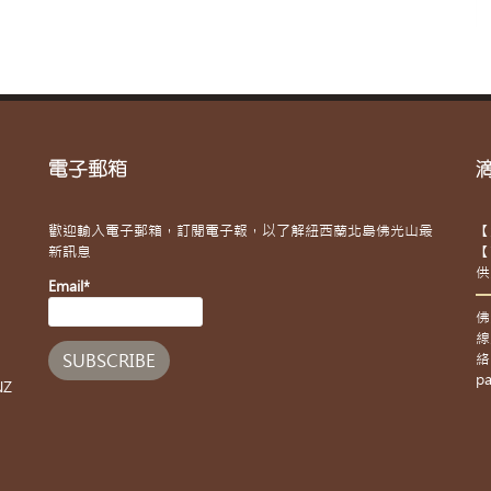
電子郵箱
歡迎輸入電子郵箱，訂閱電子報，以了解紐西蘭北島佛光山最
【
新訊息
【
供
Email*
佛
線
絡
pa
NZ