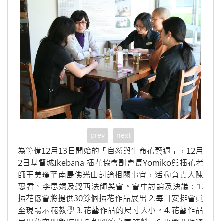
prev
next
為籌備12月13日開始的「自然與生命花藝週」，12月
2日基督城Ikebana 插花協會副會長Yomiko與插花老
師王美瓊至南島佛光山討論相關事宜，活動負責人陳
惠君、李思嫻及覺西法師與會。會中討論及決議：1.
插花協會將提供30餘個插花作品展出 2.每日安排會員
至現場示範教學 3.花藝作品的尺寸大小。4.花藝作品