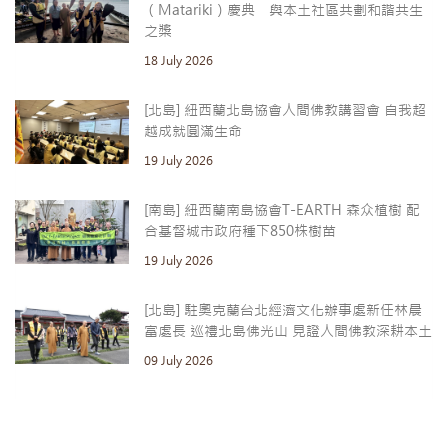
（Matariki）慶典 與本土社區共劃和諧共生
之槳
18 July 2026
[北島] 紐西蘭北島協會人間佛教講習會 自我超
越成就圓滿生命
19 July 2026
[南島] 紐西蘭南島協會T-EARTH 森众植樹 配
合基督城市政府種下850株樹苗
19 July 2026
[北島] 駐奧克蘭台北經濟文化辦事處新任林晨
富處長 巡禮北島佛光山 見證人間佛教深耕本土
09 July 2026