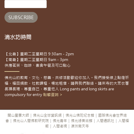
滴水坊時間
【北島】星期二至星期日 9:30am - 2pm
【南島】星期二至星期日 9am - 3pm
供應茗茶、咖啡、素食午餐及可口點心
佛光山的教育，文化，慈善，共修活動歡迎你加入。我們接受線上點燈祈
福，福田捐款，社教課程，場地租借，請與我們聯絡。請來寺的大眾衣著
長褲長裙，尊重自己，尊重他人 Long pants and long skirts are
compulsory for entry
點擊查詢 >
開山星雲大師
|
佛光山全球資訊網
|
佛光山佛陀紀念館
|
國際佛光會世界總
會
|
佛光山人間佛教研究院
|
佛光青年
|
佛光緣美術館
|
人間通訊社
|
人間福
報
|
人間衛視
|
澳洲南天寺