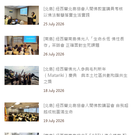
[北島] 紐西蘭北島協會人間佛教宣講員考核
以佛法智慧落實生活實踐
25 July 2026
[南島] 紐西蘭南島佛光人「生命永恆 佛性長
存」茶話會 正確面對生死課題
26 July 2026
[北島] 紐西蘭佛光人參與毛利新年
（Matariki）慶典 與本土社區共劃和諧共生
之槳
18 July 2026
[北島] 紐西蘭北島協會人間佛教講習會 自我超
越成就圓滿生命
19 July 2026