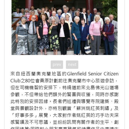
prev
next
來自紐西蘭奧克蘭地區的Glenfield Senior Citizen
Club之80位會員原計劃前往奧克蘭市中心旅遊參訪，
但在司機機智的安排下，特繞道前來北島佛光山道場
參觀，不但帶給他們額外的驚喜與收獲，同時亦感謝
此特別的安排因緣。長者們巡禮與導覽寺院建築、殿
堂與景觀設計外，亦特別觀賞「蘇洲姚紅英刺繡」及
「好事多多」展覽，大家對作者姚紅英的巧手功夫深
感驚嘆及不可思議，並紛紛訊問有關作者的生平、創
作因緣等;同時對小朋友童真稚氣的繪畫作品中表達生