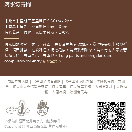
滴水坊時間
【北島】星期二至星期日 9:30am - 2pm
【南島】星期二至星期日 9am - 3pm
供應茗茶、咖啡、素食午餐及可口點心
佛光山的教育，文化，慈善，共修活動歡迎你加入。我們接受線上點燈祈
福，福田捐款，社教課程，場地租借，請與我們聯絡。請來寺的大眾衣著
長褲長裙，尊重自己，尊重他人 Long pants and long skirts are
compulsory for entry
點擊查詢 >
開山星雲大師
|
佛光山全球資訊網
|
佛光山佛陀紀念館
|
國際佛光會世界總
會
|
佛光山人間佛教研究院
|
佛光青年
|
佛光緣美術館
|
人間通訊社
|
人間福
報
|
人間衛視
|
澳洲南天寺
本網站由紐西蘭北島佛光山協助製作
Copyright © 紐西蘭佛光山 著作版權所有