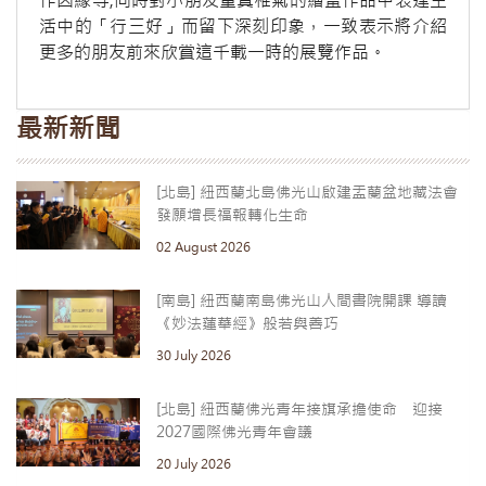
活中的「行三好」而留下深刻印象，一致表示將介紹
更多的朋友前來欣賞這千載一時的展覽作品。
最新新聞
[北島] 紐西蘭北島佛光山啟建盂蘭盆地藏法會
發願增長福報轉化生命
02 August 2026
[南島] 紐西蘭南島佛光山人間書院開課 導讀
《妙法蓮華經》般若與善巧
30 July 2026
[北島] 紐西蘭佛光青年接旗承擔使命 迎接
2027國際佛光青年會議
20 July 2026