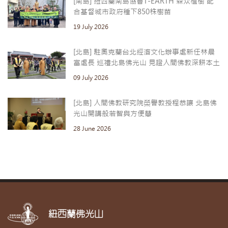
[南島] 紐西蘭南島協會T-EARTH 森众植樹 配
合基督城市政府種下850株樹苗
19 July 2026
[北島] 駐奧克蘭台北經濟文化辦事處新任林晨
富處長 巡禮北島佛光山 見證人間佛教深耕本土
09 July 2026
[北島] 人間佛教研究院榮譽教授程恭讓 北島佛
光山開講般若智與方便慧
28 June 2026
紐西蘭佛光山