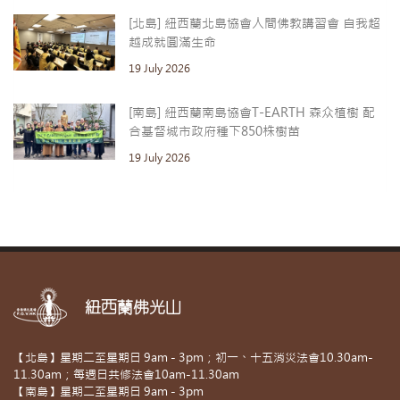
[北島] 紐西蘭北島協會人間佛教講習會 自我超
越成就圓滿生命
19 July 2026
[南島] 紐西蘭南島協會T-EARTH 森众植樹 配
合基督城市政府種下850株樹苗
19 July 2026
紐西蘭佛光山
【北島】星期二至星期日 9am - 3pm；初一、十五消災法會10.30am-
11.30am；每週日共修法會10am-11.30am
【南島】星期二至星期日 9am - 3pm