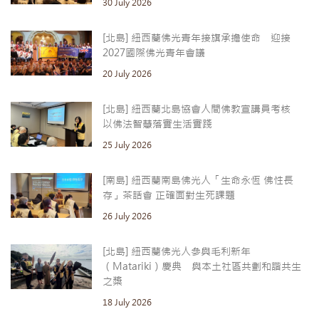
30 July 2026
[北島] 紐西蘭佛光青年接旗承擔使命 迎接
2027國際佛光青年會議
20 July 2026
[北島] 紐西蘭北島協會人間佛教宣講員考核
以佛法智慧落實生活實踐
25 July 2026
[南島] 紐西蘭南島佛光人「生命永恆 佛性長
存」茶話會 正確面對生死課題
26 July 2026
[北島] 紐西蘭佛光人參與毛利新年
（Matariki）慶典 與本土社區共劃和諧共生
之槳
18 July 2026