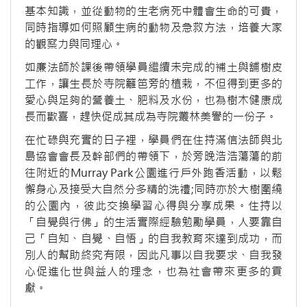
基本知識，並從動物的生老病死中體會生命的可貴，
同時指導如何照顧生病的動物及急救方法，培養大家
的觀察力與同理心。
如廉法師於課後帶領學員繼續未完成的補土與舖樹皮
工作，讓生長於寺院籬笆旁的植栽，不但得到更多的
愛心與足夠的營養土、肥料及水份，也為樹木健康成
長而歡喜，趕快促成其成為寺院叢林美譽的一份子。
在忙碌與充實的日子裡，學員們在住持滿信法師與北
島協會會長及幹部們的帶領下，於旁晚浩浩蕩蕩的前
往附近的Murray Park公園進行戶外跑香活動，以鬆
懈身心及接受大自然分多精的洗禮;同時亦於大樹圍繞
的公園內，彼此交換學習心得與分享成果。住持以
「自覺與行佛」的生活實際經驗勉勵學員，人要靠自
己「自知、自覺、自悟」的自我教育來達到成功，而
別人的幫助終究有限，因此凡事以自我要求、自我發
心促進化世與益人的理念，也為社會帶來更多的貢
獻。