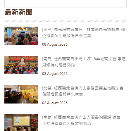
最新新聞
[南島] 佛光緣美術館紐二館本地風光攝影展 38
位攝影師用鏡頭看自然之美
08 August 2026
[南島] 紐西蘭南島佛光山2026年地藏法會 孝道
月修持功德總回向
08 August 2026
[北島] 紐西蘭北島佛光山啟建盂蘭盆地藏法會
發願增長福報轉化生命
02 August 2026
[南島] 紐西蘭南島佛光山人間書院開課 導讀
《妙法蓮華經》般若與善巧