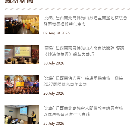
最新新聞
[北島] 紐西蘭北島佛光山啟建盂蘭盆地藏法會
發願增長福報轉化生命
02 August 2026
[南島] 紐西蘭南島佛光山人間書院開課 導讀
《妙法蓮華經》般若與善巧
30 July 2026
[北島] 紐西蘭佛光青年接旗承擔使命 迎接
2027國際佛光青年會議
20 July 2026
[北島] 紐西蘭北島協會人間佛教宣講員考核
以佛法智慧落實生活實踐
25 July 2026