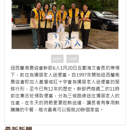
prev
next
紐西蘭南島協會幹部6人1月20日在鄭海文會長的帶領
下，前往為獨居老人送便當。自1997年開始紐西蘭南
島協會即加入基督城紅十字會為獨居老人送便當的服
務行列，至今已有12年的歷史。幹部們每週二的11時
前往集合地領取便當，分為三條路線送往獨居老人的
住處，在冬天的時節更要趁熱送達，讓長者有享用熱
騰騰的午餐，每次最高可以服務20餘個家庭。