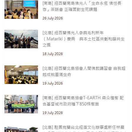
[南島] 紐西蘭南島佛光人「生命永恆 佛性長
存」茶話會 正確面對生死課題
26 July 2026
[北島] 紐西蘭佛光人參與毛利新年
（Matariki）慶典 與本土社區共劃和諧共生
之槳
18 July 2026
[北島] 紐西蘭北島協會人間佛教講習會 自我超
越成就圓滿生命
19 July 2026
[南島] 紐西蘭南島協會T-EARTH 森众植樹 配
合基督城市政府種下850株樹苗
19 July 2026
[北島] 駐奧克蘭台北經濟文化辦事處新任林晨