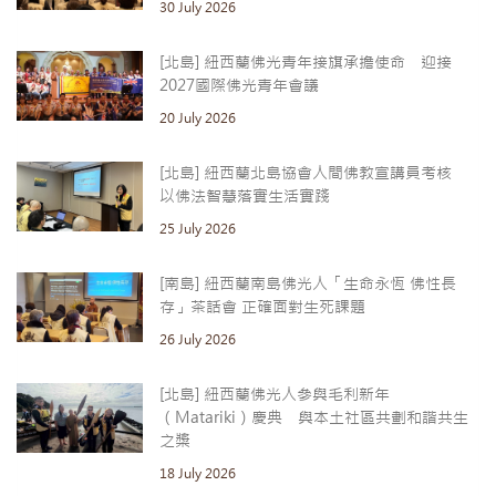
30 July 2026
[北島] 紐西蘭佛光青年接旗承擔使命 迎接
2027國際佛光青年會議
20 July 2026
[北島] 紐西蘭北島協會人間佛教宣講員考核
以佛法智慧落實生活實踐
25 July 2026
[南島] 紐西蘭南島佛光人「生命永恆 佛性長
存」茶話會 正確面對生死課題
26 July 2026
[北島] 紐西蘭佛光人參與毛利新年
（Matariki）慶典 與本土社區共劃和諧共生
之槳
18 July 2026