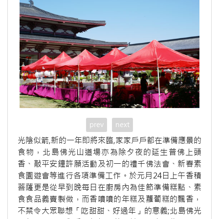
prev
next
光陰似箭,新的一年即將來臨,家家戶戶都在準備應景的
食物，北島佛光山道場亦為除夕夜的延生普佛上頭
香、敲平安鐘許願活動及初一的禮千佛法會、新春素
食園遊會等進行各項準備工作。於元月24日上午香積
菩薩更是從早到晚每日在廚房內為佳節準備糕點、素
食食品義賣製做，而香噴噴的年糕及蘿蔔糕的飄香，
不禁令大眾聯想「吃甜甜、好過年」的意義;北島佛光