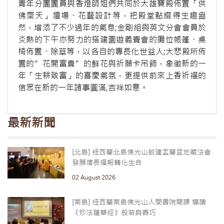
青年分團團員與香燈師姐們共同於大雄寶殿佈置「供
佛齋天」壇場、花藝設計等，把殿堂點綴得生趣盎
然，增添了不少過年的氣息;金剛組與英文分會會員於
炎熱的下午亦努力的搭建園遊義賣會的攤位帳篷、桌
椅佈置、除草等，以各自的專長化世益人;大悲殿所佈
置的”花開富貴”的鮮花與祈願卡吊飾，象徵新的一
年「生耕致富」的喜慶氣氛，更提供前來上香祈福的
信眾在新的一年諸事圓滿,吉祥如意。
最新新聞
[北島] 紐西蘭北島佛光山啟建盂蘭盆地藏法會
發願增長福報轉化生命
02 August 2026
[南島] 紐西蘭南島佛光山人間書院開課 導讀
《妙法蓮華經》般若與善巧