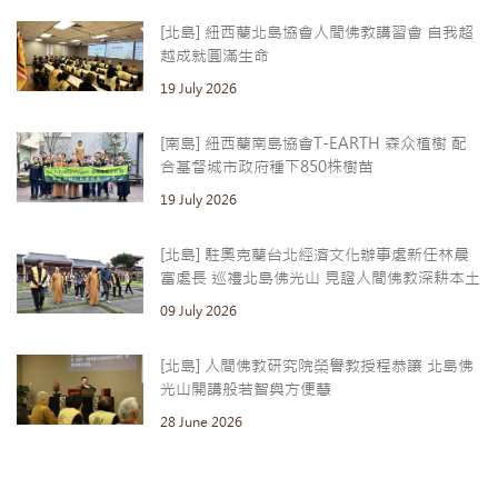
[北島] 紐西蘭北島協會人間佛教講習會 自我超
越成就圓滿生命
19 July 2026
[南島] 紐西蘭南島協會T-EARTH 森众植樹 配
合基督城市政府種下850株樹苗
19 July 2026
[北島] 駐奧克蘭台北經濟文化辦事處新任林晨
富處長 巡禮北島佛光山 見證人間佛教深耕本土
09 July 2026
[北島] 人間佛教研究院榮譽教授程恭讓 北島佛
光山開講般若智與方便慧
28 June 2026