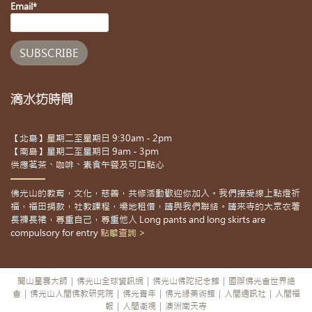
Email*
滴水坊時間
【北島】星期二至星期日 9:30am - 2pm
【南島】星期二至星期日 9am - 3pm
供應茗茶、咖啡、素食午餐及可口點心
佛光山的教育，文化，慈善，共修活動歡迎你加入。我們接受線上點燈祈
福，福田捐款，社教課程，場地租借，請與我們聯絡。請來寺的大眾衣著
長褲長裙，尊重自己，尊重他人 Long pants and long skirts are
compulsory for entry
點擊查詢 >
開山星雲大師
|
佛光山全球資訊網
|
佛光山佛陀紀念館
|
國際佛光會世界總
會
|
佛光山人間佛教研究院
|
佛光青年
|
佛光緣美術館
|
人間通訊社
|
人間福
報
|
人間衛視
|
澳洲南天寺