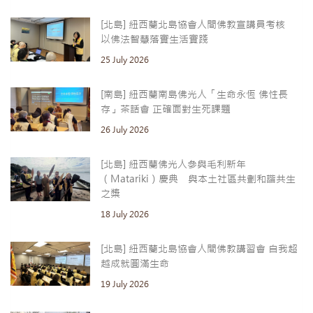
[北島] 紐西蘭北島協會人間佛教宣講員考核
以佛法智慧落實生活實踐
25 July 2026
[南島] 紐西蘭南島佛光人「生命永恆 佛性長
存」茶話會 正確面對生死課題
26 July 2026
[北島] 紐西蘭佛光人參與毛利新年
（Matariki）慶典 與本土社區共劃和諧共生
之槳
18 July 2026
[北島] 紐西蘭北島協會人間佛教講習會 自我超
越成就圓滿生命
19 July 2026