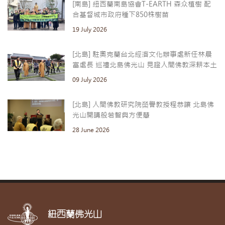
[南島] 紐西蘭南島協會T-EARTH 森众植樹 配
合基督城市政府種下850株樹苗
19 July 2026
[北島] 駐奧克蘭台北經濟文化辦事處新任林晨
富處長 巡禮北島佛光山 見證人間佛教深耕本土
09 July 2026
[北島] 人間佛教研究院榮譽教授程恭讓 北島佛
光山開講般若智與方便慧
28 June 2026
紐西蘭佛光山