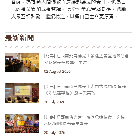
菩薩，為推動人間佛教而肩護起護法的責任，也為自
己的道業累加成道資糧，此份恒常心實屬難得，勉勵
大眾互相鼓勵，繼續精進，以讓自己生命更厚實。
最新新聞
[北島] 紐西蘭北島佛光山啟建盂蘭盆地藏法會
發願增長福報轉化生命
02 August 2026
[南島] 紐西蘭南島佛光山人間書院開課 導讀
《妙法蓮華經》般若與善巧
30 July 2026
[北島] 紐西蘭佛光青年接旗承擔使命 迎接
2027國際佛光青年會議
20 July 2026