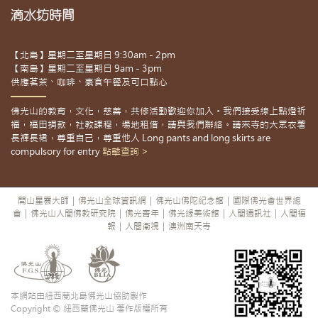
滴水坊時間
【北島】星期二至星期日 9:30am - 2pm
【南島】星期二至星期日 9am - 3pm
供應茗茶、咖啡、素食午餐及可口點心
佛光山的教育，文化，慈善，共修活動歡迎你加入。我們接受線上點燈祈
福，福田捐款，社教課程，場地租借，請與我們聯絡。請來寺的大眾衣著
長褲長裙，尊重自己，尊重他人 Long pants and long skirts are
compulsory for entry
點擊查詢 >
開山星雲大師
|
佛光山全球資訊網
|
佛光山佛陀紀念館
|
國際佛光會世界總
會
|
佛光山人間佛教研究院
|
佛光青年
|
佛光緣美術館
|
人間通訊社
|
人間福
報
|
人間衛視
|
澳洲南天寺
本網站由紐西蘭北島佛光山協助製作
Copyright © 紐西蘭佛光山 著作版權所有