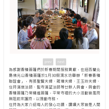
prev
next
為感謝香積菩薩們於新春期間服務貢獻，在紐西蘭北
島佛光山香積菩薩於1月30假滴水坊舉辦「新春香積
聯誼會」，有張聖賢夫婦、蔣璋夫婦、王玉玲夫婦、
住持滿信法師、監寺滿望法師等廿餘人與會。與會的
香積菩薩乃常精進菩薩，平常寺裡的大小活動皆風雨
無阻前來護持，以推動寺務。
住持為大家介紹每人的發心功蹟，讚嘆大眾皆是人間