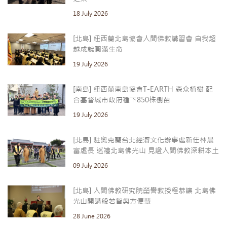
18 July 2026
[北島] 紐西蘭北島協會人間佛教講習會 自我超
越成就圓滿生命
19 July 2026
[南島] 紐西蘭南島協會T-EARTH 森众植樹 配
合基督城市政府種下850株樹苗
19 July 2026
[北島] 駐奧克蘭台北經濟文化辦事處新任林晨
富處長 巡禮北島佛光山 見證人間佛教深耕本土
09 July 2026
[北島] 人間佛教研究院榮譽教授程恭讓 北島佛
光山開講般若智與方便慧
28 June 2026