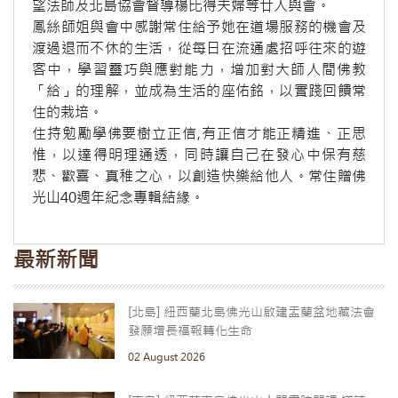
望法師及北島協會督導楊比得夫婦等廿人與會。
鳳絲師姐與會中感謝常住給予她在道場服務的機會及
渡過退而不休的生活，從每日在流通處招呼往來的遊
客中，學習靈巧與應對能力，增加對大師人間佛教
「給」的理解，並成為生活的座佑銘，以實踐回饋常
住的栽培。
住持勉勵學佛要樹立正信,有正信才能正精進、正思
惟，以達得明理通透，同時讓自己在發心中保有慈
悲、歡喜、真稚之心，以創造快樂給他人。常住贈佛
光山40週年紀念專輯結緣。
最新新聞
[北島] 紐西蘭北島佛光山啟建盂蘭盆地藏法會
發願增長福報轉化生命
02 August 2026