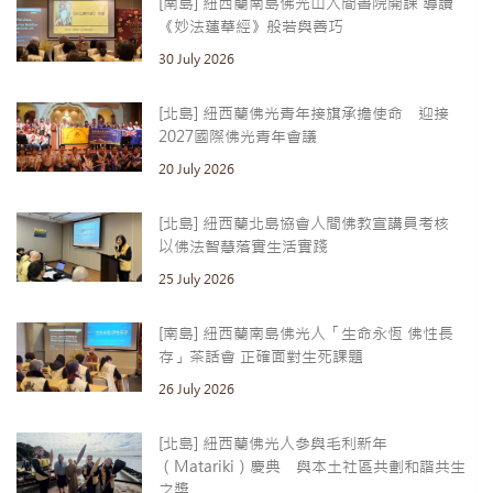
[南島] 紐西蘭南島佛光山人間書院開課 導讀
《妙法蓮華經》般若與善巧
30 July 2026
[北島] 紐西蘭佛光青年接旗承擔使命 迎接
2027國際佛光青年會議
20 July 2026
[北島] 紐西蘭北島協會人間佛教宣講員考核
以佛法智慧落實生活實踐
25 July 2026
[南島] 紐西蘭南島佛光人「生命永恆 佛性長
存」茶話會 正確面對生死課題
26 July 2026
[北島] 紐西蘭佛光人參與毛利新年
（Matariki）慶典 與本土社區共劃和諧共生
之槳