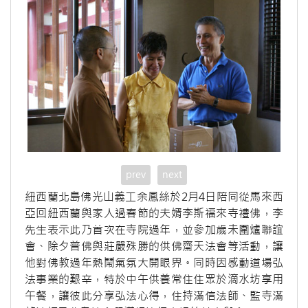
prev
next
紐西蘭北島佛光山義工余鳳絲於2月4日陪同從馬來西
亞回紐西蘭與家人過春節的夫婿李斯福來寺禮佛，李
先生表示此乃首次在寺院過年，並參加歲未圍爐聯誼
會、除夕普佛與莊嚴殊勝的供佛齋天法會等活動，讓
他對佛教過年熱鬧氣氛大開眼界。同時因感動道場弘
法事業的艱辛，特於中午供養常住住眾於滴水坊享用
午餐，讓彼此分享弘法心得，住持滿信法師、監寺滿