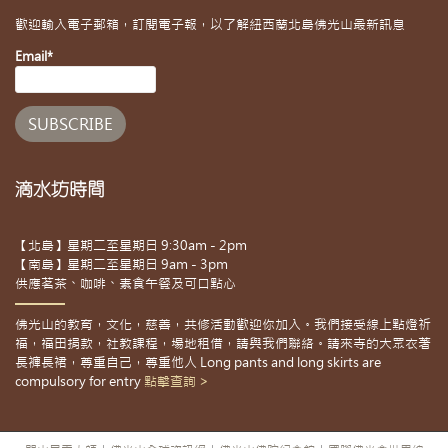
歡迎輸入電子郵箱，訂閱電子報，以了解紐西蘭北島佛光山最新訊息
Email*
滴水坊時間
【北島】星期二至星期日 9:30am - 2pm
【南島】星期二至星期日 9am - 3pm
供應茗茶、咖啡、素食午餐及可口點心
佛光山的教育，文化，慈善，共修活動歡迎你加入。我們接受線上點燈祈
福，福田捐款，社教課程，場地租借，請與我們聯絡。請來寺的大眾衣著
長褲長裙，尊重自己，尊重他人 Long pants and long skirts are
compulsory for entry
點擊查詢 >