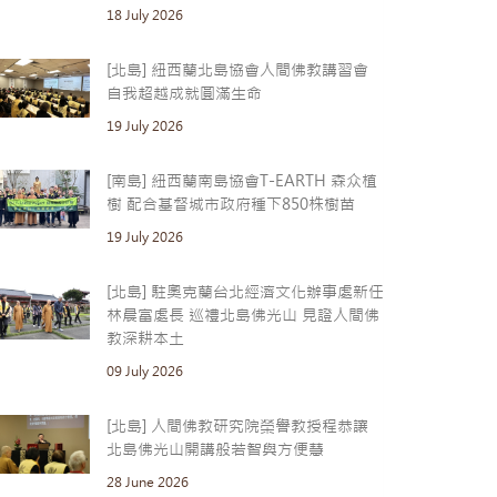
18 July 2026
[北島] 紐西蘭北島協會人間佛教講習會
自我超越成就圓滿生命
19 July 2026
[南島] 紐西蘭南島協會T-EARTH 森众植
樹 配合基督城市政府種下850株樹苗
19 July 2026
[北島] 駐奧克蘭台北經濟文化辦事處新任
林晨富處長 巡禮北島佛光山 見證人間佛
教深耕本土
09 July 2026
[北島] 人間佛教研究院榮譽教授程恭讓
北島佛光山開講般若智與方便慧
28 June 2026