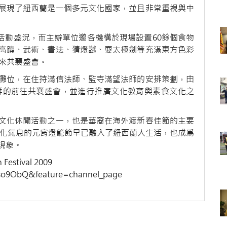
展現了紐西蘭是一個多元文化國家，並且非常重視與中
活動盛況，而主辦單位邀各機構於現場設置60餘個食物
高蹺、武術、書法、猜燈謎、耍太極劍等充滿東方色彩
前來共襄盛會。
攤位，在住持滿信法師、監寺滿望法師的安排策劃，由
湃的前往共襄盛會，並進行推廣文化教育與素食文化之
文化休閒活動之一，也是華裔在海外渡新春佳節的主要
文化氣息的元宵燈籠節早已融入了紐西蘭人生活，也成爲
現象。
n Festival 2009
so9ObQ&feature=channel_page