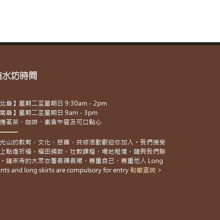
滴水坊時間
北島】星期二至星期日 9:30am - 2pm
南島】星期二至星期日 9am - 3pm
應茗茶、咖啡、素食午餐及可口點心
光山的教育，文化，慈善，共修活動歡迎你加入。我們接受
上點燈祈福，福田捐款，社教課程，場地租借，請與我們聯
。請來寺的大眾衣著長褲長裙，尊重自己，尊重他人 Long
nts and long skirts are compulsory for entry
點擊查詢 >