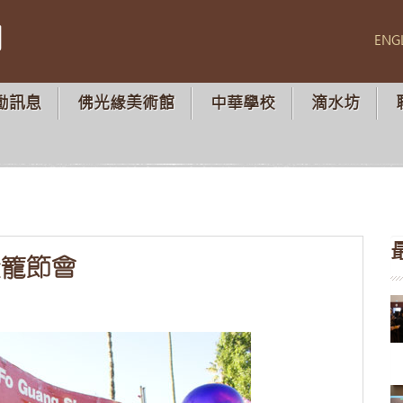
山
ENG
動訊息
佛光緣美術館
中華學校
滴水坊
燈籠節會