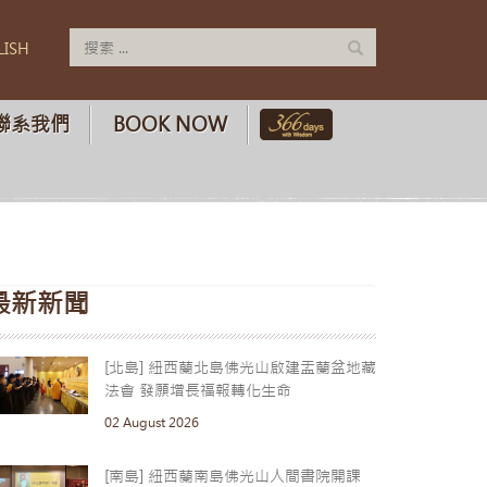
LISH
聯系我們
BOOK NOW
最新新聞
[北島] 紐西蘭北島佛光山啟建盂蘭盆地藏
法會 發願增長福報轉化生命
02 August 2026
[南島] 紐西蘭南島佛光山人間書院開課