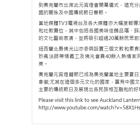
到奧克蘭市出席此元宵燈會開幕儀式，這充分
國的關係及中國傳統節日春節。
當地媒體TV3電視台及各大媒體亦大幅度報導
和社教攤位，其中包括各國美味佳餚品嚐、踩
的文化藝術表演，並將吸引超過20萬餘民眾
紐西蘭北島佛光山亦參與設置三個文教和素食
妙禹法師帶領義工及佛光會員40餘人熱情澎
美。
奧克蘭元宵燈籠節已成為奧克蘭當地主要夏日
象徵;尤其在這個多元文化的國家，富有中國
主要的傳統節日及展現出各民族相互融和的好
Please visit this link to see Auckland Lanter
http://www.youtube.com/watch?v=58X1H