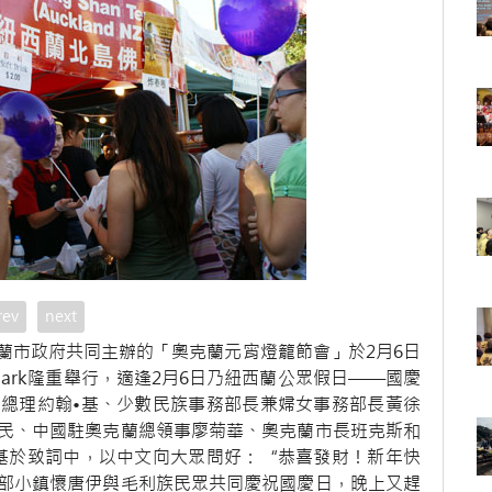
rev
next
蘭市政府共同主辦的「奧克蘭元宵燈籠節會」於2月6日
 Park隆重舉行，適逢2月6日乃紐西蘭公眾假日——國慶
總理約翰•基、少數民族事務部長兼婦女事務部長黃徐
民、中國駐奧克蘭總領事廖菊華、奧克蘭市長班克斯和
基於致詞中，以中文向大眾問好：“恭喜發財！新年快
部小鎮懷唐伊與毛利族民眾共同慶祝國慶日，晚上又趕