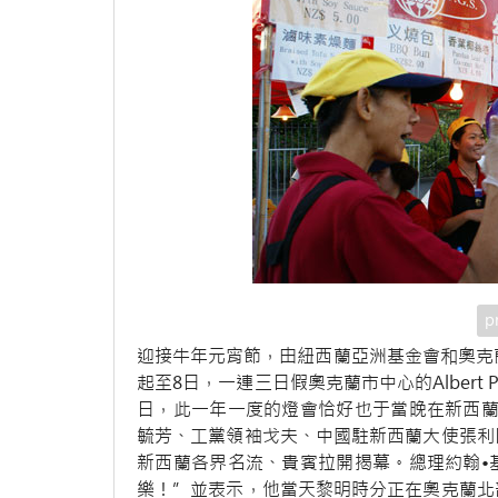
p
迎接牛年元宵節，由紐西蘭亞洲基金會和奧克
起至8日，一連三日假奧克蘭市中心的Albert
日，此一年一度的燈會恰好也于當晚在新西蘭
毓芳、工黨領袖戈夫、中國駐新西蘭大使張利
新西蘭各界名流、貴賓拉開揭幕。總理約翰•
樂！”並表示，他當天黎明時分正在奧克蘭北