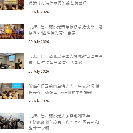
導讀《妙法蓮華經》般若與善巧
30 July 2026
[北島] 紐西蘭佛光青年接旗承擔使命 迎
接2027國際佛光青年會議
20 July 2026
[北島] 紐西蘭北島協會人間佛教宣講員考
核 以佛法智慧落實生活實踐
25 July 2026
[南島] 紐西蘭南島佛光人「生命永恆 佛
性長存」茶話會 正確面對生死課題
26 July 2026
[北島] 紐西蘭佛光人參與毛利新年
（Matariki）慶典 與本土社區共劃和
諧共生之槳