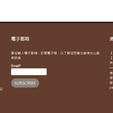
電子郵箱
歡迎輸入電子郵箱，訂閱電子報，以了解紐西蘭北島佛光山最
【
新訊息
【
供
Email*
佛
線
絡
pa
NZ