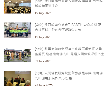
[北島] 紐西蘭北島協會人間佛教講習會 自我超
越成就圓滿生命
19 July 2026
[南島] 紐西蘭南島協會T-EARTH 森众植樹 配
合基督城市政府種下850株樹苗
19 July 2026
[北島] 駐奧克蘭台北經濟文化辦事處新任林晨
富處長 巡禮北島佛光山 見證人間佛教深耕本土
09 July 2026
[北島] 人間佛教研究院榮譽教授程恭讓 北島佛
光山開講般若智與方便慧
28 June 2026