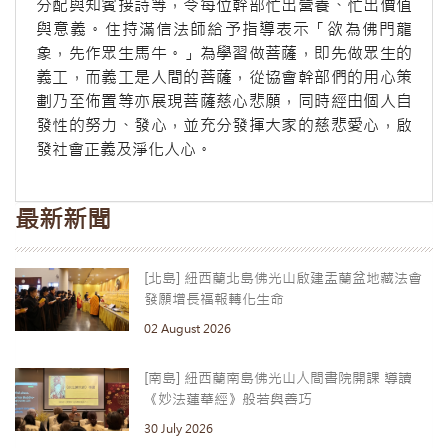
分配與知賓接詩等，令每位幹部忙出營養、忙出價值
與意義。住持滿信法師給予指導表示「欲為佛門龍
象，先作眾生馬牛。」為學習做菩薩，即先做眾生的
義工，而義工是人間的菩薩，從協會幹部們的用心策
劃乃至佈置等亦展現菩薩慈心悲願，同時經由個人自
發性的努力、發心，並充分發揮大家的慈悲愛心，啟
發社會正義及淨化人心。
最新新聞
[北島] 紐西蘭北島佛光山啟建盂蘭盆地藏法會
發願增長福報轉化生命
02 August 2026
[南島] 紐西蘭南島佛光山人間書院開課 導讀
《妙法蓮華經》般若與善巧
30 July 2026