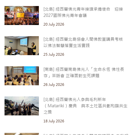
[北島] 紐西蘭佛光青年接旗承擔使命 迎接
2027國際佛光青年會議
20 July 2026
[北島] 紐西蘭北島協會人間佛教宣講員考核
以佛法智慧落實生活實踐
25 July 2026
[南島] 紐西蘭南島佛光人「生命永恆 佛性長
存」茶話會 正確面對生死課題
26 July 2026
[北島] 紐西蘭佛光人參與毛利新年
（Matariki）慶典 與本土社區共劃和諧共生
之槳
18 July 2026