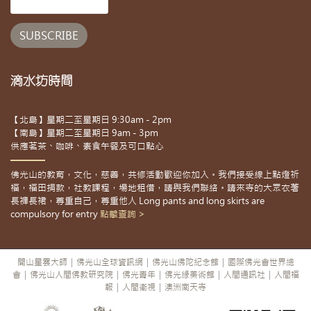
滴水坊時間
【北島】星期二至星期日 9:30am - 2pm
【南島】星期二至星期日 9am - 3pm
供應茗茶、咖啡、素食午餐及可口點心
佛光山的教育，文化，慈善，共修活動歡迎你加入。我們接受線上點燈祈
福，福田捐款，社教課程，場地租借，請與我們聯絡。請來寺的大眾衣著
長褲長裙，尊重自己，尊重他人 Long pants and long skirts are
compulsory for entry
點擊查詢 >
開山星雲大師
|
佛光山全球資訊網
|
佛光山佛陀紀念館
|
國際佛光會世界總
會
|
佛光山人間佛教研究院
|
佛光青年
|
佛光緣美術館
|
人間通訊社
|
人間福
報
|
人間衛視
|
澳洲南天寺