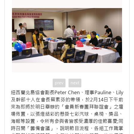
prev
next
紐西蘭北島協會副長Peter Chen、理事Pauline、Lily
及幹部十人在會長蔡素芬的帶領，於2月14日下午前
來為即將於明日舉辦的「會員新春團拜聯誼會」之壇
場佈置，以張燈結彩的懸掛七彩汽球、桌椅、獎品、
海報等設置，令所有參與者皆感受濃厚的佳節喜慶;同
時召開「籌備會議」，說明節目流程、各組工作職掌