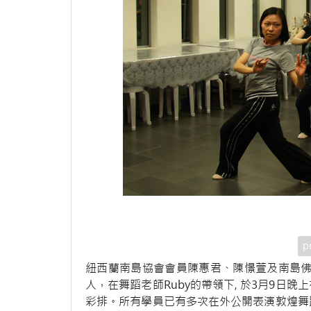
p
紐西蘭南島協會會員陳惠君、陳憬萱及南島佛光青年團團
人，在舞蹈老師Ruby的帶領下, 於3月9日
彩排。所有學員已有多次在外公開表演敦煌舞