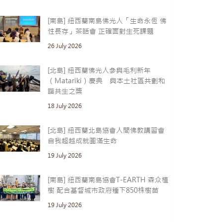
[南島] 紐西蘭南島佛光人「生命永恆 佛
性長存」茶話會 正確面對生死課題
26 July 2026
[北島] 紐西蘭佛光人參與毛利新年
（Matariki）慶典 與本土社區共劃和
諧共生之槳
18 July 2026
[北島] 紐西蘭北島協會人間佛教講習會
自我超越成就圓滿生命
19 July 2026
[南島] 紐西蘭南島協會T-EARTH 森众植
樹 配合基督城市政府種下850株樹苗
19 July 2026