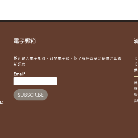
電子郵箱
歡迎輸入電子郵箱，訂閱電子報，以了解紐西蘭北島佛光山最
【
新訊息
【
供
Email*
佛
線
絡
pa
NZ