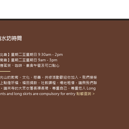
滴水坊時間
北島】星期二至星期日 9:30am - 2pm
南島】星期二至星期日 9am - 3pm
應茗茶、咖啡、素食午餐及可口點心
光山的教育，文化，慈善，共修活動歡迎你加入。我們接受
上點燈祈福，福田捐款，社教課程，場地租借，請與我們聯
。請來寺的大眾衣著長褲長裙，尊重自己，尊重他人 Long
nts and long skirts are compulsory for entry
點擊查詢 >