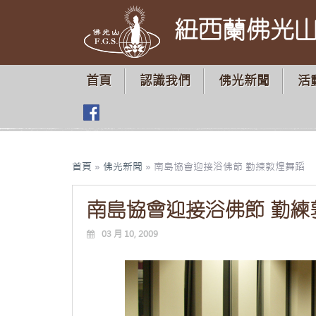
紐西蘭佛光
首頁
認識我們
佛光新聞
活
首頁
»
佛光新聞
»
南島協會迎接浴佛節 勤練敦煌舞蹈
南島協會迎接浴佛節 勤練
03 月 10, 2009