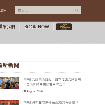
LISH
聯系我們
BOOK NOW
最新新聞
[南島] 光緣美術館紐二館本地風光攝影展
38位攝影師用鏡頭看自然之美
08 August 2026
[南島] 紐西蘭南島佛光山2026年地藏法