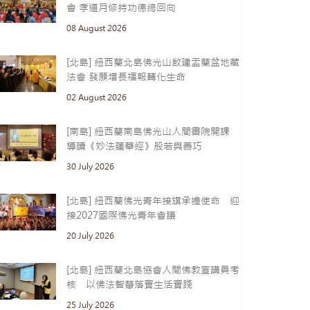
會 孝道月修持功德總回向
08 August 2026
[北島] 紐西蘭北島佛光山啟建盂蘭盆地藏
法會 發願增長福報轉化生命
02 August 2026
[南島] 紐西蘭南島佛光山人間書院開課
導讀《妙法蓮華經》般若與善巧
30 July 2026
[北島] 紐西蘭佛光青年接旗承擔使命 迎
接2027國際佛光青年會議
20 July 2026
[北島] 紐西蘭北島協會人間佛教宣講員考
核 以佛法智慧落實生活實踐
25 July 2026