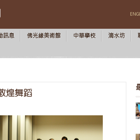
山
ENG
動訊息
佛光緣美術館
中華學校
滴水坊
敦煌舞蹈