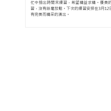
忙中抽出時間來練習，希望精益求精。優美
習，沒有絲毫放鬆。下次的練習安排在3月12
有完美而精采的演出。