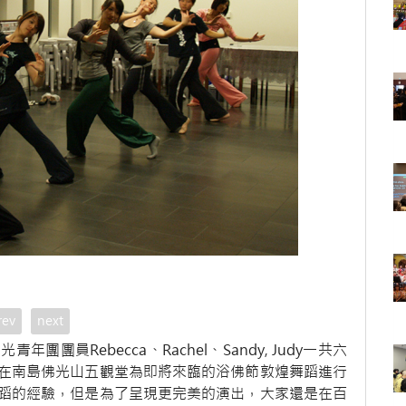
rev
next
員Rebecca、Rachel、Sandy, Judy一共六
晚上在南島佛光山五觀堂為即將來臨的浴佛節敦煌舞蹈進行
蹈的經驗，但是為了呈現更完美的演出，大家還是在百