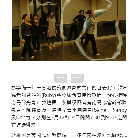
prev
next
為籌備一年一度浴佛節園遊會的文化節目表演，敦煌
舞老師詹雅涵(Ruby)特於紐西蘭度假期間，發心指導
南島佛光青年敦煌舞，參與練習者有南島協會幹部陳
惠君、陳憬萱及南島佛光青年團團員Rachel、Sandy
及Dan等，分別在3月12和14日晚間7.30 到9.30 之間
在道場排練。
詹雅涵是英國舞蹈教育碩士，多年來在澳紐地區發心