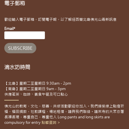
電子郵箱
歡迎輸入電子郵箱，訂閱電子報，以了解紐西蘭北島佛光山最新訊息
Email*
滴水坊時間
【北島】星期二至星期日 9:30am - 2pm
【南島】星期二至星期日 9am - 3pm
供應茗茶、咖啡、素食午餐及可口點心
佛光山的教育，文化，慈善，共修活動歡迎你加入。我們接受線上點燈祈
福，福田捐款，社教課程，場地租借，請與我們聯絡。請來寺的大眾衣著
長褲長裙，尊重自己，尊重他人 Long pants and long skirts are
compulsory for entry
點擊查詢 >