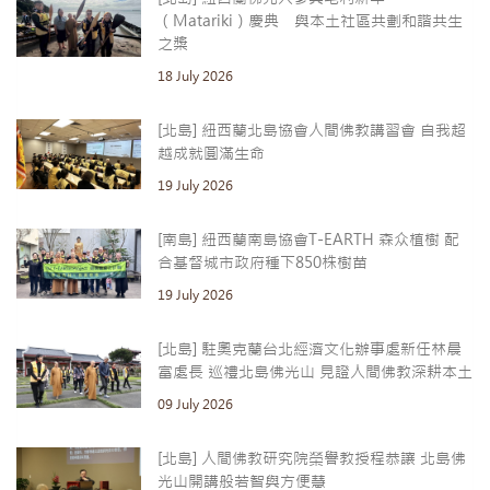
（Matariki）慶典 與本土社區共劃和諧共生
之槳
18 July 2026
[北島] 紐西蘭北島協會人間佛教講習會 自我超
越成就圓滿生命
19 July 2026
[南島] 紐西蘭南島協會T-EARTH 森众植樹 配
合基督城市政府種下850株樹苗
19 July 2026
[北島] 駐奧克蘭台北經濟文化辦事處新任林晨
富處長 巡禮北島佛光山 見證人間佛教深耕本土
09 July 2026
[北島] 人間佛教研究院榮譽教授程恭讓 北島佛
光山開講般若智與方便慧