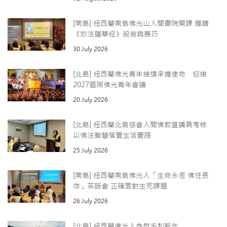
[南島] 紐西蘭南島佛光山人間書院開課 導讀
《妙法蓮華經》般若與善巧
30 July 2026
[北島] 紐西蘭佛光青年接旗承擔使命 迎接
2027國際佛光青年會議
20 July 2026
[北島] 紐西蘭北島協會人間佛教宣講員考核
以佛法智慧落實生活實踐
25 July 2026
[南島] 紐西蘭南島佛光人「生命永恆 佛性長
存」茶話會 正確面對生死課題
26 July 2026
[北島] 紐西蘭佛光人參與毛利新年