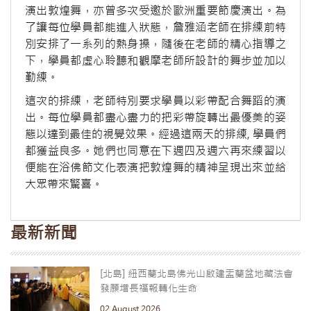
演出敦煌舞，亦曾多次受邀於歐洲重要節慶演出。為
了讓每位學員都能進入狀態，詹雅涵老師在排練前特
別安排了一系列的熱身操，隨後在老師的精心指導之
下，學員都虛心聆聽和觀摩老師所設計的舞步並加以
勤練。
這次的排練，老師特別要求學員以彩帶配合舞蹈的演
出。每位學員都盡心盡力的把彩帶旋轉出最優美的姿
態以達到最佳的視覺效果。經過這兩天的排練, 學員們
都獲益良多。她們也同意在下週四及週六再來練習以
便能在浴佛節文化表演把敦煌舞的精神呈現出來並給
大眾帶來驚喜。
最新新聞
[北島] 紐西蘭北島佛光山啟建盂蘭盆地藏法會
發願增長福報轉化生命
02 August 2026